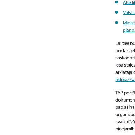
Attīs
Valsts
Minis
plāno
Lai tiesī
portāls je
saskaņoti 
iesaistīti
atklātajā
https://w
TAP portāl
dokuments
paplašinā
organizāc
kvalitatī
pieejamīb