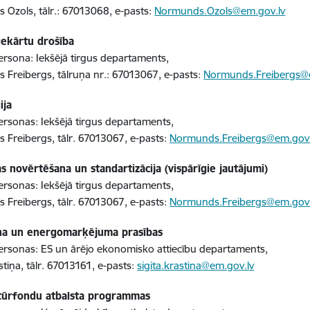
Ozols, tālr.: 67013068, e-pasts:
Normunds.Ozols@em.gov.lv
iekārtu drošība
rsona: Iekšējā tirgus departaments,
Freibergs, tālruņa nr.: 67013067, e-pasts:
Normunds.Freibergs@
ija
rsonas: Iekšējā tirgus departaments,
Freibergs, tālr. 67013067, e-pasts:
Normunds.Freibergs@em.gov.
as novērtēšana un standartizācija (vispārīgie jautājumi)
rsonas: Iekšējā tirgus departaments,
Freibergs, tālr. 67013067, e-pasts:
Normunds.Freibergs@em.gov.
na un energomarķējuma prasības
rsonas: ES un ārējo ekonomisko attiecību departaments,
stiņa, tālr. 67013161, e-pasts:
sigita.krastina@em.gov.lv
tūrfondu atbalsta programmas