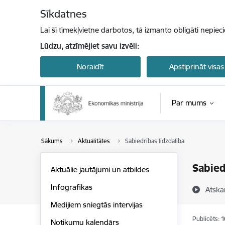
Pāriet uz lapas saturu
Sīkdatnes
Lai šī tīmekļvietne darbotos, tā izmanto obligāti nepiec
Lūdzu, atzīmējiet savu izvēli:
Noraidīt
Apstiprināt visas
Par mums
Sākums
Aktualitātes
Sabiedrības līdzdalība
Sabied
Aktuālie jautājumi un atbildes
Infografikas
Atska
Medijiem sniegtās intervijas
Publicēts: 
Notikumu kalendārs