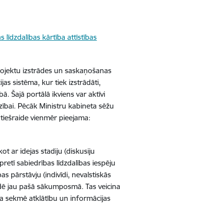
līdzdalības kārtība attīstības
 projektu izstrādes un saskaņošanas
ijas sistēma, kur tiek izstrādāti,
bā. Šajā portālā ikviens var aktīvi
irzībai. Pēcāk Ministru kabineta sēžu
tiešraide vienmēr pieejama:
ot ar idejas stadiju (diskusiju
pretī sabiedrības līdzdalības iespēju
 pārstāvju (indivīdi, nevalstiskās
rādē jau pašā sākumposmā. Tas veicina
ja sekmē atklātību un informācijas