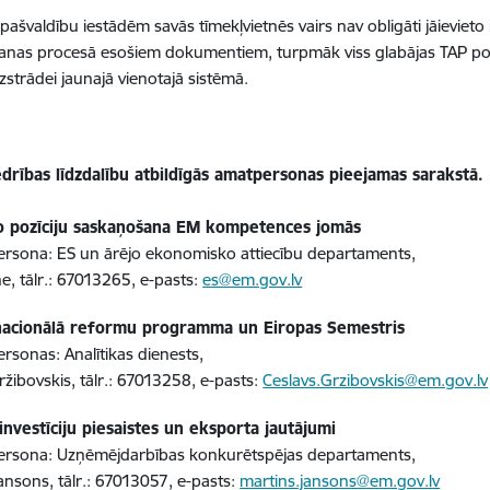
 pašvaldību iestādēm savās tīmekļvietnēs vairs nav obligāti jāievieto
nas procesā esošiem dokumentiem, turpmāk viss glabājas TAP portā
izstrādei jaunajā vienotajā sistēmā.
edrības līdzdalību atbildīgās amatpersonas pieejamas sarakstā.
o pozīciju saskaņošana EM kompetences jomās
rsona: ES un ārējo ekonomisko attiecību departaments,
, tālr.: 67013265, e-pasts:
es@em.gov.lv
 nacionālā reformu programma un Eiropas Semestris
rsonas: Analītikas dienests,
ržibovskis, tālr.: 67013258, e-pasts:
Ceslavs.Grzibovskis@em.gov.lv
investīciju piesaistes un eksporta jautājumi
ersona: Uzņēmējdarbības konkurētspējas departaments,
ansons, tālr.: 67013057, e-pasts:
martins.jansons@em.gov.lv