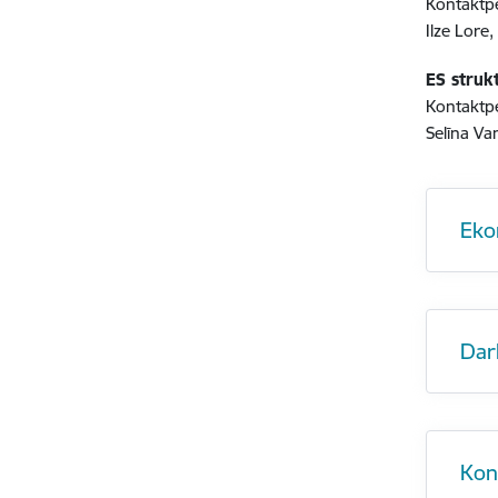
Kontaktp
Ilze Lore,
ES struk
Kontaktp
Selīna Va
Eko
Dar
Kon