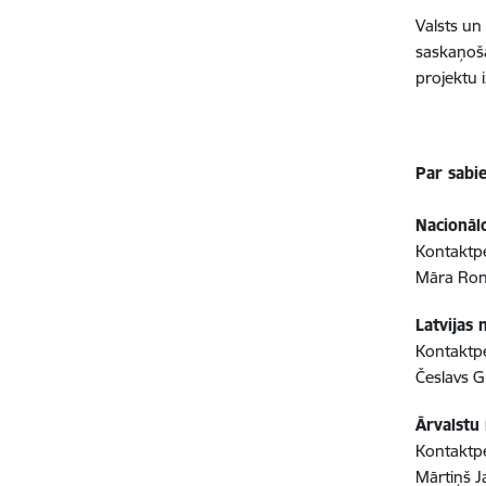
Valsts un
saskaņoša
projektu 
Par sabi
Nacionāl
Kontaktpe
Māra Rone
Latvijas
Kontaktpe
Česlavs G
Ārvalstu 
Kontaktp
Mārtiņš J