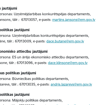
s jautājumi
ersonas: Uzņēmējdarbības konkurētspējas departaments,
ansons, tālr.: 67013057, e-pasts:
martins.jansons@em.gov.lv
olitikas jautājumi
ersona: Uzņēmējdarbības konkurētspējas departaments,
ne, tālr.: 67013009, e-pasts:
dace.butane@em.gov.lv
onomisko attiecību jautājumi
rsona: ES un ārējo ekonomisko attiecību departaments,
sone, tālr.: 67013096, e-pasts:
dace.klinsone@em.gov.lv
as politikas jautājumi
rsona: Būvniecības politikas departaments,
zarevs, tālr.: 67013035, e-pasts:
andris.lazarevs@em.gov.lv
olitikas jautājumi
rsona: Mājokļu politikas departaments,