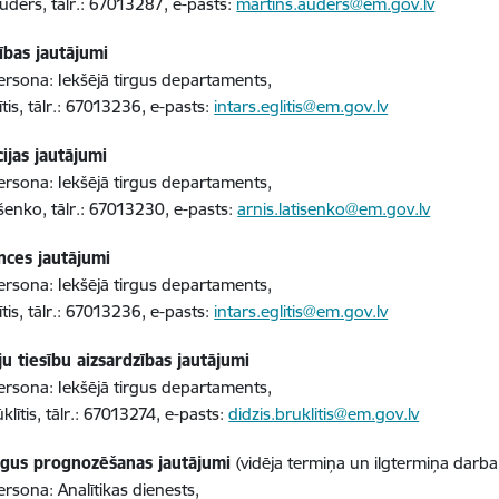
uders, tālr.: 67013287, e-pasts:
martins.auders@em.gov.lv
ības jautājumi
rsona: Iekšējā tirgus departaments,
ītis, tālr.: 67013236, e-pasts:
intars.eglitis@em.gov.lv
ijas jautājumi
rsona: Iekšējā tirgus departaments,
išenko, tālr.: 67013230, e-pasts:
arnis.latisenko@em.gov.lv
ces jautājumi
rsona: Iekšējā tirgus departaments,
ītis, tālr.: 67013236, e-pasts:
intars.eglitis@em.gov.lv
u tiesību aizsardzības jautājumi
rsona: Iekšējā tirgus departaments,
klītis, tālr.: 67013274, e-pasts:
didzis.bruklitis@em.gov.lv
rgus prognozēšanas jautājumi
(vidēja termiņa un ilgtermiņa darb
rsona: Analītikas dienests,