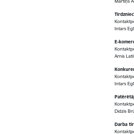
Mārtiņš A
Tirdzniec
Kontaktpe
Intars Egl
E-komerc
Kontaktpe
Arnis Lat
Konkuren
Kontaktpe
Intars Egl
Patērētāj
Kontaktpe
Didzis Brū
Darba ti
Kontaktpe