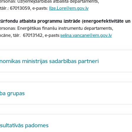
ersonas: Uzņēmējdarbības atbalsta departaments,
 tālr.: 67013059, e-pasts:
Ilze.Lore@em.gov.lv
tūrfondu atbalsta programmu izstrāde (energoefektivitāte un 
ersonas: Enerģētikas finanšu instrumentu departaments,
ncāne, tālr. 67013142, e-pasts:
selina.vancane@em.gov.lv
nomikas ministrijas sadarbības partneri
ba grupas
sultatīvās padomes