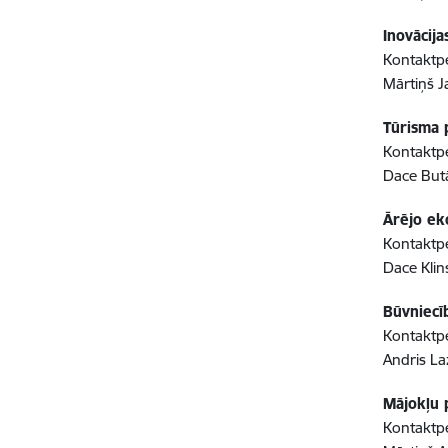
Inovācija
Kontaktp
Mārtiņš J
Tūrisma p
Kontaktp
Dace Butā
Ārējo ek
Kontaktpe
Dace Klin
Būvniecīb
Kontaktpe
Andris La
Mājokļu p
Kontaktpe