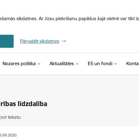
iešamās sīkdatnes. Ar Jūsu piekrišanu papildus šajā vietnē var tikt i
Pārvaldīt sīkdatnes
Nozares politika
Aktualitātes
ES un fondi
Konta
rības līdzdalība
ņot tekstu
16.09.2020.