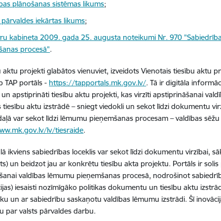
tības plānošanas sistēmas likums
;
 pārvaldes iekārtas likums
;
tru kabineta 2009. gada 25. augusta noteikumi Nr. 970 "Sabiedrības 
šanas procesā"
.
bu aktu projekti glabātos vienuviet, izveidots Vienotais tiesību aktu
b TAP portāls -
https://tapportals.mk.gov.lv/
.
Tā ir digitāla informāc
un apstiprināti tiesību aktu projekti, kas virzīti apstiprināšanai valdī
es tiesību aktu izstrādē – sniegt viedokli un sekot līdzi dokumentu v
 daļā var sekot līdzi lēmumu pieņemšanas procesam – valdības sēžu 
ww.mk.gov.lv/lv/tiesraide
.
ā ikviens sabiedrības loceklis var sekot līdzi dokumentu virzībai, sāk
) un beidzot jau ar konkrētu tiesību akta projektu. Portāls ir solis 
šanai valdības lēmumu pieņemšanas procesā, nodrošinot sabiedrības
ijas) iesaisti nozīmīgāko politikas dokumentu un tiesību aktu izst
vāku un ar sabiedrību saskaņotu valdības lēmumu izstrādi. Šī inovāci
u par valsts pārvaldes darbu.