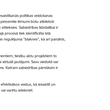
iesaistīšanās politikas veidošanas
s pieņemtie lēmumi būtu atbilstoši
attieksies. Sabiedrības līdzdalībai ir
ā procesā tiek identificēta īstā
mās regulējuma "blaknes", kā arī panākts,
mentiem, tiesību aktu projektiem to
i aktuāli jautājumi. Savu viedokli var
ums. Katram sabiedrības pārstāvim ir
efektīvākos veidus, kā iesaistīt un
 vai varētu ietekmēt.