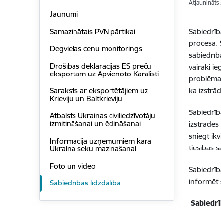
Atjaunināts
Jaunumi
Sabiedrība
Samazinātais PVN pārtikai
procesā. 
Degvielas cenu monitorings
sabiedrība
Drošības deklarācijas ES preču
vairāki i
eksportam uz Apvienoto Karalisti
problēma,
ka izstrā
Saraksts ar eksportētājiem uz
Krieviju un Baltkrieviju
Sabiedrīb
Atbalsts Ukrainas civiliedzīvotāju
izmitināšanai un ēdināšanai
izstrādes 
sniegt ik
Informācija uzņēmumiem kara
tiesības 
Ukrainā seku mazināšanai
Foto un video
Sabiedrīb
informēt 
Sabiedrības līdzdalība
Sabiedrī