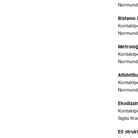
Normunds 
Bīstamo 
Kontaktpe
Normunds 
Metroloģ
Kontaktpe
Normunds 
Atbilstīb
Kontaktpe
Normunds 
Ekodizai
Kontaktpe
Sigita Kra
ES struk