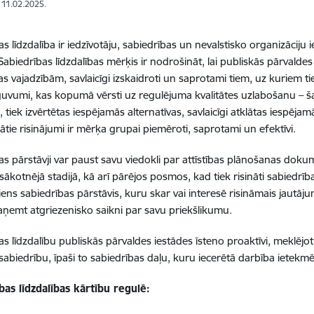
: 11.02.2025.
s līdzdalība ir iedzīvotāju, sabiedrības un nevalstisko organizāciju 
Sabiedrības līdzdalības mērķis ir nodrošināt, lai publiskās pārvalde
s vajadzībām, savlaicīgi izskaidroti un saprotami tiem, uz kuriem tie 
eguvumi, kas kopumā vērsti uz regulējuma kvalitātes uzlabošanu – šaj
 tiek izvērtētas iespējamās alternatīvas, savlaicīgi atklātas iespēja
dātie risinājumi ir mērķa grupai piemēroti, saprotami un efektīvi.
as pārstāvji var paust savu viedokli par attīstības plānošanas doku
sākotnējā stadijā, kā arī pārējos posmos, kad tiek risināti sabiedrība
viens sabiedrības pārstāvis, kuru skar vai interesē risināmais jautāj
saņemt atgriezenisko saikni par savu priekšlikumu.
as līdzdalību publiskās pārvaldes iestādes īsteno proaktīvi, meklējot 
sabiedrību, īpaši to sabiedrības daļu, kuru iecerētā darbība ietekmē
bas līdzdalības kārtību regulē: