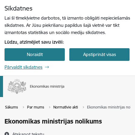
Pāriet uz lapas saturu
Sīkdatnes
Spied
lai meklētu
Enter
Lai šī tīmekļvietne darbotos, tā izmanto obligāti nepieciešamās
sīkdatnes. Ar Jūsu piekrišanu papildus šajā vietnē var tikt
izmantotas statistikas un sociālo mediju sīkdatnes.
Lūdzu, atzīmējiet savu izvēli:
Noraidīt
Apstiprināt visas
Pārvaldīt sīkdatnes
Sākums
Par mums
Normatīvie akti
Ekonomikas ministrijas noli
Ekonomikas ministrijas nolikums
Atskaņot tekstu