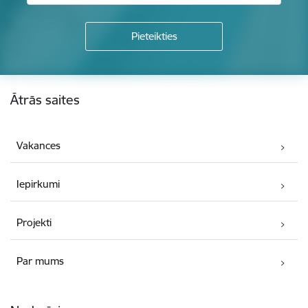
Kājene
Ātrās saites
Vakances
Iepirkumi
Projekti
Par mums