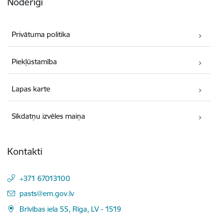
Noderīgi
Privātuma politika
Piekļūstamība
Lapas karte
Sīkdatņu izvēles maiņa
Kontakti
+371 67013100
E-pasts:
pasts@em.gov.lv
Brīvības iela 55, Rīga, LV - 1519