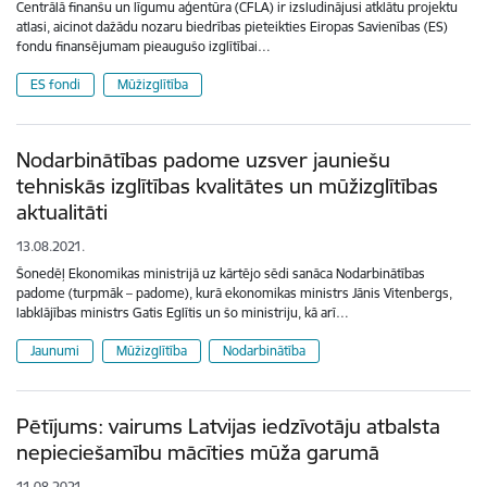
Centrālā finanšu un līgumu aģentūra (CFLA) ir izsludinājusi atklātu projektu
atlasi, aicinot dažādu nozaru biedrības pieteikties Eiropas Savienības (ES)
fondu finansējumam pieaugušo izglītībai…
ES fondi
Mūžizglītība
Nodarbinātības padome uzsver jauniešu
tehniskās izglītības kvalitātes un mūžizglītības
aktualitāti
13.08.2021.
Šonedēļ Ekonomikas ministrijā uz kārtējo sēdi sanāca Nodarbinātības
padome (turpmāk – padome), kurā ekonomikas ministrs Jānis Vitenbergs,
labklājības ministrs Gatis Eglītis un šo ministriju, kā arī…
Jaunumi
Mūžizglītība
Nodarbinātība
Pētījums: vairums Latvijas iedzīvotāju atbalsta
nepieciešamību mācīties mūža garumā
11.08.2021.