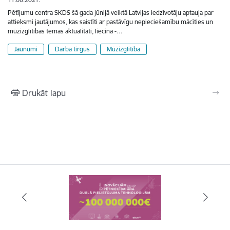
Pētījumu centra SKDS šā gada jūnijā veiktā Latvijas iedzīvotāju aptauja par
attieksmi jautājumos, kas saistīti ar pastāvīgu nepieciešamību mācīties un
mūžizglītības tēmas aktualitāti, liecina -…
Jaunumi
Darba tirgus
Mūžizglītība
Drukāt lapu