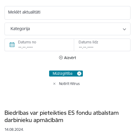
Meklēt aktualitāti
Kategorija
Datums no
Datums līdz
Aizvērt
Mūžizglītība
Notīrīt filtrus
Biedrības var pieteikties ES fondu atbalstam
darbinieku apmācībām
14.08.2024.