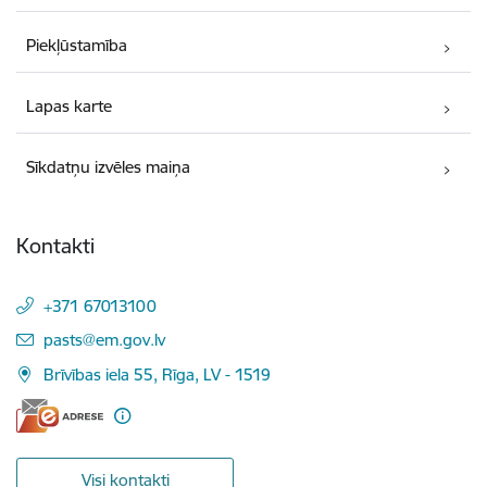
Piekļūstamība
Lapas karte
Sīkdatņu izvēles maiņa
Kontakti
+371 67013100
E-pasts:
pasts@em.gov.lv
Brīvības iela 55, Rīga, LV - 1519
Visi kontakti