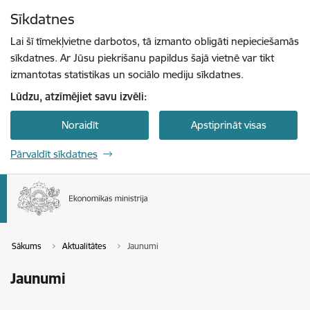
Pāriet uz lapas saturu
Sīkdatnes
Spied
lai meklētu
Enter
Lai šī tīmekļvietne darbotos, tā izmanto obligāti nepieciešamās
sīkdatnes. Ar Jūsu piekrišanu papildus šajā vietnē var tikt
izmantotas statistikas un sociālo mediju sīkdatnes.
Lūdzu, atzīmējiet savu izvēli:
Noraidīt
Apstiprināt visas
Pārvaldīt sīkdatnes
Sākums
Aktualitātes
Jaunumi
Jaunumi