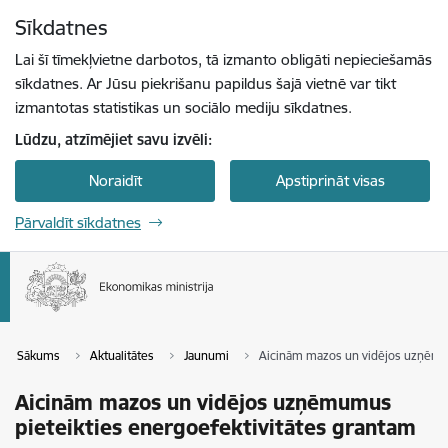
Pāriet uz lapas saturu
Sīkdatnes
Spied
lai meklētu
Enter
Lai šī tīmekļvietne darbotos, tā izmanto obligāti nepieciešamās
sīkdatnes. Ar Jūsu piekrišanu papildus šajā vietnē var tikt
izmantotas statistikas un sociālo mediju sīkdatnes.
Lūdzu, atzīmējiet savu izvēli:
Noraidīt
Apstiprināt visas
Pārvaldīt sīkdatnes
Sākums
Aktualitātes
Jaunumi
Aicinām mazos un vidējos uzņēmum
Aicinām mazos un vidējos uzņēmumus
pieteikties energoefektivitātes grantam