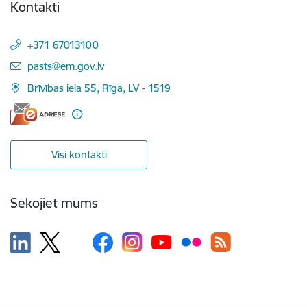
Kontakti
+371 67013100
E-pasts:
pasts@em.gov.lv
Brīvības iela 55, Rīga, LV - 1519
Visi kontakti
Sekojiet mums