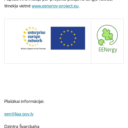
tīmekļa vietnē
www.eenergy-project.eu
.
Plašākai informācijai:
een@liaa.gov.lv
Dzintra Švarcbaha