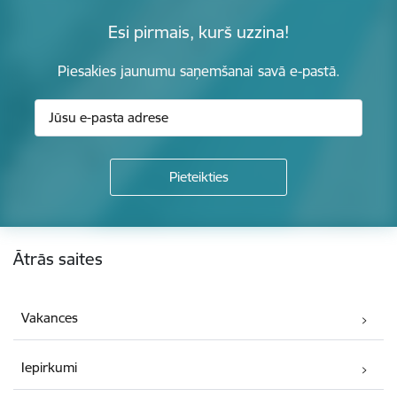
Esi pirmais, kurš uzzina!
Piesakies jaunumu saņemšanai savā e-pastā.
Kājene
Ātrās saites
Vakances
Iepirkumi