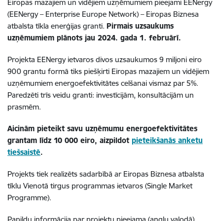
Eiropas mazajiem un vidējiem uzņēmumiem pieejami
EENergy
(EENergy – Enterprise Europe Network) – Eiropas Biznesa
atbalsta tīkla enerģijas granti.
Pirmais uzsaukums
uzņēmumiem plānots jau 2024. gada 1. februārī.
Projekta EENergy ietvaros divos uzsaukumos 9 miljoni eiro
900 grantu formā tiks piešķirti Eiropas mazajiem un vidējiem
uzņēmumiem energoefektivitātes celšanai vismaz par 5%.
Paredzēti trīs veidu granti: investīcijām, konsultācijām un
prasmēm.
Aicinām pieteikt savu uzņēmumu energoefektivitātes
grantam līdz 10 000 eiro, aizpildot
pieteikšanās anketu
tiešsaistē
.
Projekts tiek realizēts sadarbībā ar Eiropas Biznesa atbalsta
tīklu Vienotā tirgus programmas ietvaros (Single Market
Programme).
Papildu informācija par projektu pieejama (angļu valodā)