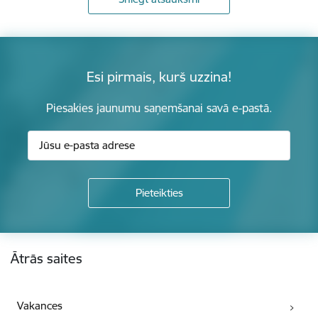
Esi pirmais, kurš uzzina!
Piesakies jaunumu saņemšanai savā e-pastā.
Kājene
Ātrās saites
Vakances