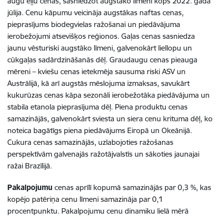
augu eļļu cenas, sasniedzot augstāko līmeni kopš 2022. gada
jūlija. Cenu kāpumu veicināja augstākas naftas cenas,
pieprasījums biodegvielas ražošanai un piedāvājuma
ierobežojumi atsevišķos reģionos. Gaļas cenas sasniedza
jaunu vēsturiski augstāko līmeni, galvenokārt liellopu un
cūkgaļas sadārdzināšanās dēļ. Graudaugu cenas pieauga
mēreni – kviešu cenas ietekmēja sausuma riski ASV un
Austrālijā, kā arī augstās mēslojuma izmaksas, savukārt
kukurūzas cenas kāpa sezonāli ierobežotāka piedāvājuma un
stabila etanola pieprasījuma dēļ. Piena produktu cenas
samazinājās, galvenokārt sviesta un siera cenu krituma dēļ, ko
noteica bagātīgs piena piedāvājums Eiropā un Okeānijā.
Cukura cenas samazinājās, uzlabojoties ražošanas
perspektīvām galvenajās ražotājvalstīs un sākoties jaunajai
ražai Brazīlijā.
Pakalpojumu
cenas aprīlī kopumā samazinājās par 0,3 %, kas
kopējo patēriņa cenu līmeni samazināja par 0,1
procentpunktu. Pakalpojumu cenu dinamiku lielā mērā