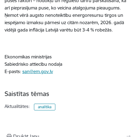
puses faktori – nodokļu un regulēto tarifu pārskatīšana, kā
arī pieprasījuma puse, ko veicina atalgojuma pieaugums.
Ņemot vērā augsto nenoteiktību energoresursu tirgos un
iespējamo izmaksu pārnesi uz citām nozarēm, 2026. gadā
vidējā gada inflācija Latvijā varētu būt 3-4 % robežās.
Ekonomikas ministrijas
Sabiedrisko attiecību nodaļa
E-pasts:
san@em.gov.lv
Saistītas tēmas
Aktualitātes:
analītika
Drukāt lapu