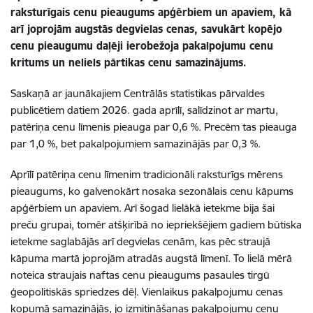
raksturīgais cenu pieaugums apģērbiem un apaviem, kā
arī joprojām augstās degvielas cenas, savukārt kopējo
cenu pieaugumu daļēji ierobežoja pakalpojumu cenu
kritums un neliels pārtikas cenu samazinājums.
Saskaņā ar jaunākajiem Centrālās statistikas pārvaldes
publicētiem datiem 2026. gada aprīlī, salīdzinot ar martu,
patēriņa cenu līmenis pieauga par 0,6 %. Precēm tas pieauga
par 1,0 %, bet pakalpojumiem samazinājās par 0,3 %.
Aprīlī patēriņa cenu līmenim tradicionāli raksturīgs mērens
pieaugums, ko galvenokārt nosaka sezonālais cenu kāpums
apģērbiem un apaviem. Arī šogad lielākā ietekme bija šai
preču grupai, tomēr atšķirībā no iepriekšējiem gadiem būtiska
ietekme saglabājās arī degvielas cenām, kas pēc straujā
kāpuma martā joprojām atradās augstā līmenī. To lielā mērā
noteica straujais naftas cenu pieaugums pasaules tirgū
ģeopolitiskās spriedzes dēļ. Vienlaikus pakalpojumu cenas
kopumā samazinājās, jo izmitināšanas pakalpojumu cenu