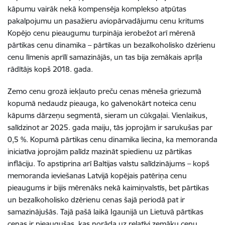
kāpumu vairāk nekā kompensēja komplekso atpūtas
pakalpojumu un pasažieru aviopārvadājumu cenu kritums
Kopējo cenu pieaugumu turpināja ierobežot arī mērenā
pārtikas cenu dinamika – pārtikas un bezalkoholisko dzērienu
cenu līmenis aprīlī samazinājās, un tas bija zemākais aprīļa
rādītājs kopš 2018. gada.
Zemo cenu grozā iekļauto preču cenas mēneša griezumā
kopumā nedaudz pieauga, ko galvenokārt noteica cenu
kāpums dārzeņu segmentā, sieram un cūkgaļai. Vienlaikus,
salīdzinot ar 2025. gada maiju, tās joprojām ir sarukušas par
0,5 %. Kopumā pārtikas cenu dinamika liecina, ka memoranda
iniciatīva joprojām palīdz mazināt spiedienu uz pārtikas
inflāciju. To apstiprina arī Baltijas valstu salīdzinājums – kopš
memoranda ieviešanas Latvijā kopējais patēriņa cenu
pieaugums ir bijis mērenāks nekā kaimiņvalstīs, bet pārtikas
un bezalkoholisko dzērienu cenas šajā periodā pat ir
samazinājušās. Tajā pašā laikā Igaunijā un Lietuvā pārtikas
cenas ir pieaugušas, kas norāda uz relatīvi zemāku cenu