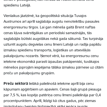
spiedienu Latvijā.
Vienlaikus jāatzīmē, ka ģeopolitiskā situācija Tuvajos
Austrumos arī aprīlī saglabāja augstu nenoteiktību pasaules
energoresursu tirgos. Lai gan mēneša gaitā Brent naftas
cenas kļuva svārstīgākas un periodiski samazinājās, tās
saglabājās būtiski augstākas nekā gada sākumā. Tas turpināja
uzturēt augstu degvielas cenu līmeni Latvijā un radīja papildu
izmaksu spiedienu transporta, loģistikas un atsevišķās
pakalpojumu nozarēs. Ņemot vērā, ka energoresursu cenu
ietekme ekonomikā parasti izpaužas pakāpeniski, tuvākajos
mēnešos joprojām iespējama tālāka izmaksu pārnese uz citām
preču un pakalpojumu grupām.
Preču sektorā
lielākā palielinošā ietekme aprīlī
bija cenu
kāpumam apģērbiem un apaviem. Cenas šajā grupā pieauga
par 7,5 %, kas kopējo patēriņa cenu līmeni palielināja par 0,4
procentpunktiem. Aprīlī, līdzīgi kā citus gadus, pēc ziemas
izpārdošanu beigām tirdzniecībā aktīvi ienāca jaunās