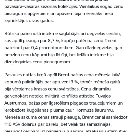
pavasara–vasaras sezonas kolekcijas. Vienlaikus šogad cenu
pieaugums apģērbiem un apaviem bija mērenāks nekā
iepriekšējos divos gados.
Būtiska palielinošā ietekme saglabājās arī degvielas cenām,
kas aprīlī pieauga par 8,7 %, kopējo patēriņa cenu līmeni
palielinot par 0,4 procentpunktiem. Gan dīzeļdegvielas, gan
benzīna cenu kāpumi bija līdzīgi, bet lielāka ietekme bija
dīzeļdegvielas cenu pieaugumam.
Pasaules naftas tirgū aprīlī Brent naftas cena mēneša laikā
kopumā palielinājās par aptuveni 3 %, tomēr mēneša gaitā
bija vērojamas krasas cenu svārstības. Cenu dinamiku
galvenokārt noteica militārā konflikta attīstība Tuvajos
Austrumos, bažas par ilgstošiem piegādes traucējumiem un
ierobežota kuģošanas plūsma caur Hormuza šaurumu.
Mēneša sākumā cenas strauji pieauga, Brent cenai sasniedzot
110 ASV dolārus par barelu, bet vēlāk tās samazinājās,
pieaugot cerībām uz pamieru un sarunu atsākšanu starp ASV