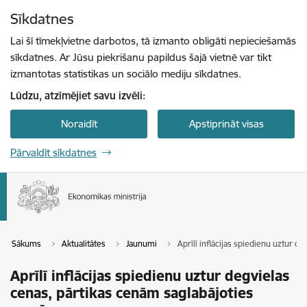
Pāriet uz lapas saturu
Sīkdatnes
Spied
lai meklētu
Enter
Lai šī tīmekļvietne darbotos, tā izmanto obligāti nepieciešamās
sīkdatnes. Ar Jūsu piekrišanu papildus šajā vietnē var tikt
izmantotas statistikas un sociālo mediju sīkdatnes.
Lūdzu, atzīmējiet savu izvēli:
Noraidīt
Apstiprināt visas
Pārvaldīt sīkdatnes
Sākums
Aktualitātes
Jaunumi
Aprīlī inflācijas spiedienu uztur 
Aprīlī inflācijas spiedienu uztur degvielas
cenas, pārtikas cenām saglabājoties