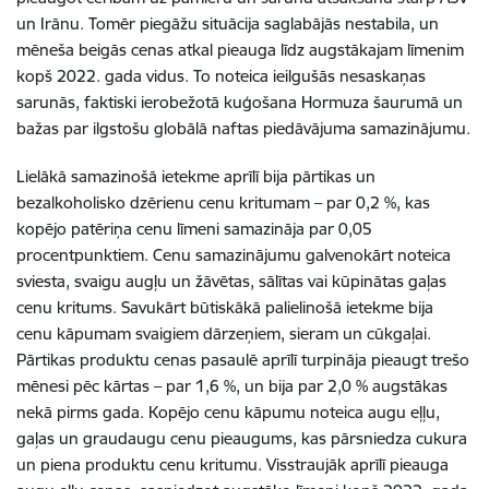
un Irānu. Tomēr piegāžu situācija saglabājās nestabila, un
mēneša beigās cenas atkal pieauga līdz augstākajam līmenim
kopš 2022. gada vidus. To noteica ieilgušās nesaskaņas
sarunās, faktiski ierobežotā kuģošana Hormuza šaurumā un
bažas par ilgstošu globālā naftas piedāvājuma samazinājumu.
Lielākā samazinošā ietekme aprīlī bija pārtikas un
bezalkoholisko dzērienu cenu kritumam – par 0,2 %, kas
kopējo patēriņa cenu līmeni samazināja par 0,05
procentpunktiem. Cenu samazinājumu galvenokārt noteica
sviesta, svaigu augļu un žāvētas, sālītas vai kūpinātas gaļas
cenu kritums. Savukārt būtiskākā palielinošā ietekme bija
cenu kāpumam svaigiem dārzeņiem, sieram un cūkgaļai.
Pārtikas produktu cenas pasaulē aprīlī turpināja pieaugt trešo
mēnesi pēc kārtas – par 1,6 %, un bija par 2,0 % augstākas
nekā pirms gada. Kopējo cenu kāpumu noteica augu eļļu,
gaļas un graudaugu cenu pieaugums, kas pārsniedza cukura
un piena produktu cenu kritumu. Visstraujāk aprīlī pieauga