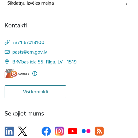
Sīkdatņu izvēles maiņa
Kontakti
+371 67013100
E-pasts:
pasts@em.gov.lv
Brīvības iela 55, Rīga, LV - 1519
Visi kontakti
Sekojiet mums