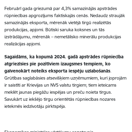
Februārī gada griezumā par 4,3% samazinājās apstrādes
rūpniecības apgrozījums faktiskajās cenās. Nedaudz straujāk
samazinājās eksporta, mērenāk vietējā tirgū realizētās
produkcijas, apjomi. Būtiski saruka koksnes un tās
izstrādājumu, mērenāk – nemetālisko minerālu produkcijas
realizācijas apjomi.
Sagaidāms, ka kopumā 2024. gadā apstrādes rūpniecība
atgriezīsies pie pozitīviem izaugsmes tempiem, ko
galvenokārt noteiks eksporta iespēju uzlabošanās
.
Grūtības saglabāsies atsevišķiem uzņēmumiem, kuri joprojām
ir saistīti ar Krievijas un NVS valstu tirgiem; tiem ieteicams
meklēt jaunas piegāžu iespējas un preču noieta tirgus.
Savukārt uz iekšējo tirgu orientētās rūpniecības nozares
ietekmēs iedzīvotāju pirktspēja.