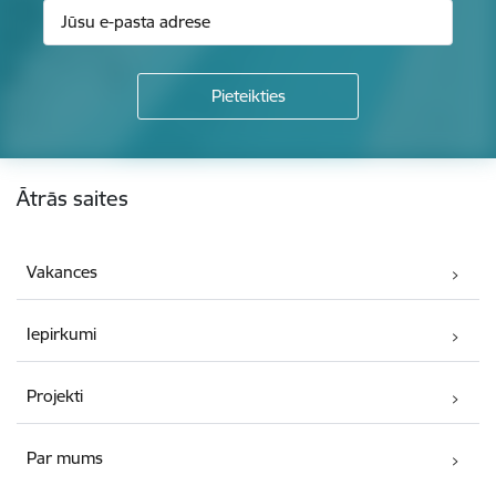
Kājene
Ātrās saites
Vakances
Iepirkumi
Projekti
Par mums