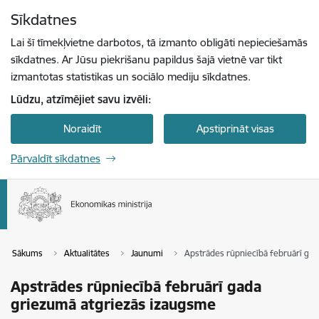
Pāriet uz lapas saturu
Sīkdatnes
Spied
lai meklētu
Enter
Lai šī tīmekļvietne darbotos, tā izmanto obligāti nepieciešamās
sīkdatnes. Ar Jūsu piekrišanu papildus šajā vietnē var tikt
izmantotas statistikas un sociālo mediju sīkdatnes.
Lūdzu, atzīmējiet savu izvēli:
Noraidīt
Apstiprināt visas
Pārvaldīt sīkdatnes
Sākums
Aktualitātes
Jaunumi
Apstrādes rūpniecībā februārī ga
Apstrādes rūpniecībā februārī gada
griezumā atgriezās izaugsme