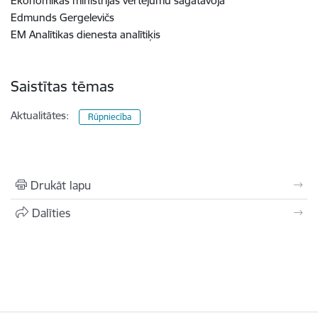
Ekonomikas ministrijas vērtējumu sagatavoja
Edmunds Gergelevičs
EM Analītikas dienesta analītiķis
Saistītas tēmas
Aktualitātes:
Rūpniecība
Drukāt lapu
Dalīties