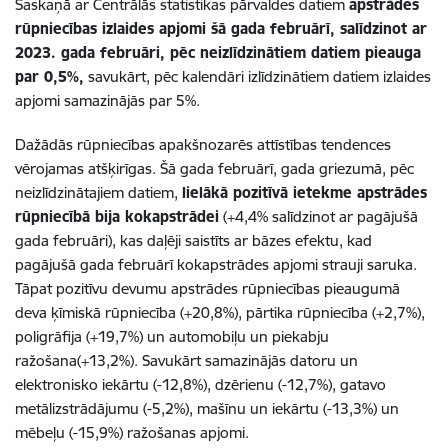
Saskaņā ar Centrālās statistikas pārvaldes datiem
apstrādes
rūpniecības izlaides apjomi šā gada februārī, salīdzinot ar
2023. gada februāri, pēc neizlīdzinātiem datiem pieauga
par 0,5%,
savukārt, pēc kalendāri izlīdzinātiem datiem izlaides
apjomi samazinājās par 5%.
Dažādās rūpniecības apakšnozarēs attīstības tendences
vērojamas atšķirīgas. Šā gada februārī, gada griezumā, pēc
neizlīdzinātajiem datiem,
lielākā pozitīvā ietekme apstrādes
rūpniecībā bija kokapstrādei
(+4,4% salīdzinot ar pagājušā
gada februāri), kas daļēji saistīts ar bāzes efektu, kad
pagājušā gada februārī kokapstrādes apjomi strauji saruka.
Tāpat pozitīvu devumu apstrādes rūpniecības pieaugumā
deva ķīmiskā rūpniecība (+20,8%), pārtika rūpniecība (+2,7%),
poligrāfija (+19,7%) un automobiļu un piekabju
ražošana(+13,2%). Savukārt samazinājās datoru un
elektronisko iekārtu (-12,8%), dzērienu (-12,7%), gatavo
metālizstrādājumu (-5,2%), mašīnu un iekārtu (-13,3%) un
mēbeļu (-15,9%) ražošanas apjomi.