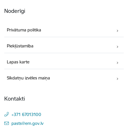
Noderīgi
Privātuma politika
Piekļūstamība
Lapas karte
Sīkdatņu izvēles maiņa
Kontakti
+371 67013100
E-pasts:
pasts@em.gov.lv