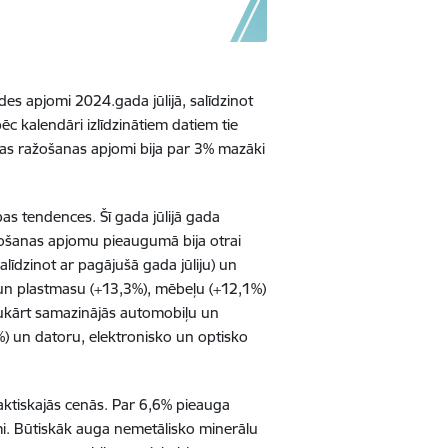
des apjomi 2024.gada jūlijā, salīdzinot
ēc kalendāri izlīdzinātiem datiem tie
s ražošanas apjomi bija par 3% mazāki
bas tendences. Šī gada jūlijā gada
žošanas apjomu pieaugumā bija otrai
alīdzinot ar pagājušā gada jūliju) un
 un plastmasu (+13,3%), mēbeļu (+12,1%)
vukārt samazinājās automobiļu un
5%) un datoru, elektronisko un optisko
aktiskajās cenās. Par 6,6% pieauga
omi. Būtiskāk auga nemetālisko minerālu