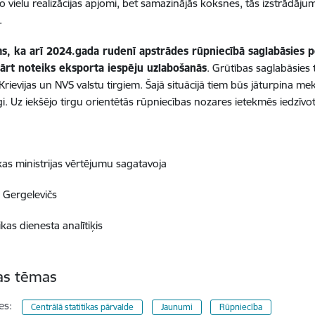
o vielu realizācijas apjomi, bet samazinājās koksnes, tās izstrādā
.
s, ka arī 2024.gada rudenī apstrādes rūpniecībā saglabāsies p
ārt noteiks eksporta iespēju uzlabošanās
. Grūtības saglabāsies
r Krievijas un NVS valstu tirgiem. Šajā situācijā tiem būs jāturpina 
gi. Uz iekšējo tirgu orientētās rūpniecības nozares ietekmēs iedzīvot
s ministrijas vērtējumu sagatavoja
Gergelevičs
kas dienesta analītiķis
tas tēmas
es:
Centrālā statitikas pārvalde
Jaunumi
Rūpniecība