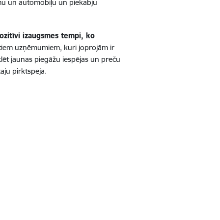
jumu un automobiļu un piekabju
ozitīvi izaugsmes tempi, ko
 tiem uzņēmumiem, kuri joprojām ir
meklēt jaunas piegāžu iespējas un preču
āju pirktspēja.