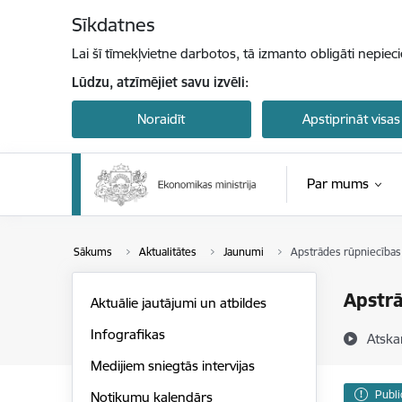
Pāriet uz lapas saturu
Sīkdatnes
Lai šī tīmekļvietne darbotos, tā izmanto obligāti nepiec
Lūdzu, atzīmējiet savu izvēli:
Noraidīt
Apstiprināt visas
Par mums
Sākums
Aktualitātes
Jaunumi
Apstrādes rūpniecības 
Apstrā
Aktuālie jautājumi un atbildes
Infografikas
Atska
Medijiem sniegtās intervijas
Publi
Notikumu kalendārs