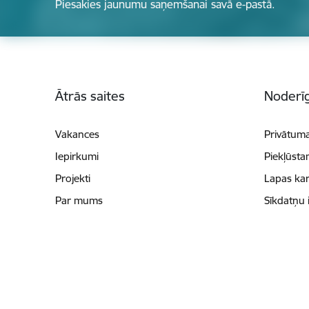
Piesakies jaunumu saņemšanai savā e-pastā.
Kājene
Ātrās saites
Noderīg
Vakances
Privātuma
Iepirkumi
Piekļūsta
Projekti
Lapas kar
Par mums
Sīkdatņu 