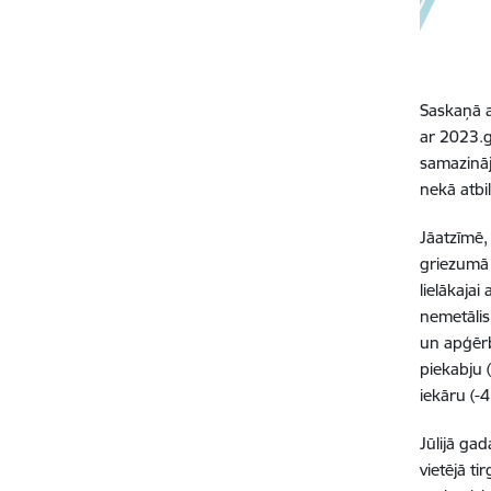
Saskaņā a
ar 2023.g
samazinā
nekā atbi
Jāatzīmē,
griezumā 
lielākaja
nemetālis
un apģērb
piekabju 
iekāru (-
Jūlijā ga
vietējā t