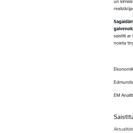
un ķīmisk
realizācija
Sagaidām
galvenok
saistīti a
noieta tir
Ekonomika
Edmunds 
EM Analīti
Saistī
Aktualitāt