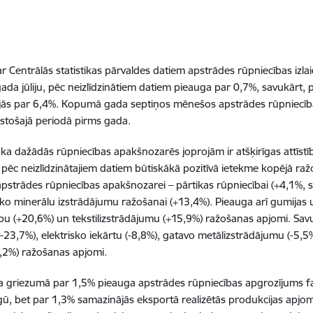
r Centrālās statistikas pārvaldes datiem apstrādes rūpniecības izlai
ada jūliju, pēc neizlīdzinātiem datiem pieauga par 0,7%, savukārt, p
jās par 6,4%. Kopumā gada septiņos mēnešos apstrādes rūpniecība
lstošajā periodā pirms gada.
 ka dažādās rūpniecības apakšnozarēs joprojām ir atšķirīgas attīstī
pēc neizlīdzinātajiem datiem būtiskākā pozitīvā ietekme kopējā ra
i apstrādes rūpniecības apakšnozarei – pārtikas rūpniecībai (+4,1%, s
ko minerālu izstrādājumu ražošanai (+13,4%). Pieauga arī gumijas
u (+20,6%) un tekstilizstrādājumu (+15,9%) ražošanas apjomi. Sa
(-23,7%), elektrisko iekārtu (-8,8%), gatavo metālizstrādājumu (-5,
4,2%) ražošanas apjomi.
da griezumā par 1,5% pieauga apstrādes rūpniecības apgrozījums f
irgū, bet par 1,3% samazinājās eksportā realizētās produkcijas apj