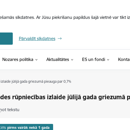
iešamās sīkdatnes. Ar Jūsu piekrišanu papildus šajā vietnē var tikt i
Pārvaldīt sīkdatnes
Nozares politika
Aktualitātes
ES un fondi
Konta
izlaide jūlijā gada griezumā pieauga par 0,7%
des rūpniecības izlaide jūlijā gada griezumā 
ņot tekstu
cēts
pirms vairāk nekā 1 gada