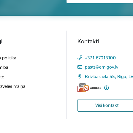
i
Kontakti
 politika
+371 67013100
E-pasts:
pasts@em.gov.lv
mība
Brīvības iela 55, Rīga, L
te
izvēles maiņa
Visi kontakti