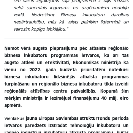
šim valsts ieguldījums šajā programmā ir bijis mazāks
nekā saņemtais ieguvums no uzņēmumiem nodokļu
veidā. Nodrošinot Biznesa inkubatoru darbības
nepārtrauktību, mēs kā valsts pelnīsim ilgtermiņā un
vairosim kopīgo labklājību.”
Ņemot vērā augsto pieprasījumu pēc atbalsta reģionālo
biznesa inkubatoru programmas ietvaros, kā arī tās
augsto atdevi un efektivitāti, Ekonomikas ministrija kā
vienu no 2022. gada budžeta prioritātēm noteikusi
biznesa inkubatoru līdzšinējās atbalsta programmas
turpināšanu un reģionālo biznesa inkubatoru tīkla izveidi
reģionālās attīstības centru pašvaldībās. Kopumā šim
mērķim ministrija ir iezīmējusi finansējumu 40 milj. eiro
apmērā.
Vienlaikus
jaunā Eiropas Savienības struktūrfondu perioda
ietvaros paredzēts izstrādāt Tehnoloģiju inkubatoru un
radošo industriju inkubatoru atbalsta programmu, kuras