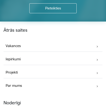
Kājene
Ātrās saites
Vakances
Iepirkumi
Projekti
Par mums
Noderīgi