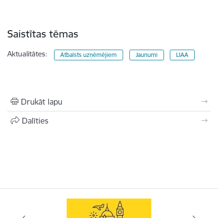
Saistītas tēmas
Aktualitātes:
Atbalsts uzņēmējiem
Jaunumi
LIAA
Drukāt lapu
Dalīties