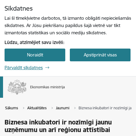
Pāriet uz lapas saturu
Sīkdatnes
Spied
lai meklētu
Enter
Lai šī tīmekļvietne darbotos, tā izmanto obligāti nepieciešamās
sīkdatnes. Ar Jūsu piekrišanu papildus šajā vietnē var tikt
izmantotas statistikas un sociālo mediju sīkdatnes.
Lūdzu, atzīmējiet savu izvēli:
Noraidīt
Apstiprināt visas
Pārvaldīt sīkdatnes
Sākums
Aktualitātes
Jaunumi
Biznesa inkubatori ir nozīmīgi jau
Biznesa inkubatori ir nozīmīgi jaunu
uzņēmumu un arī reģionu attīstībai