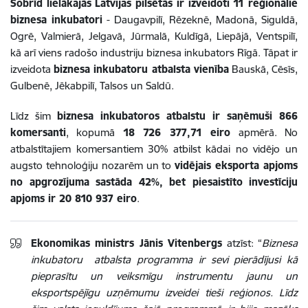
Šobrīd lielākajās Latvijas pilsētās ir izveidoti 11 reģionālie
biznesa inkubatori
- Daugavpilī, Rēzeknē, Madonā, Siguldā,
Ogrē, Valmierā, Jelgavā, Jūrmalā, Kuldīgā, Liepājā, Ventspilī,
kā arī viens radošo industriju biznesa inkubators Rīgā. Tāpat ir
izveidota
biznesa inkubatoru atbalsta vienība
Bauskā, Cēsīs,
Gulbenē, Jēkabpilī, Talsos un Saldū.
Līdz šim
biznesa inkubatoros atbalstu ir saņēmuši 866
komersanti
, kopumā
18 726 377,71 eiro
apmērā. No
atbalstītajiem komersantiem 30% atbilst kādai no vidējo un
augsto tehnoloģiju nozarēm un to
vidējais eksporta apjoms
no apgrozījuma sastāda 42%, bet piesaistīto investīciju
apjoms ir 20 810 937 eiro
.
Ekonomikas ministrs Jānis Vitenbergs
atzīst: “
Biznesa
inkubatoru atbalsta programma ir sevi pierādījusi kā
pieprasītu un veiksmīgu instrumentu jaunu un
eksportspējīgu uzņēmumu izveidei tieši reģionos. Līdz