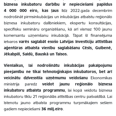
biznesa inkubatoru darbību ir nepieciešami papildus
4 000 000 eiro, kas ļaus
līdz 2022.gada decembrim
nodrošināt pirmsinkubācijas un inkubācijas atbalstu reģionālo
biznesa inkubatoru dalībniekiem, ekspertu konsultācijas,
specifisku semināru organizēšanu, kā arī vismaz 100 jaunu
komersantu uzņemšanu inkubācijā. Tāpat šī finansējuma
ietvaros
varēs saglabāt esošo Latvijas Investīciju attīstības
aģentūras atbalsta vienību saglabāšanu Cēsīs, Gulbenē,
Jēkabpilī, Saldū, Bauskā un Talsos.
Vienlaikus, lai nodrošinātu inkubācijas pakalpojumu
pieejamību ne tikai tehnoloģiskajos inkubatoros,
bet arī
veicinātu dzīvesstila uzņēmumu veidošanu
Ekonomikas
ministrija paredz
veidot jaunu reģionālo biznesa
inkubatoru atbalsta programmu
, lai kopā veidotu biznesa
inkubatoru tīklu 21 reģionālās attīstības centru pašvaldībā. Lai
īstenotu jauno atbalsta programmu turpmākajiem sešiem
gadiem nepieciešami
36 milj.eiro
.