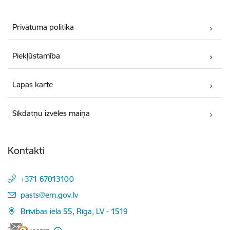
Privātuma politika
Piekļūstamība
Lapas karte
Sīkdatņu izvēles maiņa
Kontakti
+371 67013100
E-pasts:
pasts@em.gov.lv
Brīvības iela 55, Rīga, LV - 1519