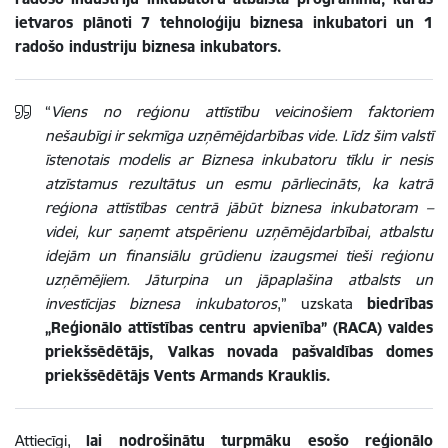
ietvaros plānoti 7 tehnoloģiju biznesa inkubatori un 1
radošo industriju biznesa inkubators.
“
Viens no reģionu attīstību veicinošiem faktoriem
nešaubīgi ir sekmīga uzņēmējdarbības vide. Līdz šim valstī
īstenotais modelis ar Biznesa inkubatoru tīklu ir nesis
atzīstamus rezultātus un esmu pārliecināts, ka katrā
reģiona attīstības centrā jābūt biznesa inkubatoram –
videi, kur saņemt atspērienu uzņēmējdarbībai, atbalstu
idejām un finansiālu grūdienu izaugsmei tieši reģionu
uzņēmējiem. Jāturpina un jāpaplašina atbalsts un
investīcijas biznesa inkubatoros
,” uzskata
biedrības
„Reģionālo attīstības centru apvienība” (RACA) valdes
priekšsēdētājs, Valkas novada pašvaldības domes
priekšsēdētājs Vents Armands Krauklis.
Attiecīgi,
lai nodrošinātu turpmāku esošo reģionālo