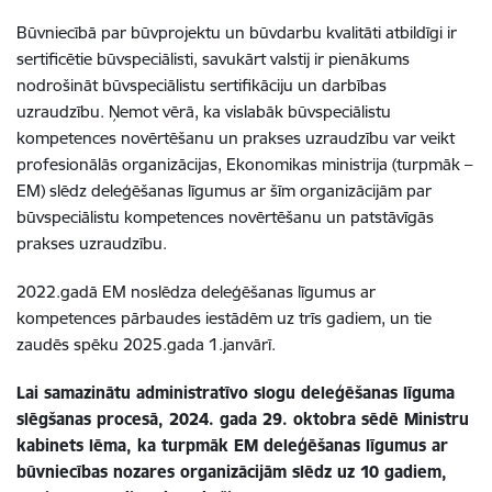
Būvniecībā par būvprojektu un būvdarbu kvalitāti atbildīgi ir
sertificētie būvspeciālisti, savukārt valstij ir pienākums
nodrošināt būvspeciālistu sertifikāciju un darbības
uzraudzību. Ņemot vērā, ka vislabāk būvspeciālistu
kompetences novērtēšanu un prakses uzraudzību var veikt
profesionālās organizācijas, Ekonomikas ministrija (turpmāk –
EM) slēdz deleģēšanas līgumus ar šīm organizācijām par
būvspeciālistu kompetences novērtēšanu un patstāvīgās
prakses uzraudzību.
2022.gadā EM noslēdza deleģēšanas līgumus ar
kompetences pārbaudes iestādēm uz trīs gadiem, un tie
zaudēs spēku 2025.gada 1.janvārī.
Lai samazinātu administratīvo slogu deleģēšanas līguma
slēgšanas procesā, 2024. gada 29. oktobra sēdē Ministru
kabinets lēma, ka turpmāk EM deleģēšanas līgumus ar
būvniecības nozares organizācijām slēdz uz 10 gadiem,