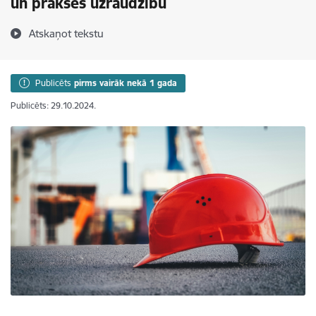
un prakses uzraudzību
Atskaņot tekstu
Publicēts
pirms vairāk nekā 1 gada
Publicēts: 29.10.2024.