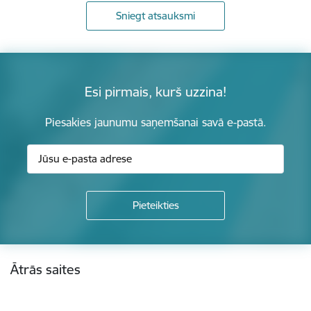
Sniegt atsauksmi
Esi pirmais, kurš uzzina!
Piesakies jaunumu saņemšanai savā e-pastā.
Kājene
Ātrās saites