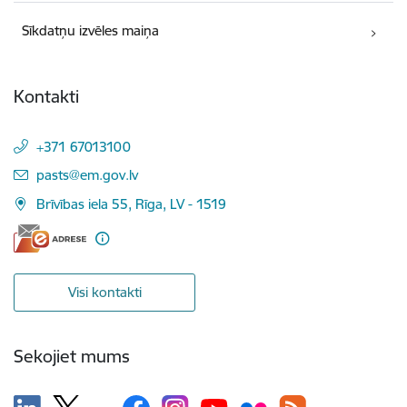
Sīkdatņu izvēles maiņa
Kontakti
+371 67013100
E-pasts:
pasts@em.gov.lv
Brīvības iela 55, Rīga, LV - 1519
Visi kontakti
Sekojiet mums