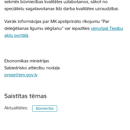
sekmēs būvniecības kvalitātes uzlabošanos, sākot no
speciālistu sagatavošanas līdz darba kvalitātes uzraudzībai.
Vairāk informācijas par MK apstiprināto rīkojumu “
Par
deleģēšanas līgumu slēgšanu” var iepazīties
vienotajā Tiesību
aktu portālā
.
Ekonomikas ministrijas
Sabiedrisko attiecību nodaļa
prese@em.gov.lv
Saistītas tēmas
Aktualitātes:
Būvniecība