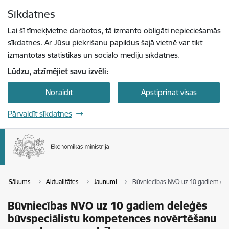
Pāriet uz lapas saturu
Sīkdatnes
Spied
lai meklētu
Enter
Lai šī tīmekļvietne darbotos, tā izmanto obligāti nepieciešamās
sīkdatnes. Ar Jūsu piekrišanu papildus šajā vietnē var tikt
izmantotas statistikas un sociālo mediju sīkdatnes.
Lūdzu, atzīmējiet savu izvēli:
Noraidīt
Apstiprināt visas
Pārvaldīt sīkdatnes
Sākums
Aktualitātes
Jaunumi
Būvniecības NVO uz 10 gadiem de
Būvniecības NVO uz 10 gadiem deleģēs
būvspeciālistu kompetences novērtēšanu