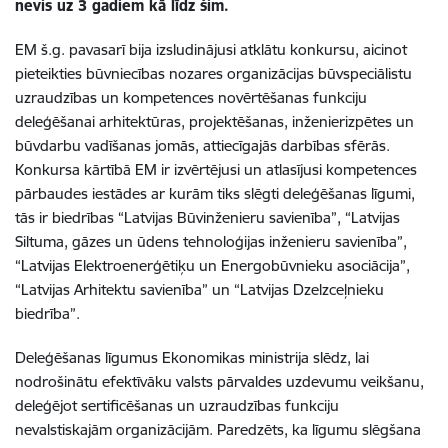
nevis uz 3 gadiem kā līdz šim.
EM š.g. pavasarī bija izsludinājusi atklātu konkursu, aicinot
pieteikties būvniecības nozares organizācijas būvspeciālistu
uzraudzības un kompetences novērtēšanas funkciju
deleģēšanai
arhitektūras, projektēšanas, inženierizpētes un
būvdarbu vadīšanas jomās, attiecīgajās darbības sfērās.
K
onkursa kārtībā EM ir izvērtējusi un atlasījusi kompetences
pārbaudes iestādes ar kurām tiks slēgti deleģēšanas līgumi,
tās ir biedrības “Latvijas Būvinženieru savienība”, “Latvijas
Siltuma, gāzes un ūdens tehnoloģijas inženieru savienība”,
“Latvijas Elektroenerģētiķu un Energobūvnieku asociācija”,
“Latvijas Arhitektu savienība” un “Latvijas Dzelzceļnieku
biedrība”.
Deleģēšanas līgumus Ekonomikas ministrija slēdz, lai
nodrošinātu efektīvāku valsts pārvaldes uzdevumu veikšanu,
deleģējot sertificēšanas un uzraudzības funkciju
nevalstiskajām organizācijām. Paredzēts, ka līgumu slēgšana