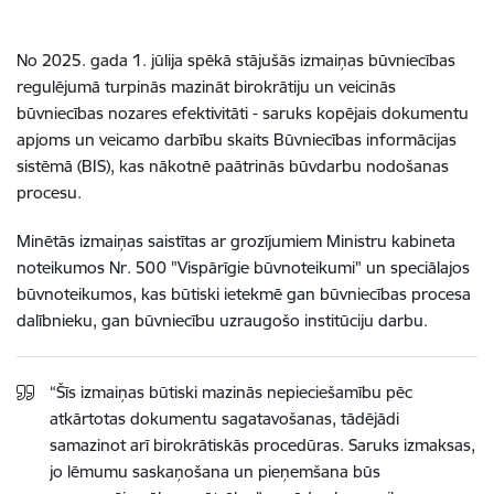
No 2025. gada 1. jūlija spēkā stājušās izmaiņas būvniecības
regulējumā turpinās mazināt birokrātiju un veicinās
būvniecības nozares efektivitāti - saruks kopējais dokumentu
apjoms un veicamo darbību skaits Būvniecības informācijas
sistēmā (BIS), kas nākotnē paātrinās būvdarbu nodošanas
procesu.
Minētās izmaiņas saistītas ar grozījumiem Ministru kabineta
noteikumos Nr. 500 "Vispārīgie būvnoteikumi" un speciālajos
būvnoteikumos, kas būtiski ietekmē gan būvniecības procesa
dalībnieku, gan būvniecību uzraugošo institūciju darbu.
“Šīs izmaiņas būtiski mazinās nepieciešamību pēc
atkārtotas dokumentu sagatavošanas, tādējādi
samazinot arī birokrātiskās procedūras. Saruks izmaksas,
jo lēmumu saskaņošana un pieņemšana būs