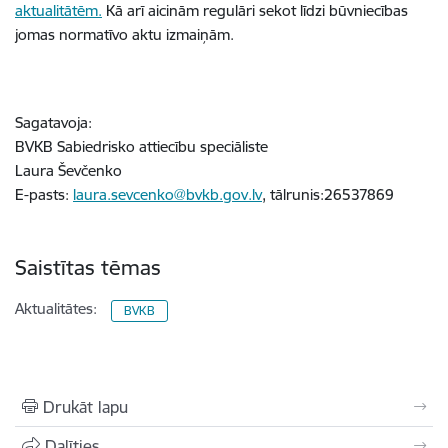
aktualitātēm.
Kā arī aicinām regulāri sekot līdzi būvniecības
jomas normatīvo aktu izmaiņām.
Sagatavoja:
BVKB Sabiedrisko attiecību speciāliste
Laura Ševčenko
E-pasts:
laura.sevcenko@bvkb.gov.lv
, tālrunis:26537869
Saistītas tēmas
Aktualitātes:
BVKB
Drukāt lapu
Dalīties