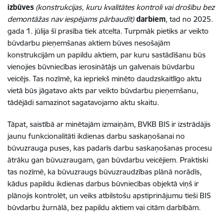
izbūves
(konstrukcijas, kuru kvalitātes kontroli vai drošību bez
demontāžas nav iespējams pārbaudīt)
darbiem
, tad no 2025.
gada 1. jūlija šī prasība tiek atcelta. Turpmāk pietiks ar veikto
būvdarbu pieņemšanas aktiem būves nesošajām
konstrukcijām un papildu aktiem, par kuru sastādīšanu būs
vienojies būvniecības ierosinātājs un galvenais būvdarbu
veicējs. Tas nozīmē, ka iepriekš minēto daudzskaitlīgo aktu
vietā būs jāgatavo akts par veikto būvdarbu pieņemšanu,
tādējādi samazinot sagatavojamo aktu skaitu.
Tāpat, saistībā ar minētajām izmaiņām, BVKB BIS ir izstrādājis
jaunu funkcionalitāti ikdienas darbu saskaņošanai no
būvuzrauga puses, kas padarīs darbu saskaņošanas procesu
ātrāku gan būvuzraugam, gan būvdarbu veicējiem. Praktiski
tas nozīmē, ka būvuzraugs būvuzraudzības plānā norādīs,
kādus papildu ikdienas darbus būvniecības objektā viņš ir
plānojis kontrolēt, un veiks atbilstošu apstiprinājumu tieši BIS
būvdarbu žurnālā, bez papildu aktiem vai citām darbībām.