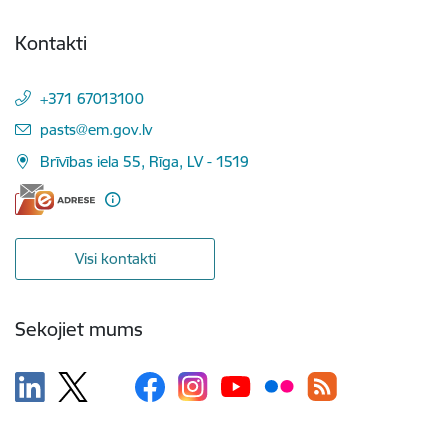
Kontakti
+371 67013100
E-pasts:
pasts@em.gov.lv
Brīvības iela 55, Rīga, LV - 1519
Visi kontakti
Sekojiet mums