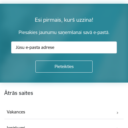
Esi pirmais, kurš uzzina!
Piesakies jaunumu saņemšanai savā e-pastā.
Kājene
Ātrās saites
Vakances
Iepirkumi