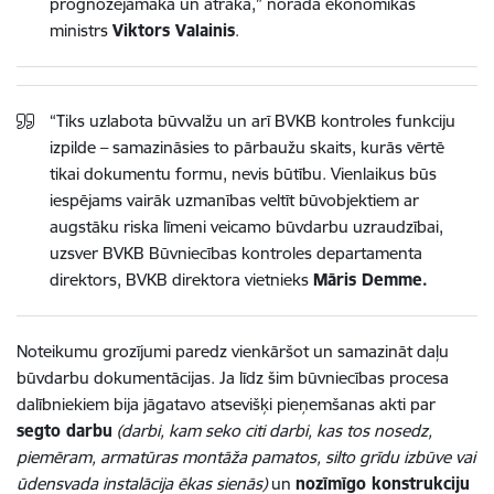
prognozējamāka un ātrāka,” norāda ekonomikas
ministrs
Viktors Valainis
.
“Tiks uzlabota būvvalžu un arī BVKB kontroles funkciju
izpilde – samazināsies to pārbaužu skaits, kurās vērtē
tikai dokumentu formu, nevis būtību. Vienlaikus būs
iespējams vairāk uzmanības veltīt būvobjektiem ar
augstāku riska līmeni veicamo būvdarbu uzraudzībai,
uzsver BVKB Būvniecības kontroles departamenta
direktors, BVKB direktora vietnieks
Māris Demme.
Noteikumu grozījumi paredz vienkāršot un samazināt daļu
būvdarbu dokumentācijas. Ja līdz šim būvniecības procesa
dalībniekiem bija jāgatavo atsevišķi pieņemšanas akti par
segto darbu
(darbi, kam seko citi darbi, kas tos nosedz,
piemēram, armatūras montāža pamatos, silto grīdu izbūve vai
ūdensvada instalācija ēkas sienās)
un
nozīmīgo konstrukciju