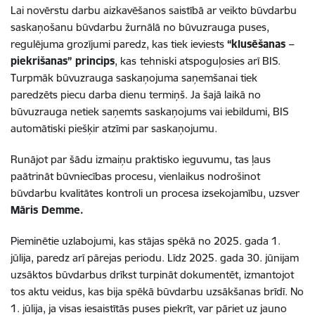
Lai novērstu darbu aizkavēšanos saistībā ar veikto būvdarbu
saskaņošanu būvdarbu žurnālā no būvuzrauga puses,
regulējuma grozījumi paredz, kas tiek ieviests
“klusēšanas –
piekrišanas” princips
, kas
tehniski atspoguļosies arī BIS.
Turpmāk būvuzrauga saskaņojuma saņemšanai tiek
paredzēts piecu darba dienu termiņš. Ja šajā laikā no
būvuzrauga netiek saņemts saskaņojums vai iebildumi, BIS
automātiski piešķir atzīmi par saskaņojumu.
Runājot par šādu izmaiņu praktisko ieguvumu, tas ļaus
paātrināt būvniecības procesu, vienlaikus nodrošinot
būvdarbu kvalitātes kontroli un procesa izsekojamību, uzsver
Māris Demme.
Pieminētie uzlabojumi, kas stājas spēkā no 2025. gada 1.
jūlija, paredz arī pārejas periodu. Līdz 2025. gada 30. jūnijam
uzsāktos būvdarbus drīkst turpināt dokumentēt, izmantojot
tos aktu veidus, kas bija spēkā būvdarbu uzsākšanas brīdī. No
1. jūlija, ja visas iesaistītās puses piekrīt, var pāriet uz jauno