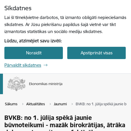
Pāriet uz lapas saturu
Sīkdatnes
Spied
lai meklētu
Enter
Lai šī tīmekļvietne darbotos, tā izmanto obligāti nepieciešamās
sīkdatnes. Ar Jūsu piekrišanu papildus šajā vietnē var tikt
izmantotas statistikas un sociālo mediju sīkdatnes.
Lūdzu, atzīmējiet savu izvēli:
Noraidīt
Apstiprināt visas
Pārvaldīt sīkdatnes
Sākums
Aktualitātes
Jaunumi
BVKB: no 1. jūlija spēkā jaunie bū
BVKB: no 1. jūlija spēkā jaunie
būvnoteikumi - mazāk birokrātijas, ātrāka