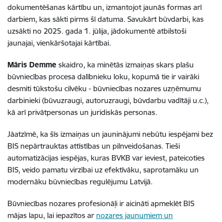
dokumentēšanas kārtību un, izmantojot jaunās formas arī
darbiem, kas sākti pirms šī datuma. Savukārt būvdarbi, kas
uzsākti no 2025. gada 1. jūlija, jādokumentē atbilstoši
jaunajai, vienkāršotajai kārtībai.
Māris Demme
skaidro, ka minētās izmaiņas skars plašu
būvniecības procesa dalībnieku loku, kopumā tie ir vairāki
desmiti tūkstošu cilvēku - būvniecības nozares uzņēmumu
darbinieki (būvuzraugi, autoruzraugi, būvdarbu vadītāji u.c.),
kā arī privātpersonas un juridiskās personas.
Jāatzīmē, ka šīs izmaiņas un jauninājumi nebūtu iespējami bez
BIS nepārtrauktas attīstības un pilnveidošanas. Tieši
automatizācijas iespējas, kuras BVKB var ieviest, pateicoties
BIS, veido pamatu virzībai uz efektīvāku, saprotamāku un
modernāku būvniecības regulējumu Latvijā.
Būvniecības nozares profesionāļi ir aicināti apmeklēt BIS
mājas lapu, lai iepazītos ar
nozares jaunumiem un