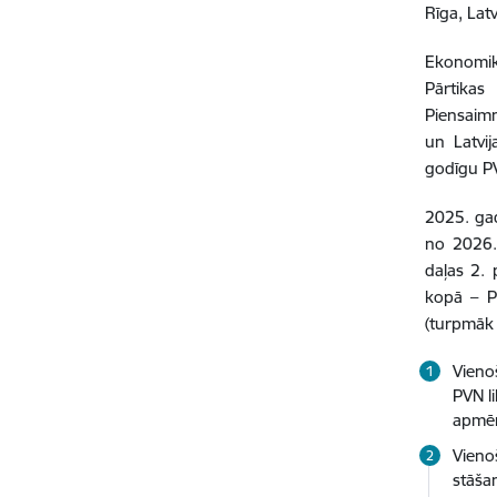
Rī
Ekonomika
Pārtikas 
Piensaimn
un Latvij
godīgu PV
2025. gad
no 2026. 
daļas 2.
kopā – P
(turpmāk 
Vieno
PVN l
apmēr
Vieno
stāša