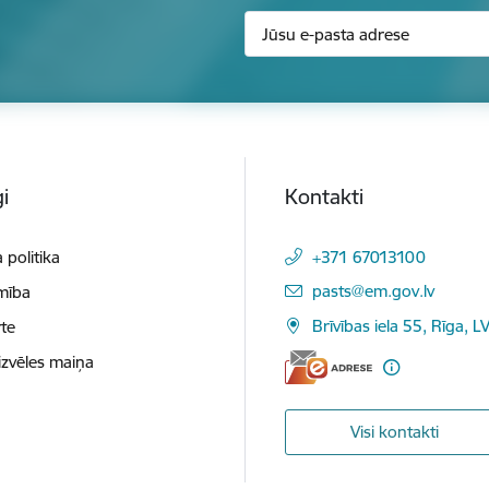
i
Kontakti
 politika
+371 67013100
E-pasts:
pasts@em.gov.lv
mība
Brīvības iela 55, Rīga, L
te
izvēles maiņa
Visi kontakti