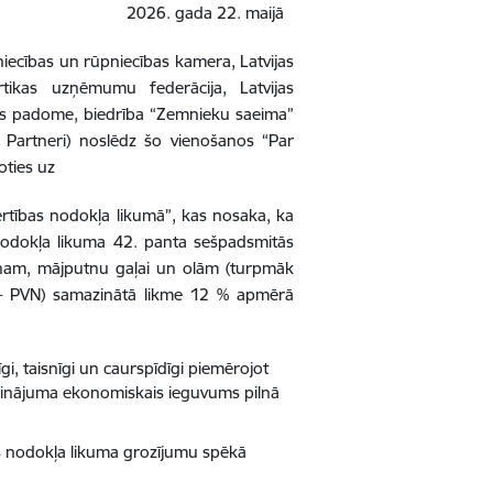
da 22. maijā
niecības un rūpniecības kamera, Latvijas
Pārtikas uzņēmumu federācija, Latvijas
bas padome, biedrība “Zemnieku saeima”
– Partneri) noslēdz šo vienošanos “Par
oties uz
rtības nodokļa likumā”, kas nosaka, ka
 nodokļa likuma 42. panta sešpadsmitās
enam, mājputnu gaļai un olām (turpmāk
 – PVN) samazinātā likme 12 % apmērā
i, taisnīgi un caurspīdīgi piemērojot
zinājuma ekonomiskais ieguvums pilnā
as nodokļa likuma grozījumu spēkā