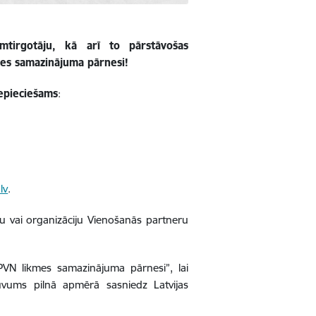
umtirgotāju, kā arī to pārstāvošas
mes samazinājuma pārnesi!
epieciešams
:
lv
.
 vai organizāciju Vienošanās partneru
PVN likmes samazinājuma pārnesi”, lai
uvums pilnā apmērā sasniedz Latvijas