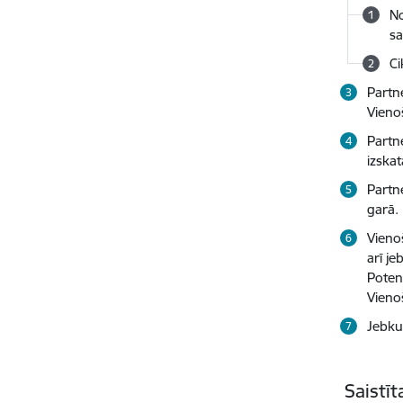
No
sa
Ci
Partn
Vieno
Partne
izska
Partn
garā.
Vienoš
arī je
Poten
Vieno
Jebkur
Saistī