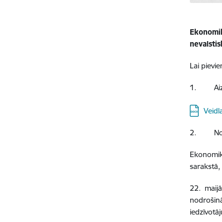
Ekonomik
nevalsti
Lai pievi
1. Aizpil
Lejupielā
Veidl
2. Nosūt
Ekonomik
sarakstā,
22. maij
nodrošin
iedzīvotāj