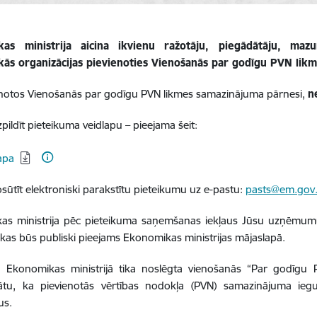
as ministrija aicina ikvienu ražotāju, piegādātāju, maz
skās organizācijas pievienoties Vienošanās par godīgu PVN lik
enotos Vienošanās par godīgu PVN likmes samazinājuma pārnesi,
n
dīt pieteikuma veidlapu – pieejama šeit:
dēt:
apa
īt elektroniski parakstītu pieteikumu uz e-pastu:
pasts@em.gov.
as ministrija pēc pieteikuma saņemšanas iekļaus Jūsu uzņēmumu
 kas būs publiski pieejams Ekonomikas ministrijas mājaslapā.
ā Ekonomikas ministrijā tika noslēgta vienošanās “Par godīgu 
ātu, ka pievienotās vērtības nodokļa (PVN) samazinājuma ieg
us.