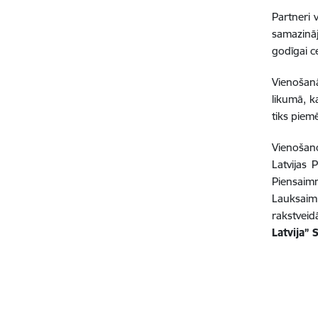
Partneri 
samazināj
godīgai ce
Vienošan
likumā, k
tiks piem
Vienošano
Latvijas 
Piensaimn
Lauksaimn
rakstveidā
Latvija” 