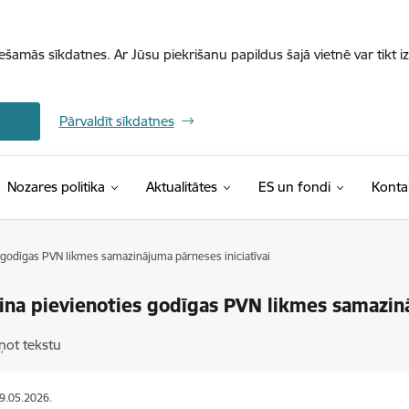
iešamās sīkdatnes. Ar Jūsu piekrišanu papildus šajā vietnē var tikt i
Pārvaldīt sīkdatnes
Nozares politika
Aktualitātes
ES un fondi
Konta
 godīgas PVN likmes samazinājuma pārneses iniciatīvai
ina pievienoties godīgas PVN likmes samazinā
ņot tekstu
29.05.2026.