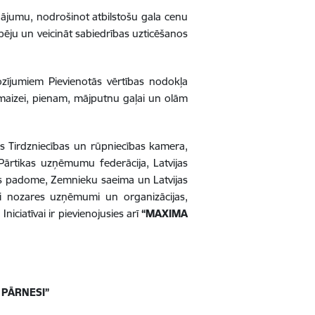
nājumu, nodrošinot atbilstošu gala cenu
pēju un veicināt sabiedrības uzticēšanos
zījumiem Pievienotās vērtības nodokļa
 maizei, pienam, mājputnu gaļai un olām
as Tirdzniecības un rūpniecības kamera,
as Pārtikas uzņēmumu federācija, Latvijas
as padome, Zemnieku saeima un Latvijas
iti nozares uzņēmumi un organizācijas,
niciatīvai ir pievienojusies arī
“MAXIMA
PĀRNESI”