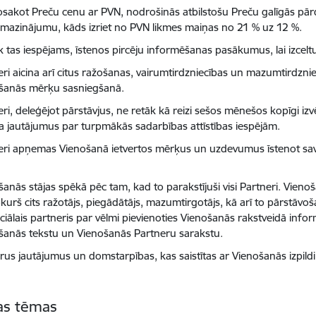
sakot Preču cenu ar PVN, nodrošinās atbilstošu Preču galīgās pā
mazinājumu, kāds izriet no PVN likmes maiņas no 21 % uz 12 %.
k tas iespējams, īstenos pircēju informēšanas pasākumus, lai izce
eri aicina arī citus ražošanas, vairumtirdzniecības un mazumtirdz
šanās mērķu sasniegšanā.
ri, deleģējot pārstāvjus, ne retāk kā reizi sešos mēnešos kopīgi iz
ta jautājumus par turpmākās sadarbības attīstības iespējām.
eri apņemas Vienošanā ietvertos mērķus un uzdevumus īstenot savst
anās stājas spēkā pēc tam, kad to parakstījuši visi Partneri. Vienoš
bkurš cits ražotājs, piegādātājs, mazumtirgotājs, kā arī to pārstāvoš
ciālais partneris par vēlmi pievienoties Vienošanās rakstveidā info
šanās tekstu un Vienošanās Partneru sarakstu.
us jautājumus un domstarpības, kas saistītas ar Vienošanās izpildi,
tas tēmas