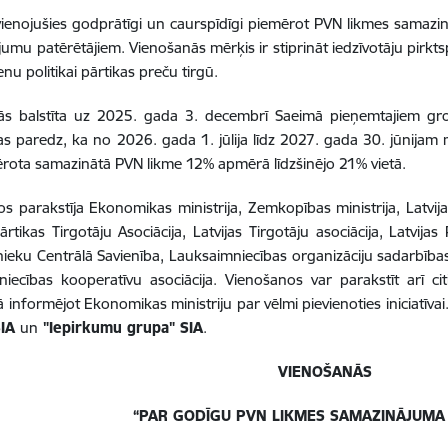
vienojušies godprātīgi un caurspīdīgi piemērot PVN likmes samazi
umu patērētājiem. Vienošanās mērķis ir stiprināt iedzīvotāju pirkts
nu politikai pārtikas preču tirgū.
ās balstīta uz 2025. gada 3. decembrī Saeimā pieņemtajiem gro
as paredz, ka no 2026. gada 1. jūlija līdz 2027. gada 30. jūnijam
ērota samazinātā PVN likme 12% apmērā līdzšinējo 21% vietā.
s parakstīja Ekonomikas ministrija, Zemkopības ministrija, Latvij
Pārtikas Tirgotāju Asociācija, Latvijas Tirgotāju asociācija, Latvij
ieku Centrālā Savienība, Lauksaimniecības organizāciju sadarbīb
iecības kooperatīvu asociācija. Vienošanos var parakstīt arī c
 informējot Ekonomikas ministriju par vēlmi pievienoties iniciatīvai. I
SIA
un
"Iepirkumu grupa" SIA
.
VIENOŠANĀS
“PAR GODĪGU PVN LIKMES SAMAZINĀJUMA 