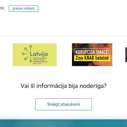
es:
preses relīzes
Vai šī informācija bija noderīga?
Sniegt atsauksmi