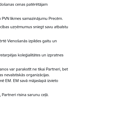
rdošanas cenas patērētājam
ltu PVN likmes samazinājumu Precēm.
niecības uzņēmumus sniegt savu atbalstu
vērtē Vienošanās izpildes gaitu un
arpējas koleģialitātes un izpratnes
anos var parakstīt ne tikai Partneri, bet
as nevalstiskās organizācijas.
rmē EM. EM savā mājaslapā izvieto
 Partneri risina sarunu ceļā.