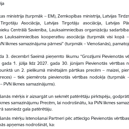
ga, Latvija 2026. ga
s ministrija (turpmāk – EM), Zemkopības ministrija, Latvijas Tirdz
Tirgotāju Asociācija, Latvijas Tirgotāju asociācija, Latvijas 
ieku Centrālā Savienība, Lauksaimniecības organizāciju sadarbī
as Lauksaimniecības kooperatīvu asociācija (turpmāk visi kopā 
N likmes samazinājuma pārnesi” (turpmāk – Vienošanās), pamatoj
a 3. decembrī Saeimā pieņemto likumu “Grozījumi Pievienotās vē
gada 1. jūlija līdz 2027. gada 30. jūnijam Pievienotās vērtības
 punktā un 2. pielikumā minētajām pārtikas precēm – maizei, pi
reces) – tiek piemērota pievienotās vērtības nodokļa (turpmāk
– PVN likmes samazinājums).
šanās mērķis ir aizsargāt un sekmēt patērētāju pirktspēju, godprātīg
ikmes samazinājumu Precēm, lai nodrošinātu, ka PVN likmes sama
ā sasniedz gala patērētāju.
šanās mērķu īstenošanai Partneri pēc attiecīgo Pievienotās vērtīb
nās apņemas nodrošināt, ka: