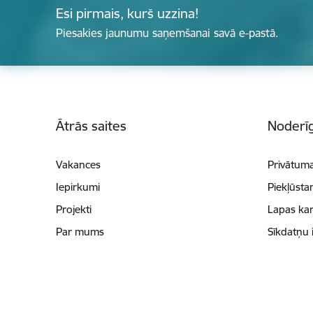
Esi pirmais, kurš uzzina!
Piesakies jaunumu saņemšanai savā e-pastā.
Kājene
Ātrās saites
Noderīg
Vakances
Privātuma
Iepirkumi
Piekļūsta
Projekti
Lapas kar
Par mums
Sīkdatņu 