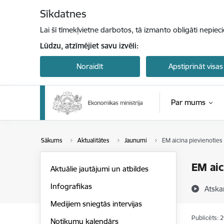
Pāriet uz lapas saturu
Sīkdatnes
Lai šī tīmekļvietne darbotos, tā izmanto obligāti nepiec
Lūdzu, atzīmējiet savu izvēli:
Noraidīt
Apstiprināt visas
Par mums
Sākums
Aktualitātes
Jaunumi
EM aicina pievienoties
EM aic
Aktuālie jautājumi un atbildes
Infografikas
Atska
Medijiem sniegtās intervijas
Publicēts: 
Notikumu kalendārs