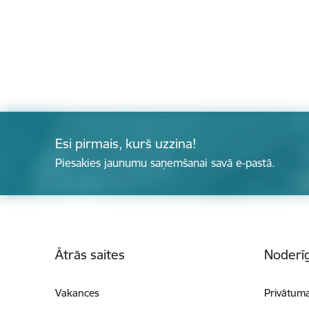
Esi pirmais, kurš uzzina!
Piesakies jaunumu saņemšanai savā e-pastā.
Kājene
Ātrās saites
Noderīg
Vakances
Privātuma