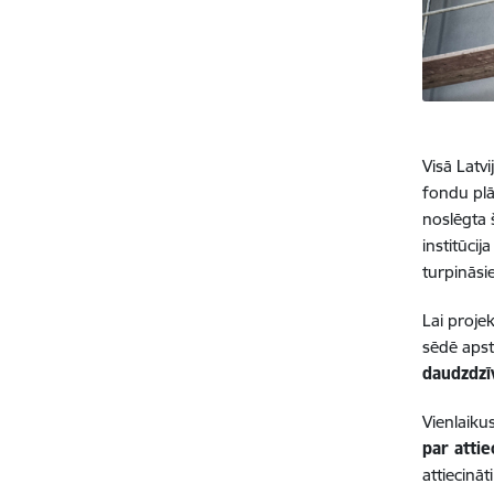
Visā Latv
fondu plā
noslēgta 
institūci
turpināsi
Lai proje
sēdē apst
daudzdzī
Vienlaiku
par atti
attiecinā