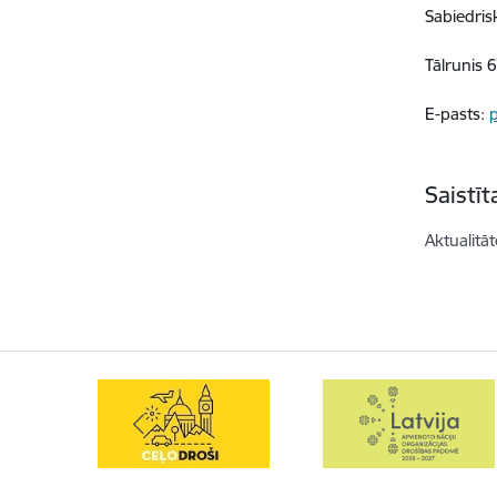
Sabiedris
Tālrunis 
E-pasts:
Saistī
Aktualitāt