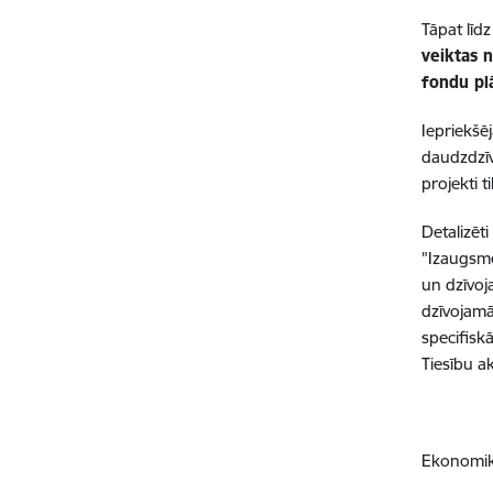
Tāpat līd
veiktas 
fondu pl
I
epriekšē
daudzdzīv
projekti 
Detalizēt
"Izaugsme
un dzīvoj
dzīvojamā
specifisk
Tiesību a
Ekonomika