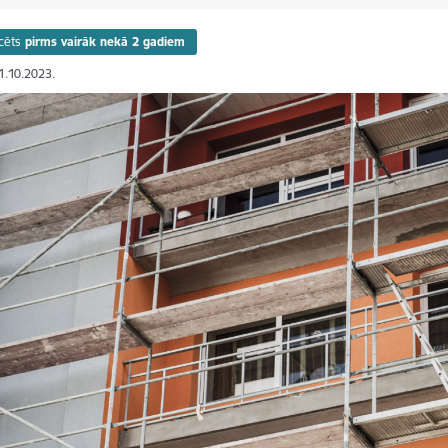
cēts
pirms vairāk nekā 2 gadiem
31.10.2023.