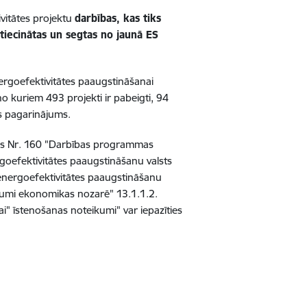
vitātes projektu
darbības, kas tiks
tiecinātas un segtas no jaunā ES
rgoefektivitātes paaugstināšanai
o kuriem 493 projekti ir pabeigti, 94
ms pagarinājums.
mos Nr. 160 "Darbības programmas
goefektivitātes paaugstināšanu valsts
 energoefektivitātes paaugstināšanu
kumi ekonomikas nozarē" 13.1.1.2.
i" īstenošanas noteikumi" var iepazīties