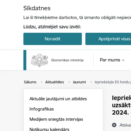
Pāriet uz lapas saturu
Sīkdatnes
Lai šī tīmekļvietne darbotos, tā izmanto obligāti nepiec
Lūdzu, atzīmējiet savu izvēli:
Noraidīt
Apstiprināt visas
Par mums
Sākums
Aktualitātes
Jaunumi
Iepriekšējās ES fondu
Ieprie
Aktuālie jautājumi un atbildes
uzsākt
Infografikas
2024.
Medijiem sniegtās intervijas
Atska
Notikumu kalendārs