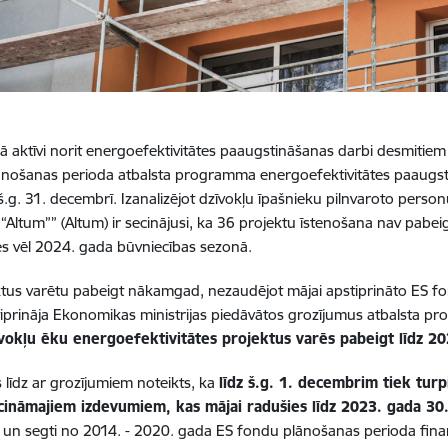
ijā aktīvi norit energoefektivitātes paaugstināšanas darbi desmitie
nošanas perioda atbalsta programma energoefektivitātes paaugst
š.g. 31. decembrī.
Izanalizējot dzīvokļu īpašnieku pilnvaroto person
ja “Altum”” (Altum) ir secinājusi, ka 36 projektu īstenošana nav pabe
es vēl 2024. gada būvniecības sezonā.
ktus varētu pabeigt nākamgad, nezaudējot mājai apstiprināto ES fon
iprināja Ekonomikas ministrijas piedāvātos grozījumus atbalsta p
vokļu ēku energoefektivitātes projektus varēs pabeigt līdz 20
s līdz ar grozījumiem noteikts, ka
līdz š.g. 1. decembrim tiek tu
ecināmajiem izdevumiem, kas mājai radušies līdz 2023. gada 3
ti un segti no 2014. - 2020. gada ES fondu plānošanas perioda fin