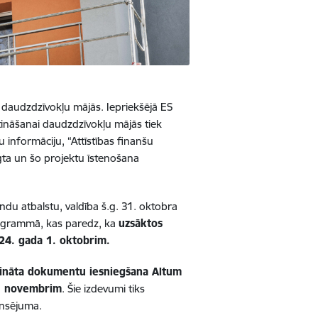
m daudzdzīvokļu mājās. I
epriekšējā ES
ināšanai daudzdzīvokļu mājās tiek
u informāciju, “Attīstības finanšu
igta un šo projektu īstenošana
du atbalstu, valdība š.g. 31. oktobra
rogrammā, kas paredz, ka
uzsāktos
24. gada 1. oktobrim.
rpināta dokumentu iesniegšana Altum
0. novembrim
. Šie izdevumi tiks
ansējuma.