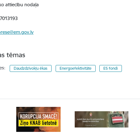
ko attiecību nodaļa
67013193
prese@em.gov.lv
tas tēmas
es:
Daudzdzīvokļu ēkas
Energoefektivitāte
ES fondi