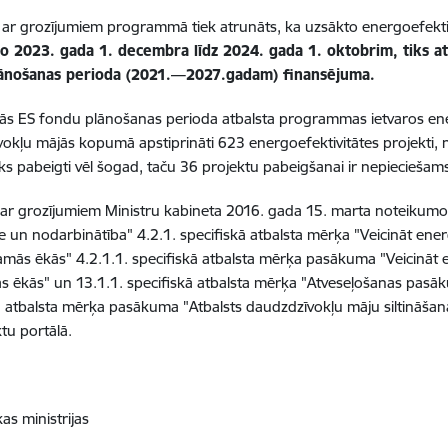
z ar grozījumiem programmā tiek atrunāts, ka uzsākto energoefekti
no 2023. gada 1. decembra līdz 2024. gada 1. oktobrim, tiks at
ānošanas perioda (2021.—2027.gadam) finansējuma.
jās ES fondu plānošanas perioda atbalsta programmas ietvaros ene
okļu mājās kopumā apstiprināti 623 energoefektivitātes projekti, n
tiks pabeigti vēl šogad, taču 36 projektu pabeigšanai ir nepiecieša
i ar grozījumiem Ministru kabineta 2016. gada 15. marta noteiku
 un nodarbinātība" 4.2.1. specifiskā atbalsta mērķa "Veicināt ener
amās ēkās" 4.2.1.1. specifiskā atbalsta mērķa pasākuma "Veicināt
s ēkās" un 13.1.1. specifiskā atbalsta mērķa "Atveseļošanas pasā
ā atbalsta mērķa pasākuma "Atbalsts daudzdzīvokļu māju siltināšana
ktu portālā.
s ministrijas