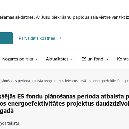
iešamās sīkdatnes. Ar Jūsu piekrišanu papildus šajā vietnē var tikt i
Pārvaldīt sīkdatnes
Nozares politika
Aktualitātes
ES un fondi
Konta
 plānošanas perioda atbalsta programmas ietvaros uzsāktos energoefektivitātes pr
kšējās ES fondu plānošanas perioda atbalsta
os energoefektivitātes projektus daudzdzīvo
 gadā
ņot tekstu