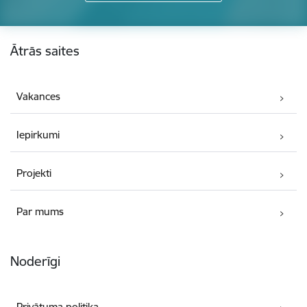
Kājene
Ātrās saites
Vakances
Iepirkumi
Projekti
Par mums
Noderīgi
Privātuma politika