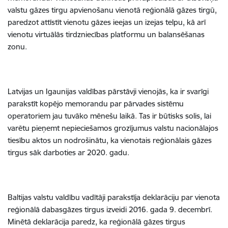
valstu gāzes tirgu apvienošanu vienotā reģionālā gāzes tirgū,
paredzot attīstīt vienotu gāzes ieejas un izejas telpu, kā arī
vienotu virtuālās tirdzniecības platformu un balansēšanas
zonu.
Latvijas un Igaunijas valdības pārstāvji vienojās, ka ir svarīgi
parakstīt kopējo memorandu par pārvades sistēmu
operatoriem jau tuvāko mēnešu laikā. Tas ir būtisks solis, lai
varētu pieņemt nepieciešamos grozījumus valstu nacionālajos
tiesību aktos un nodrošinātu, ka vienotais reģionālais gāzes
tirgus sāk darboties ar 2020. gadu.
Baltijas valstu valdību vadītāji parakstīja deklarāciju par vienota
reģionālā dabasgāzes tirgus izveidi 2016. gada 9. decembrī.
Minētā deklarācija paredz, ka reģionālā gāzes tirgus