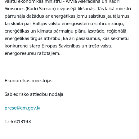
valstu ekonomikas ministru - Arvila Ašeradena un Kadri
Simsones (Kadri Simson) divpusējā tikšanās. Tās laikā ministri
pārrunāja dažādus ar enerģētikas jomu saistītus jautājumus,
tai skaitā par Baltijas valstu energosistēmu sinhronizāciju,
enerģētikas un klimata pārmaiņu plānu izstrāde, reģionālā
enerģētikas tirgus attīstību, kā arī pasākumus, kas sekmētu
konkurenci starp Eiropas Savienības un trešo valstu
energoresursu ražotājiem.
Ekonomikas ministrijas
Sabiedrisko attiecību nodaļa
prese@em.gov.lv
T.: 67013193