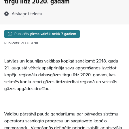
tirgu līdz 2020. gadam
Atskaņot tekstu
Publicēts
pirms vairāk nekā 7 gadiem
Publicēts: 21.08.2018.
Latvijas un Igaunijas valdības kopīgā sanāksmē 2018. gada
21. augustā vēlreiz apstiprināja savu apņemšanos izveidot
kopēju reģionālu dabasgāzes tirgu līdz 2020. gadam, kas
sekmēs konkurenci gāzes tirdzniecībai reģionā un veicinās
gāzes apgādes drošību.
Valdību pārstāvji pauda gandarījumu par pārvades sistēmu
operatoru sasniegto progresu un sagatavoto kopējo
memorandu. Vienošanās definētie principi saistīti ar atsevišķu