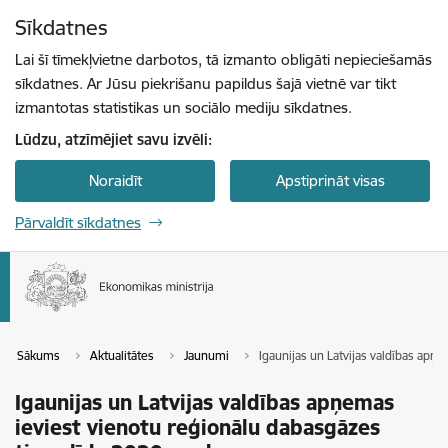
Pāriet uz lapas saturu
Sīkdatnes
Spied
lai meklētu
Enter
Lai šī tīmekļvietne darbotos, tā izmanto obligāti nepieciešamās
sīkdatnes. Ar Jūsu piekrišanu papildus šajā vietnē var tikt
izmantotas statistikas un sociālo mediju sīkdatnes.
Lūdzu, atzīmējiet savu izvēli:
Noraidīt
Apstiprināt visas
Pārvaldīt sīkdatnes
Sākums
Aktualitātes
Jaunumi
Igaunijas un Latvijas valdības apņ
Igaunijas un Latvijas valdības apņemas
ieviest vienotu reģionālu dabasgāzes