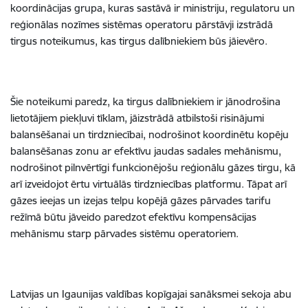
koordinācijas grupa, kuras sastāvā ir ministriju, regulatoru un
reģionālas nozīmes sistēmas operatoru pārstāvji izstrādā
tirgus noteikumus, kas tirgus dalībniekiem būs jāievēro.
Šie noteikumi paredz, ka tirgus dalībniekiem ir jānodrošina
lietotājiem piekļuvi tīklam, jāizstrādā atbilstoši risinājumi
balansēšanai un tirdzniecībai, nodrošinot koordinētu kopēju
balansēšanas zonu ar efektīvu jaudas sadales mehānismu,
nodrošinot pilnvērtīgi funkcionējošu reģionālu gāzes tirgu, kā
arī izveidojot ērtu virtuālās tirdzniecības platformu. Tāpat arī
gāzes ieejas un izejas telpu kopējā gāzes pārvades tarifu
režīmā būtu jāveido paredzot efektīvu kompensācijas
mehānismu starp pārvades sistēmu operatoriem.
Latvijas un Igaunijas valdības kopīgajai sanāksmei sekoja abu