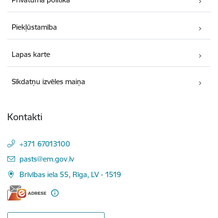
Piekļūstamība
Lapas karte
Sīkdatņu izvēles maiņa
Kontakti
+371 67013100
E-pasts:
pasts@em.gov.lv
Brīvības iela 55, Rīga, LV - 1519