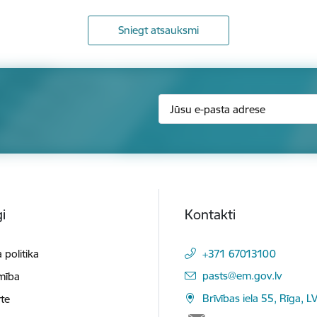
Sniegt atsauksmi
i
Kontakti
 politika
+371 67013100
E-pasts:
pasts@em.gov.lv
mība
Brīvības iela 55, Rīga, L
te