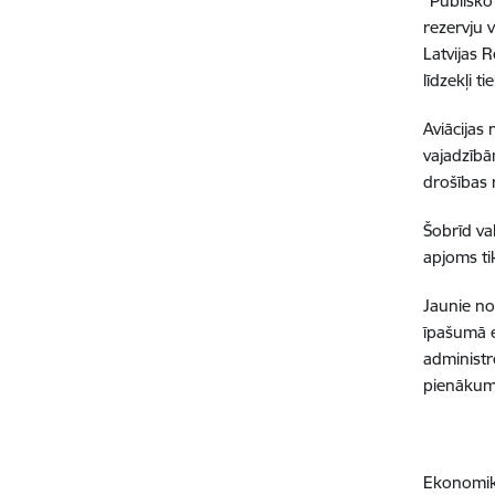
“Publisko
rezervju 
Latvijas 
līdzekļi t
Aviācijas
vajadzībā
drošības 
Šobrīd va
apjoms tik
Jaunie no
īpašumā 
administr
pienākumu
Ekonomika