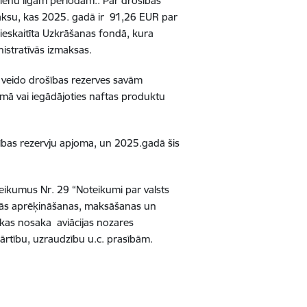
dienu ilgam periodam.. Par drošības
aksu, kas 2025. gadā ir 91,26 EUR par
 ieskaitīta Uzkrāšanas fondā, kura
nistratīvās izmaksas.
 veido drošības rezerves savām
mā vai iegādājoties naftas produktu
šības rezervju apjoma, un 2025.gadā šis
teikumus Nr. 29 “Noteikumi par valsts
ās aprēķināšanas, maksāšanas un
 kas nosaka aviācijas nozares
ārtību, uzraudzību u.c. prasībām.