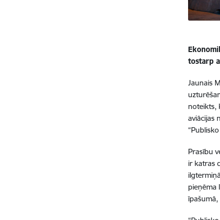
Ekonomik
tostarp a
Jaunais M
uzturēšan
noteikts,
aviācijas
“Publisko
Prasību v
ir katras
ilgtermiņ
pieņēma l
īpašumā, 