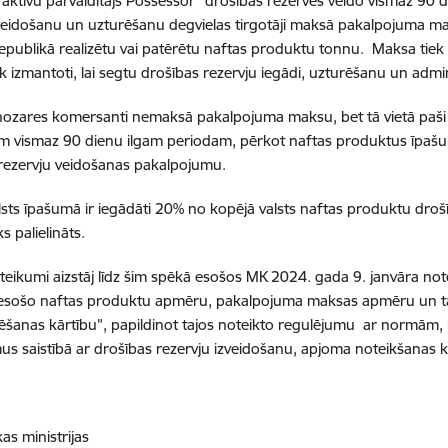
 aktīvu pārvaldītājs Possessor” drošības rezerves veido vismaz 90 
veidošanu un uzturēšanu degvielas tirgotāji maksā pakalpojuma m
Republikā realizētu vai patērētu naftas produktu tonnu. Maksa tiek
iek izmantoti, lai segtu drošības rezervju iegādi, uzturēšanu un admi
 nozares komersanti nemaksā pakalpojuma maksu, bet tā vietā paši
m vismaz 90 dienu ilgam periodam, pērkot naftas produktus īpašu
rezervju veidošanas pakalpojumu.
lsts īpašumā ir iegādāti 20% no kopējā valsts naftas produktu dro
s palielināts.
teikumi aizstāj līdz šim spēkā esošos MK 2024. gada 9. janvāra no
esošo naftas produktu apmēru, pakalpojuma maksas apmēru un t
ēšanas kārtību”, papildinot tajos noteikto regulējumu ar normām,
s saistībā ar drošības rezervju izveidošanu, apjoma noteikšanas k
s ministrijas