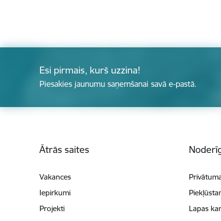
Esi pirmais, kurš uzzina!
Piesakies jaunumu saņemšanai savā e-pastā.
Kājene
Ātrās saites
Noderīg
Vakances
Privātuma
Iepirkumi
Piekļūsta
Projekti
Lapas kar