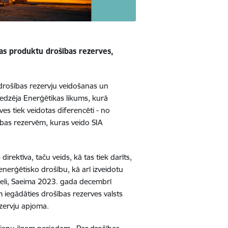
tas produktu drošības rezerves,
drošības rezervju veidošanas un
aredzēja Enerģētikas likums, kurā
ves tiek veidotas diferencēti - no
ības rezervēm, kuras veido SIA
rektīva, taču veids, kā tas tiek darīts,
 enerģētisko drošību, kā arī izveidotu
deli, Saeima 2023. gada decembrī
egādāties drošības rezerves valsts
zervju apjoma.