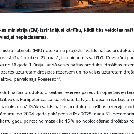
as ministrija (EM) izstrādājusi kārtību, kādā tiks veidotas naf
viācijai nepieciešamās.
inistru kabineta (MK) noteikumu projekts “Valsts naftas produktu 
as kārtība” otrdien, 27. maijā, tika pieņemts valdībā. Tā izstrādi p
 ka no šā gada 1.jūnija Latvijā valsts naftas produktu drošības rezer
 nozares uzturētām drošības rezervēm un no valsts uzturētām droš
 aktīvu pārvaldītājs Possessor”.
eidot naftas produktu drošības rezerves paredz Eiropas Savienības di
 dalībvalsts kompetencē. Lai palielinātu Latvijas tautsaimniecības un
ā izmaksu ziņā lētāku valsts naftas produktu drošības rezervju mo
ēmumu no 2024. gada pakāpeniski līdz 2028. gada 31. decembrim i
katru gadu pērkot ne mazāk kā 15 % no nepieciešamā drošības re