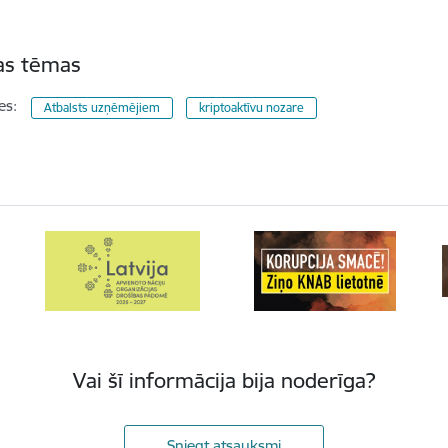
tas tēmas
es:
Atbalsts uzņēmējiem
kriptoaktīvu nozare
Vai šī informācija bija noderīga?
Sniegt atsauksmi