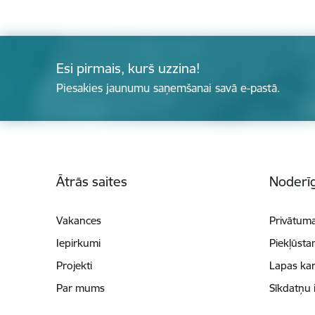
Esi pirmais, kurš uzzina!
Piesakies jaunumu saņemšanai savā e-pastā.
Kājene
Ātrās saites
Noderīg
Vakances
Privātuma
Iepirkumi
Piekļūsta
Projekti
Lapas kar
Par mums
Sīkdatņu 