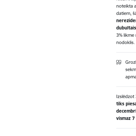
noteikta 
datiem, š
nerezide
dubultai
3% likme 
nodoklis.
Grozī
sekmē
apma
Izslēdzo
tiks pies
decembri
vismaz 7