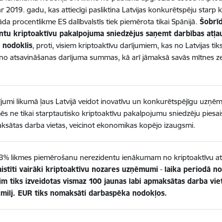
ar 2019. gadu, kas attiecīgi pasliktina Latvijas konkurētspēju starp 
āda procentlikme ES dalībvalstīs tiek piemērota tikai Spānijā.
Šobrīd
ntu kriptoaktīvu pakalpojuma sniedzējus saņemt darbības atļau
s nodoklis
, proti, visiem kriptoaktīvu darījumiem, kas no Latvijas tik
no atsavināšanas darījuma summas, kā arī jāmaksā savās mītnes ze
jumi likumā ļaus Latvijā veidot inovatīvu un konkurētspējīgu uzņēm
s ne tikai starptautisko kriptoaktīvu pakalpojumu sniedzēju piesaisti
ksātas darba vietas, veicinot ekonomikas kopējo izaugsmi.
t 3% likmes piemērošanu nerezidentu ienākumam no kriptoaktīvu a
aistīti vairāki kriptoaktīvu nozares uzņēmumi
-
laika periodā no
m tiks izveidotas vismaz 100 jaunas labi apmaksātas darba viet
 milj. EUR tiks nomaksāti darbaspēka nodokļos.