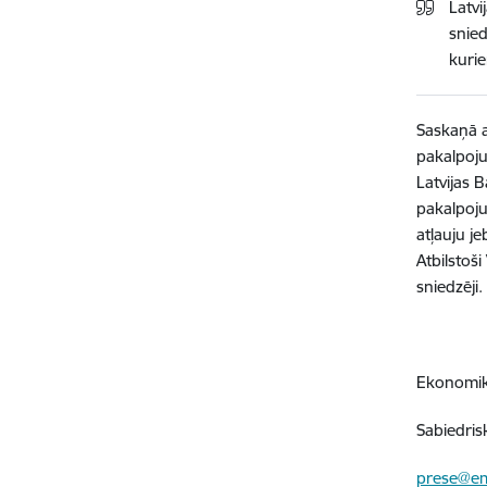
Latvi
snied
kuri
Saskaņā a
pakalpoju
Latvijas 
pakalpoju
atļauju j
Atbilstoš
sniedzēji.
Ekonomika
Sabiedris
prese@em