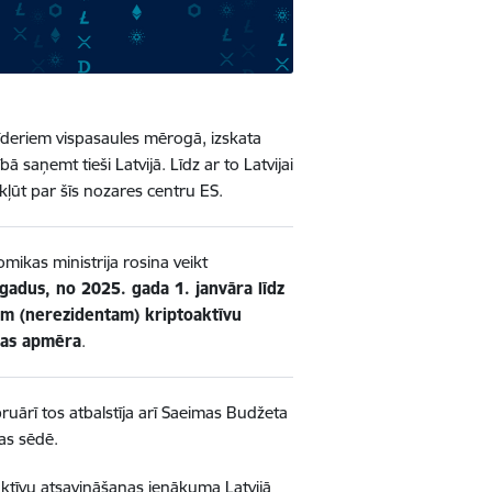
līderiem vispasaules mērogā, izskata
saņemt tieši Latvijā. Līdz ar to Latvijai
n kļūt par šīs nozares centru ES.
omikas ministrija rosina veikt
gadus, no 2025. gada 1. janvāra līdz
m (nerezidentam) kriptoaktīvu
bas apmēra
.
ebruārī tos atbalstīja arī Saeimas Budžeta
mas sēdē.
ktīvu atsavināšanas ienākuma Latvijā