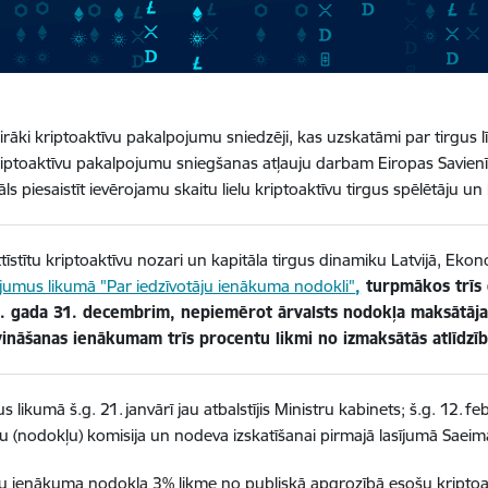
airāki kriptoaktīvu pakalpojumu sniedzēji, kas uzskatāmi par tirgus 
riptoaktīvu pakalpojumu sniegšanas atļauju darbam Eiropas Savienībā 
āls piesaistīt ievērojamu skaitu lielu kriptoaktīvu tirgus spēlētāju u
ttīstītu kriptoaktīvu nozari un kapitāla tirgus dinamiku Latvijā, Ekon
jumus likumā "Par iedzīvotāju ienākuma nodokli"
,
turpmākos trīs 
. gada 31. decembrim, nepiemērot ārvalsts nodokļa maksātāja
vināšanas ienākumam trīs procentu likmi no izmaksātās atlīdzī
 likumā š.g. 21. janvārī jau atbalstījis Ministru kabinets; š.g. 12. f
u (nodokļu) komisija un nodeva izskatīšanai pirmajā lasījumā Saei
ju ienākuma nodokļa 3% likme no publiskā apgrozībā esošu kriptoa