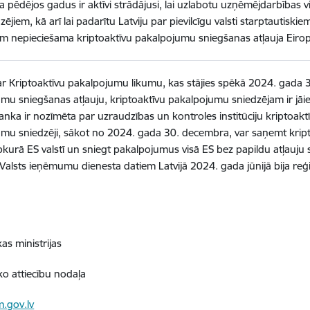
ja pēdējos gadus ir aktīvi strādājusi, lai uzlabotu uzņēmējdarbības 
zējiem, kā arī lai padarītu Latviju par pievilcīgu valsti starptautis
em nepieciešama kriptoaktīvu pakalpojumu sniegšanas atļauja Eirop
r Kriptoaktīvu pakalpojumu likumu, kas stājies spēkā 2024. gada 30
mu sniegšanas atļauju, kriptoaktīvu pakalpojumu sniedzējam ir jāie
Banka ir nozīmēta par uzraudzības un kontroles institūciju kriptoak
mu sniedzēji, sākot no 2024. gada 30. decembra, var saņemt kri
ebkurā ES valstī un sniegt pakalpojumus visā ES bez papildu atļauju 
i Valsts ieņēmumu dienesta datiem Latvijā 2024. gada jūnijā bija re
s ministrijas
ko attiecību nodaļa
.gov.lv