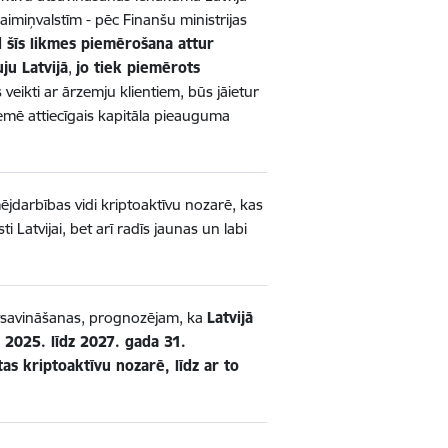
kaimiņvalstīm - pēc Finanšu ministrijas
 šīs
likmes piemērošana attur
ju Latvijā
,
jo tiek piemērots
s veikti ar ārzemju klientiem, būs jāietur
mē attiecīgais kapitāla pieauguma
ējdarbības vidi kriptoaktīvu nozarē, kas
 Latvijai, bet arī radīs jaunas un labi
tsavināšanas, prognozējam, ka
Latvijā
 2025. līdz 2027. gada 31.
as kriptoaktīvu nozarē, līdz ar to