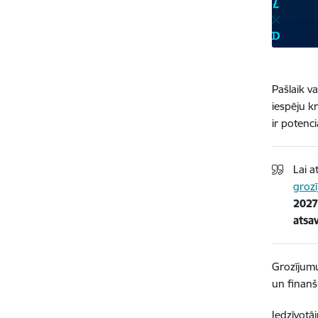
Pašlaik v
iespēju k
ir potenci
Lai a
grozī
2027
atsa
Grozījumus
un finanš
Iedzīvotā