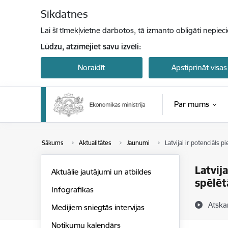
Pāriet uz lapas saturu
Sīkdatnes
Lai šī tīmekļvietne darbotos, tā izmanto obligāti nepiec
Lūdzu, atzīmējiet savu izvēli:
Noraidīt
Apstiprināt visas
Par mums
Sākums
Aktualitātes
Jaunumi
Latvijai ir potenciāls p
Latvij
Aktuālie jautājumi un atbildes
spēlēt
Infografikas
Atska
Medijiem sniegtās intervijas
Notikumu kalendārs