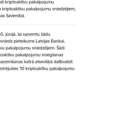
vidi kriptoaktīvu pakalpojumu
kiem kriptoaktīvu pakalpojumu sniedzējiem,
as Savienībā.
. jūnijā, lai saņemtu šādu
sniedz pieteikums Latvijas Bankai.
tīvu pakalpojumu sniedzējiem. Šādi
ptoaktīvu pakalpojumu sniegšanas
saņemšanas katrā atsevišķā dalībvalstī.
ģistrējušies 10 kriptoaktīvu pakalpojumu