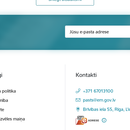
i
Kontakti
 politika
+371 67013100
E-pasts:
pasts@em.gov.lv
mība
Brīvības iela 55, Rīga, L
te
izvēles maiņa