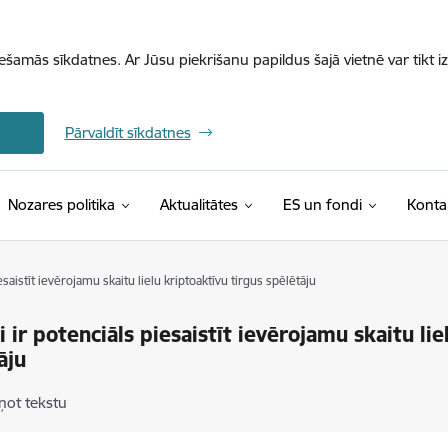
iešamās sīkdatnes. Ar Jūsu piekrišanu papildus šajā vietnē var tikt i
Pārvaldīt sīkdatnes
Nozares politika
Aktualitātes
ES un fondi
Konta
iesaistīt ievērojamu skaitu lielu kriptoaktīvu tirgus spēlētāju
ai ir potenciāls piesaistīt ievērojamu skaitu li
āju
ņot tekstu