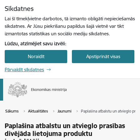
Pāriet uz lapas saturu
Sīkdatnes
Spied
lai meklētu
Enter
Lai šī tīmekļvietne darbotos, tā izmanto obligāti nepieciešamās
sīkdatnes. Ar Jūsu piekrišanu papildus šajā vietnē var tikt
izmantotas statistikas un sociālo mediju sīkdatnes.
Lūdzu, atzīmējiet savu izvēli:
Noraidīt
Apstiprināt visas
Pārvaldīt sīkdatnes
Sākums
Aktualitātes
Jaunumi
Paplašina atbalstu un atvieglo pra
Paplašina atbalstu un atvieglo prasības
divējāda lietojuma produktu