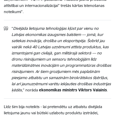
attīstībai un internacionalizācijai” trešās kārtas īstenošanas
noteikumi”.
“
Divējāda lietojuma tehnoloģijas kļūst par vienu no
Latvijas ekonomikas izaugsmes balstiem — jomā, kur
satiekas inovācija, drošība un eksportspēja. Šobrīd jau
vairāk nekā 40 Latvijas uzņēmumi attīsta produktus, kas
izmantojami gan civilajā, gan militārajā sektorā — no
dronu risinājumiem un sensoru tehnoloģijām līdz
materiālzinātnes inovācijām un programmatūras drošības
risinājumiem. Ar šiem grozījumiem mēs paplašinām
pieejamo atbalstu un samazinām birokrātiskos šķēršļus,
lai arī jaunuzņēmumi varētu iekļauties drošības industrijas
ķēdēs,
” norāda
ekonomikas ministrs Viktors Valainis
.
Līdz šim bija noteikts - lai pretendētu uz atbalstu divējāda
lietojuma jaunu vai būtiski uzlabotu produktu izstrādei,