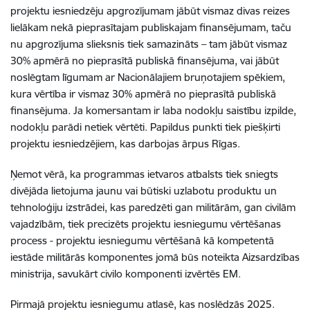
projektu iesniedzēju apgrozījumam jābūt vismaz divas reizes
lielākam nekā pieprasītajam publiskajam finansējumam, taču
nu apgrozījuma slieksnis tiek samazināts – tam jābūt vismaz
30% apmērā no pieprasītā publiskā finansējuma, vai jābūt
noslēgtam līgumam ar Nacionālajiem bruņotajiem spēkiem,
kura vērtība ir vismaz 30% apmērā no pieprasītā publiskā
finansējuma.
Ja komersantam ir laba nodokļu saistību izpilde,
nodokļu parādi netiek vērtēti. Papildus punkti tiek piešķirti
projektu iesniedzējiem, kas darbojas ārpus Rīgas.
Ņemot vērā, ka programmas ietvaros atbalsts tiek sniegts
divējāda lietojuma jaunu vai būtiski uzlabotu produktu un
tehnoloģiju izstrādei, kas paredzēti gan militārām, gan civilām
vajadzībām, tiek precizēts projektu iesniegumu vērtēšanas
process - projektu iesniegumu vērtēšanā kā kompetentā
iestāde militārās komponentes jomā būs noteikta Aizsardzības
ministrija, savukārt civilo komponenti izvērtēs EM.
Pirmajā projektu iesniegumu atlasē, kas noslēdzās 2025.