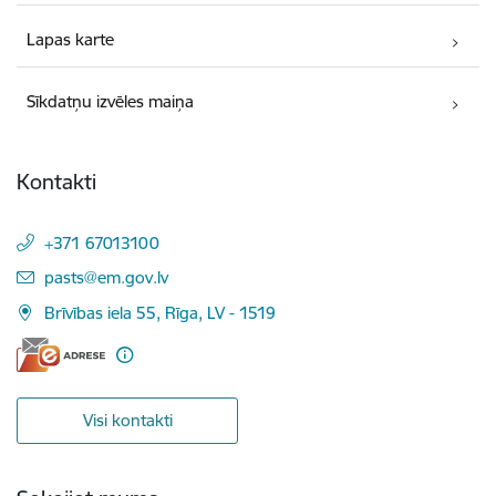
Lapas karte
Sīkdatņu izvēles maiņa
Kontakti
+371 67013100
E-pasts:
pasts@em.gov.lv
Brīvības iela 55, Rīga, LV - 1519
Visi kontakti