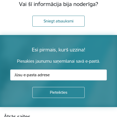
Vai šī informācija bija noderīga?
Sniegt atsauksmi
Esi pirmais, kurš uzzina!
Piesakies jaunumu saņemšanai savā e-pastā.
Kājene
Ātrās saites