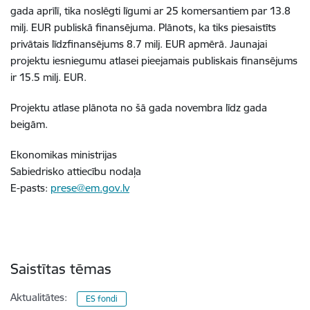
gada aprīlī, tika noslēgti līgumi ar 25 komersantiem par 13.8
milj. EUR publiskā finansējuma. Plānots, ka tiks piesaistīts
privātais līdzfinansējums 8.7 milj. EUR apmērā. Jaunajai
projektu iesniegumu atlasei pieejamais publiskais finansējums
ir 15.5 milj. EUR.
Projektu atlase plānota no šā gada novembra līdz gada
beigām.
Ekonomikas ministrijas
Sabiedrisko attiecību nodaļa
E-pasts:
prese@em.gov.lv
Saistītas tēmas
Aktualitātes:
ES fondi