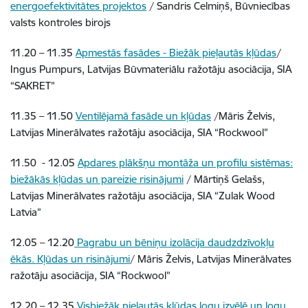
energoefektivitātes projektos
/ Sandris Celmiņš
, Būvniecības
valsts kontroles birojs
11.20 – 11.35
Apmestās fasādes - Biežāk pieļautās kļūdas
/
Ingus Pumpurs, Latvijas Būvmateriālu ražotāju asociācija, SIA
“SAKRET”
11.35 – 11.50
Ventilējamā fasāde un kļūdas
/Māris Želvis,
Latvijas Minerālvates ražotāju asociācija, SIA “Rockwool”
11.50 - 12.05
Apdares plākšņu montāža un profilu sistēmas:
biežākās kļūdas un pareizie risinājumi
/ Mārtiņš Gelašs,
Latvijas Minerālvates ražotāju asociācija, SIA “Zulak Wood
Latvia”
12.05 – 12.20
Pagrabu un bēniņu izolācija daudzdzīvokļu
ēkās. Kļūdas un risinājumi
/
Māris Želvis, Latvijas Minerālvates
ražotāju asociācija, SIA “Rockwool”
12.20 – 12.35
Visbiežāk pieļautās kļūdas logu izvēlē un logu