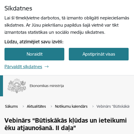
Pāriet uz lapas saturu
Sīkdatnes
Spied
lai meklētu
Enter
Lai šī tīmekļvietne darbotos, tā izmanto obligāti nepieciešamās
sīkdatnes. Ar Jūsu piekrišanu papildus šajā vietnē var tikt
izmantotas statistikas un sociālo mediju sīkdatnes.
Lūdzu, atzīmējiet savu izvēli:
Noraidīt
Apstiprināt visas
Pārvaldīt sīkdatnes
Sākums
Aktualitātes
Notikumu kalendārs
Vebinārs “Būtiskākās kļ
Vebinārs “Būtiskākās kļūdas un ieteikumi
ēku atjaunošanā. II daļa”