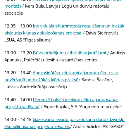
montāžā
/ Ivars Buls, Latvijas Logu un durvju ražotāju
asociācija
12.35 – 13.00
Individuālā siltummezgla regulēšana un biežāk
pieļautās kļūdas apkalpošanas procesā
/ Dāvis Sterinovičs,
LSUA, AS “Rīgas siltums”
13.00 – 13.20
Būvizstrādājumu atbilstības jautājumi
/ Andrejs
Apaņuks, Patērētāju tiesību aizsardzības centrs
13.20 – 13.40
Apdrošinātāju ieteikumi atjaunotu ēku risku
novēršanā un biežākās kļūdas praksē
/ Sandija Šaicāne
,
Latvijas Apdrošinātāju asociācija
13.40 – 14.00
Pieredzē balstīti ieteikumi ēku atjaunošanas
projektu vadīšanā
/ Signe Kajaka,
SIA “Augmentum projekti”
14.00 – 14.15
Gāzesvadu ievadu pārvietošana daudzdzīvokļu
ēku siltināšanas projektu ietvaros
/ Ainārs Selickis,
AS “GASO”