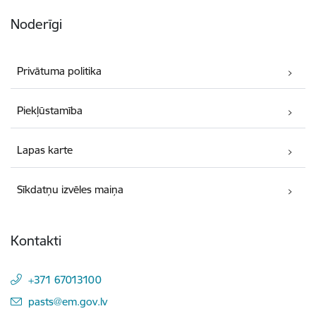
Noderīgi
Privātuma politika
Piekļūstamība
Lapas karte
Sīkdatņu izvēles maiņa
Kontakti
+371 67013100
E-pasts:
pasts@em.gov.lv