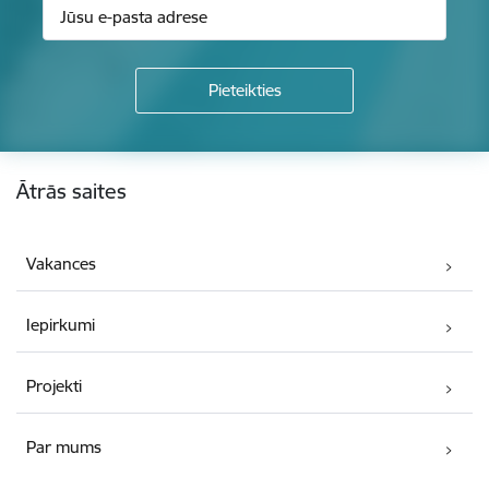
Kājene
Ātrās saites
Vakances
Iepirkumi
Projekti
Par mums