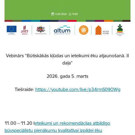
Vebinārs “Būtiskākās kļūdas un ieteikumi ēku atjaunošanā. II
daļa”
2026. gada 5. marts
Tiešraide:
https://youtube.com/live/p34rmS09OWg
11.00 – 11.20 I
eteikumi un rekomendācijas atbildīgo
būvspeciālistu pienākumu kvalitatīvai izpildei ēku