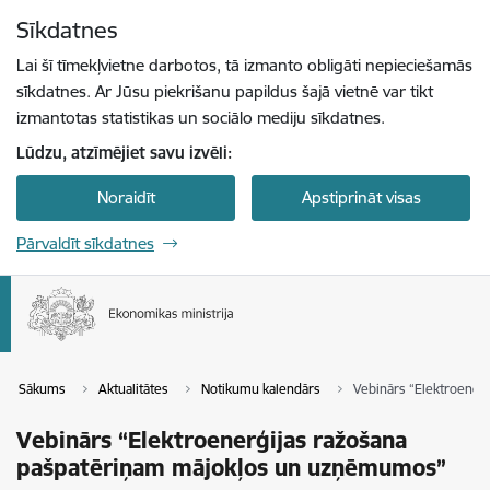
Pāriet uz lapas saturu
Sīkdatnes
Spied
lai meklētu
Enter
Lai šī tīmekļvietne darbotos, tā izmanto obligāti nepieciešamās
sīkdatnes. Ar Jūsu piekrišanu papildus šajā vietnē var tikt
izmantotas statistikas un sociālo mediju sīkdatnes.
Lūdzu, atzīmējiet savu izvēli:
Noraidīt
Apstiprināt visas
Pārvaldīt sīkdatnes
Sākums
Aktualitātes
Notikumu kalendārs
Vebinārs “Elektroener
Vebinārs “Elektroenerģijas ražošana
pašpatēriņam mājokļos un uzņēmumos”