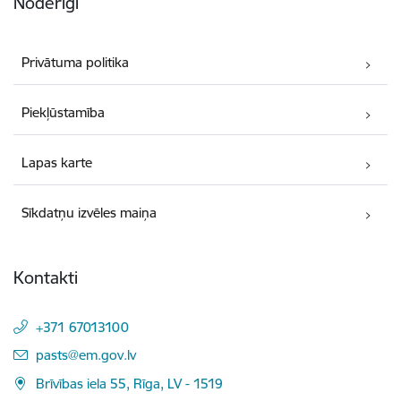
Noderīgi
Privātuma politika
Piekļūstamība
Lapas karte
Sīkdatņu izvēles maiņa
Kontakti
+371 67013100
E-pasts:
pasts@em.gov.lv
Brīvības iela 55, Rīga, LV - 1519