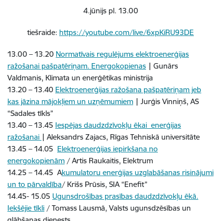
4.jūnijs pl. 13.00
tiešraide:
https://youtube.com/live/6xpKiRU93DE
13.00 – 13.20
Normatīvais regulējums elektroenerģijas
ražošanai pašpatēriņam. Energokopienas
| Gunārs
Valdmanis, Klimata un enerģētikas ministrija
13.20 – 13.40
Elektroenerģijas ražošana pašpatēriņam jeb
kas jāzina mājokļiem un uzņēmumiem
| Jurģis Vinniņš, AS
“Sadales tīkls”
13.40 – 13.45
Iespējas daudzdzīvokļu ēkai enerģijas
ražošanai
| Aleksandrs Zajacs, Rīgas Tehniskā universitāte
13.45 – 14.05
Elektroenerģijas iepirkšana no
energokopienām
/ Artis Raukaitis, Elektrum
14.25 – 14.45 A
kumulatoru enerģijas uzglabāšanas risinājumi
un to pārvaldība
/ Krišs Prūsis, SIA “Enefit”
14.45- 15.05
Ugunsdrošības prasības daudzdzīvokļu ēkā.
Iekšējie tīkli
/ Tomass Lausmā, Valsts ugunsdzēsības un
glābšanas dienests