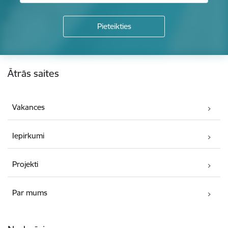
Kājene
Ātrās saites
Vakances
Iepirkumi
Projekti
Par mums