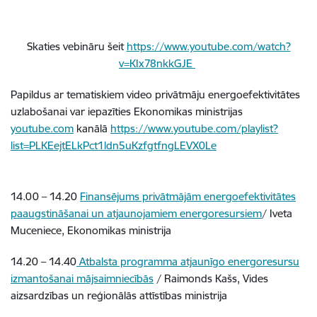
Skaties vebināru šeit
https://www.youtube.com/watch?
v=KIx78nkkGJE
Papildus ar tematiskiem video privātmāju energoefektivitātes
uzlabošanai var iepazīties Ekonomikas ministrijas
youtube.com
kanālā
https://www.youtube.com/playlist?
list=PLKEejtELkPct1ldn5uKzfgtfngLEVX0Le
14.00 – 14.20
Finansējums privātmājām energoefektivitātes
paaugstināšanai un atjaunojamiem energoresursiem
/ Iveta
Muceniece, Ekonomikas ministrija
14.20 – 14.40
Atbalsta programma atjaunīgo energoresursu
izmantošanai mājsaimniecībās
/ Raimonds Kašs, Vides
aizsardzības un reģionālās attīstības ministrija