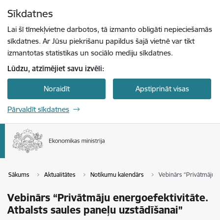
Pāriet uz lapas saturu
Sīkdatnes
Spied
lai meklētu
Enter
Lai šī tīmekļvietne darbotos, tā izmanto obligāti nepieciešamās
sīkdatnes. Ar Jūsu piekrišanu papildus šajā vietnē var tikt
izmantotas statistikas un sociālo mediju sīkdatnes.
Lūdzu, atzīmējiet savu izvēli:
Noraidīt
Apstiprināt visas
Pārvaldīt sīkdatnes
Sākums
Aktualitātes
Notikumu kalendārs
Vebinārs “Privātmāju e
Vebinārs “Privātmāju energoefektivitāte.
Atbalsts saules paneļu uzstādīšanai”