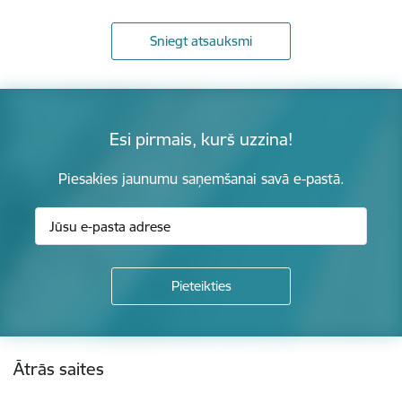
Sniegt atsauksmi
Esi pirmais, kurš uzzina!
Piesakies jaunumu saņemšanai savā e-pastā.
Kājene
Ātrās saites