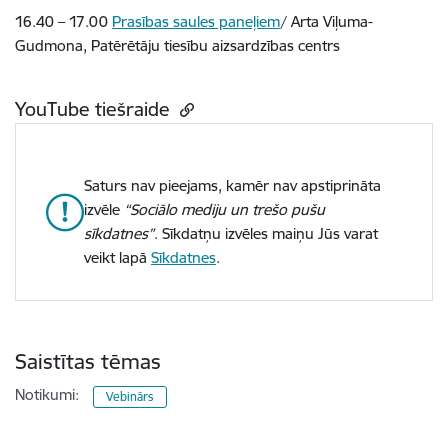
16.40 – 17.00
Prasības saules paneļiem
/ Arta Viļuma-
Gudmona, Patērētāju tiesību aizsardzības centrs
YouTube tiešraide
Saturs nav pieejams, kamēr nav apstiprināta
izvēle
“Sociālo mediju un trešo pušu
sīkdatnes”
. Sīkdatņu izvēles maiņu Jūs varat
veikt lapā
Sīkdatnes
.
Saistītas tēmas
Notikumi:
Vebinārs