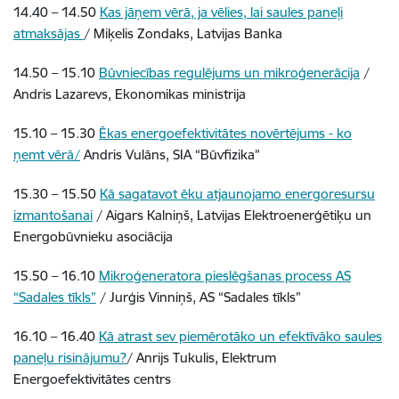
14.40 – 14.50
Kas jāņem vērā, ja vēlies, lai saules paneļi
atmaksājas
/ Miķelis Zondaks, Latvijas Banka
14.50 – 15.10
Būvniecības regulējums un mikroģenerācija
/
Andris Lazarevs, Ekonomikas ministrija
15.10 – 15.30
Ēkas energoefektivitātes novērtējums - ko
ņemt vērā/
Andris Vulāns, SIA “Būvfizika”
15.30 – 15.50
Kā sagatavot ēku atjaunojamo energoresursu
izmantošanai
/ Aigars Kalniņš, Latvijas Elektroenerģētiķu un
Energobūvnieku asociācija
15.50 – 16.10
Mikroģeneratora pieslēgšanas process AS
“Sadales tīkls”
/ Jurģis Vinniņš, AS “Sadales tīkls”
16.10 – 16.40
Kā atrast sev piemērotāko un efektīvāko saules
paneļu risinājumu?
/ Anrijs Tukulis, Elektrum
Energoefektivitātes centrs