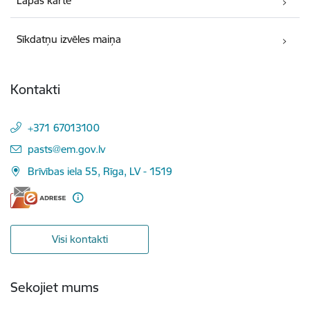
Lapas karte
Sīkdatņu izvēles maiņa
Kontakti
+371 67013100
E-pasts:
pasts@em.gov.lv
Brīvības iela 55, Rīga, LV - 1519
Visi kontakti
Sekojiet mums