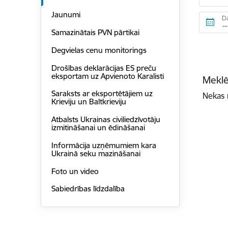
Jaunumi
D
Samazinātais PVN pārtikai
Degvielas cenu monitorings
Drošības deklarācijas ES preču
eksportam uz Apvienoto Karalisti
Meklē
Saraksts ar eksportētājiem uz
Nekas 
Krieviju un Baltkrieviju
Atbalsts Ukrainas civiliedzīvotāju
izmitināšanai un ēdināšanai
Informācija uzņēmumiem kara
Ukrainā seku mazināšanai
Foto un video
Sabiedrības līdzdalība