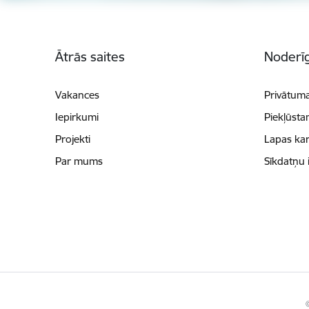
Kājene
Ātrās saites
Noderīg
Vakances
Privātuma
Iepirkumi
Piekļūsta
Projekti
Lapas kar
Par mums
Sīkdatņu 
©