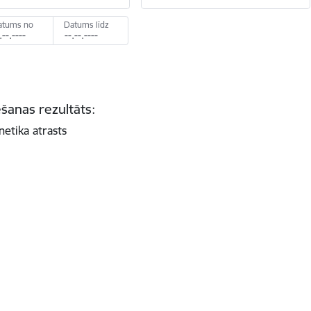
atums no
Datums līdz
šanas rezultāts:
netika atrasts