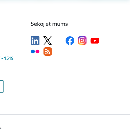
Sekojiet mums
V - 1519
s.