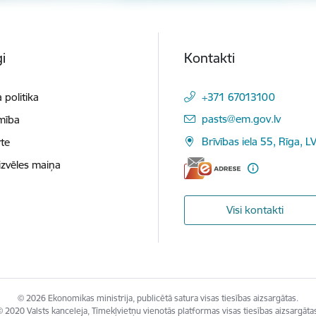
i
Kontakti
 politika
+371 67013100
E-pasts:
pasts@em.gov.lv
mība
Brīvības iela 55, Rīga, L
te
izvēles maiņa
Visi kontakti
© 2026 Ekonomikas ministrija, publicētā satura visas tiesības aizsargātas.
 2020 Valsts kanceleja, Tīmekļvietņu vienotās platformas visas tiesības aizsargāta