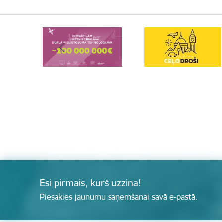
Esi pirmais, kurš uzzina!
Piesakies jaunumu saņemšanai savā e-pastā.