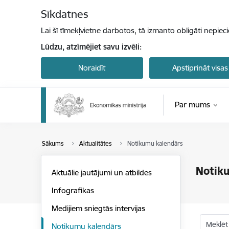
Pāriet uz lapas saturu
Sīkdatnes
Lai šī tīmekļvietne darbotos, tā izmanto obligāti nepiec
Lūdzu, atzīmējiet savu izvēli:
Noraidīt
Apstiprināt visas
Par mums
Sākums
Aktualitātes
Notikumu kalendārs
Notik
Aktuālie jautājumi un atbildes
Infografikas
Medijiem sniegtās intervijas
Meklēt
Notikumu kalendārs