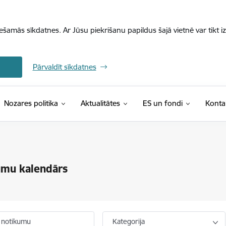
iešamās sīkdatnes. Ar Jūsu piekrišanu papildus šajā vietnē var tikt i
Pārvaldīt sīkdatnes
Nozares politika
Aktualitātes
ES un fondi
Konta
umu kalendārs
 notikumu
Kategorija