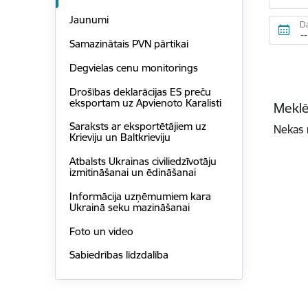
Jaunumi
D
Samazinātais PVN pārtikai
Degvielas cenu monitorings
Drošības deklarācijas ES preču
eksportam uz Apvienoto Karalisti
Meklē
Saraksts ar eksportētājiem uz
Nekas 
Krieviju un Baltkrieviju
Atbalsts Ukrainas civiliedzīvotāju
izmitināšanai un ēdināšanai
Informācija uzņēmumiem kara
Ukrainā seku mazināšanai
Foto un video
Sabiedrības līdzdalība