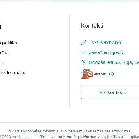
i
Kontakti
 politika
+371 67013100
E-pasts:
pasts@em.gov.lv
mība
Brīvības iela 55, Rīga, L
te
izvēles maiņa
Visi kontakti
© 2026 Ekonomikas ministrija, publicētā satura visas tiesības aizsargātas.
 2020 Valsts kanceleja, Tīmekļvietņu vienotās platformas visas tiesības aizsargāta