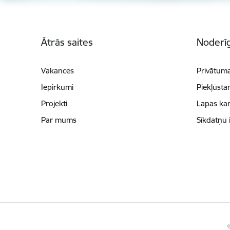
Kājene
Ātrās saites
Noderīg
Vakances
Privātuma
Iepirkumi
Piekļūsta
Projekti
Lapas kar
Par mums
Sīkdatņu 
©