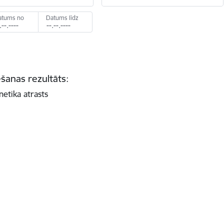
atums no
Datums līdz
šanas rezultāts:
netika atrasts