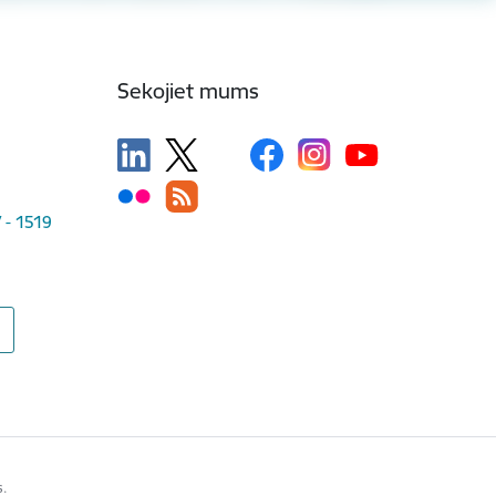
Sekojiet mums
V - 1519
s.