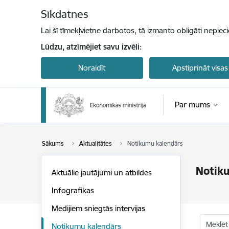
Pāriet uz lapas saturu
Sīkdatnes
Lai šī tīmekļvietne darbotos, tā izmanto obligāti nepiec
Lūdzu, atzīmējiet savu izvēli:
Noraidīt
Apstiprināt visas
Par mums
Sākums
Aktualitātes
Notikumu kalendārs
Notik
Aktuālie jautājumi un atbildes
Infografikas
Medijiem sniegtās intervijas
Meklēt
Notikumu kalendārs