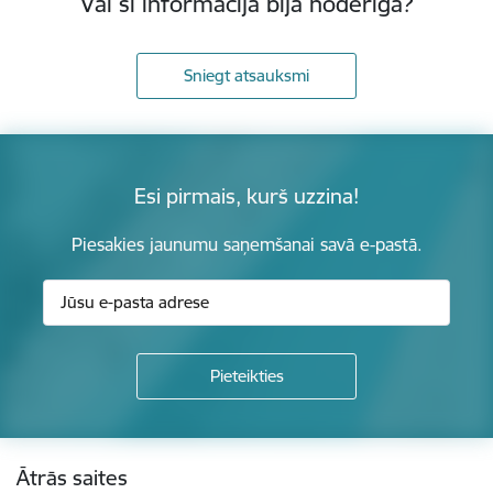
Vai šī informācija bija noderīga?
Sniegt atsauksmi
Esi pirmais, kurš uzzina!
Piesakies jaunumu saņemšanai savā e-pastā.
Kājene
Ātrās saites