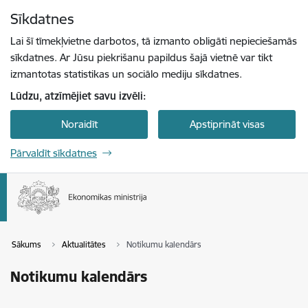
Pāriet uz lapas saturu
Sīkdatnes
Spied
lai meklētu
Enter
Lai šī tīmekļvietne darbotos, tā izmanto obligāti nepieciešamās
sīkdatnes. Ar Jūsu piekrišanu papildus šajā vietnē var tikt
izmantotas statistikas un sociālo mediju sīkdatnes.
Lūdzu, atzīmējiet savu izvēli:
Noraidīt
Apstiprināt visas
Pārvaldīt sīkdatnes
Sākums
Aktualitātes
Notikumu kalendārs
Notikumu kalendārs