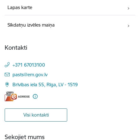
Lapas karte
Sīkdatņu izvēles maiņa
Kontakti
+371 67013100
E-pasts:
pasts@em.gov.lv
Brīvības iela 55, Rīga, LV - 1519
Visi kontakti
Sekojiet mums