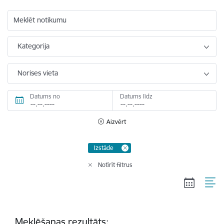
Meklēt notikumu
Kategorija
Norises vieta
Datums no
Datums līdz
Aizvērt
Izstāde
Notīrīt filtrus
Meklēšanas rezultāts: