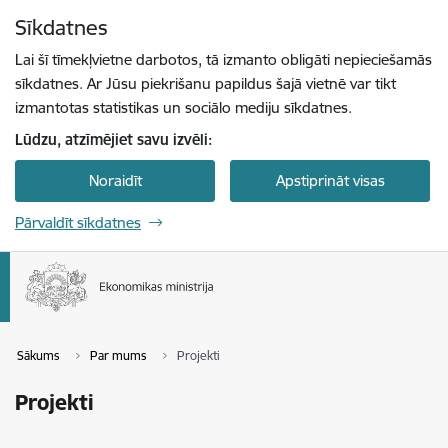
Pāriet uz lapas saturu
Sīkdatnes
Spied
lai meklētu
Enter
Lai šī tīmekļvietne darbotos, tā izmanto obligāti nepieciešamās
sīkdatnes. Ar Jūsu piekrišanu papildus šajā vietnē var tikt
izmantotas statistikas un sociālo mediju sīkdatnes.
Lūdzu, atzīmējiet savu izvēli:
Noraidīt
Apstiprināt visas
Pārvaldīt sīkdatnes
Sākums
Par mums
Projekti
Projekti