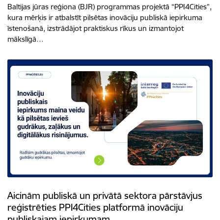
Baltijas jūras reģiona (BJR) programmas projektā “PPI4Cities”,
kura mērķis ir atbalstīt pilsētas inovāciju publiskā iepirkuma
īstenošanā, izstrādājot praktiskus rīkus un izmantojot
mākslīgā…
Aicinām publiskā un privātā sektora pārstāvjus
reģistrēties PPI4Cities platformā inovāciju
publiskajam iepirkumam