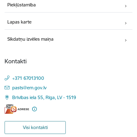
Piekļūstamība
Lapas karte
Sīkdatņu izvēles maiņa
Kontakti
+371 67013100
E-pasts:
pasts@em.gov.lv
Brīvības iela 55, Rīga, LV - 1519
Visi kontakti