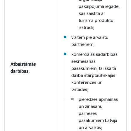
pakalpojuma iegādei,
kas saistīta ar
tūrisma produktu
izstrādi;
vizītēm pie ārvalstu
partneriem;
komerciālās sadarbības
sekmēšanas
Atbalstāmās
pasākumiem, tai skaitā
darbības:
dalība starptautiskajās
konferencēs un
izstādēs;
pieredzes apmaiņas
un zināšanu
pārneses
pasākumiem Latvijā
un ārvalstīs;