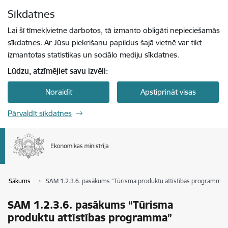
Pāriet uz lapas saturu
Sīkdatnes
Spied
lai meklētu
Enter
Lai šī tīmekļvietne darbotos, tā izmanto obligāti nepieciešamās
sīkdatnes. Ar Jūsu piekrišanu papildus šajā vietnē var tikt
izmantotas statistikas un sociālo mediju sīkdatnes.
Lūdzu, atzīmējiet savu izvēli:
Noraidīt
Apstiprināt visas
Pārvaldīt sīkdatnes
Sākums
SAM 1.2.3.6. pasākums “Tūrisma produktu attīstības programma”
SAM 1.2.3.6. pasākums “Tūrisma
produktu attīstības programma”