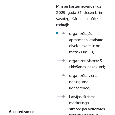
Pirmās kārtas ietvaros līdz
2029. gada 31. decembrim
sasniegti šādi nacionālie
rādītāji:
organizētajās
apmācībās iesaistīto
cilvēku skaits ir ne
mazāks kā 50;
organizēti vismaz 5
tīklošanās pasākumi;
organizēta viena
noslēguma
konference;
Latvijas tūrisma
mārketinga
stratēģijas aktivitātēs
Sasniedzamais