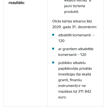
iekļauti vismaz 8
rezultāts:
jauni tūrisma
produkti.
Otrās kārtas ietvaros līdz
2029. gada 31. decembrim:
atbalstīti komersanti –
120
ar grantiem atbalstītie
komersanti – 120
publisko atbalstu
papildinošās privātās
investīcijas (tai skaitā
granti, finanšu
instrumenti) ir ne
mazākas kā 311 842
euro.