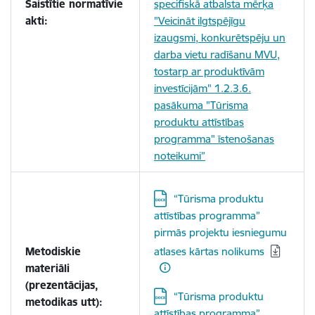
Saistītie normatīvie
specifiskā atbalsta mērķa
akti:
"Veicināt ilgtspējīgu
izaugsmi, konkurētspēju un
darba vietu radīšanu MVU,
tostarp ar produktīvām
investīcijām" 1.2.3.6.
pasākuma "Tūrisma
produktu attīstības
programma" īstenošanas
noteikumi”
Lejupielādēt:
“Tūrisma produktu
attīstības programma”
pirmās projektu iesniegumu
Metodiskie
atlases kārtas nolikums
materiāli
(prezentācijas,
Lejupielādēt:
“Tūrisma produktu
metodikas utt):
attīstības programma”