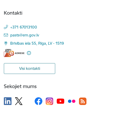
Kontakti
+371 67013100
E-pasts:
pasts@em.gov.lv
Brīvības iela 55, Rīga, LV - 1519
Visi kontakti
Sekojiet mums