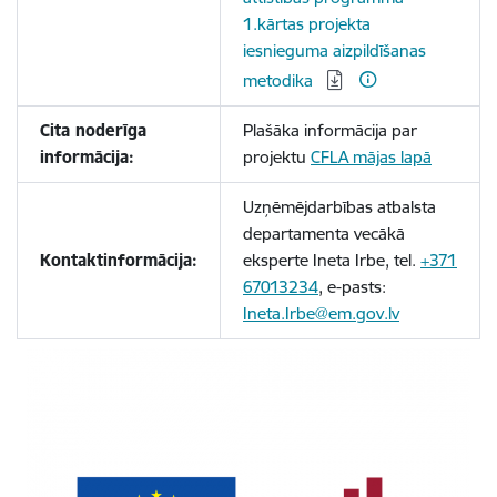
1.kārtas projekta
iesnieguma aizpildīšanas
metodika
Cita noderīga
Plašāka informācija par
informācija:
projektu
CFLA mājas lapā
Uzņēmējdarbības atbalsta
departamenta vecākā
Kontaktinformācija:
eksperte Ineta Irbe, tel.
+371
67013234
, e-pasts:
Ineta.Irbe@em.gov.lv