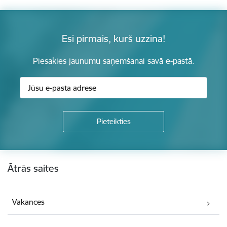
Esi pirmais, kurš uzzina!
Piesakies jaunumu saņemšanai savā e-pastā.
Kājene
Ātrās saites
Vakances