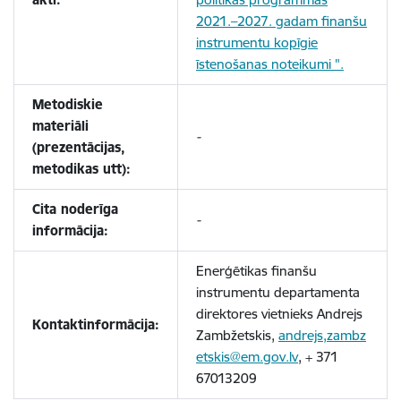
2021.–2027. gadam finanšu
instrumentu kopīgie
īstenošanas noteikumi ".
Metodiskie
materiāli
-
(prezentācijas,
metodikas utt):
Cita noderīga
-
informācija:
Enerģētikas finanšu
instrumentu departamenta
direktores vietnieks Andrejs
Kontaktinformācija:
Zambžetskis,
andrejs,zambz
etskis@em.gov.lv
, + 371
67013209