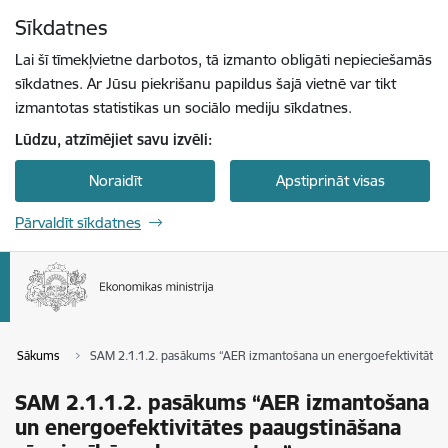
Pāriet uz lapas saturu
Sīkdatnes
Spied
lai meklētu
Enter
Lai šī tīmekļvietne darbotos, tā izmanto obligāti nepieciešamās
sīkdatnes. Ar Jūsu piekrišanu papildus šajā vietnē var tikt
izmantotas statistikas un sociālo mediju sīkdatnes.
Lūdzu, atzīmējiet savu izvēli:
Noraidīt
Apstiprināt visas
Pārvaldīt sīkdatnes
Sākums
SAM 2.1.1.2. pasākums “AER izmantošana un energoefektivitātes
SAM 2.1.1.2. pasākums “AER izmantošana
un energoefektivitātes paaugstināšana