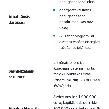
paaugstināšanai ēkās;
energoefektivitātes
paaugstināšanai
Atbalstāmās
pasākumos, kas nav
darbības:
ēkās;
AER tehnoloģijām, lai
aizstātu esošās enerģijas
ražošanas iekārtas.
primārais enerģijas
ikgadējais patēriņš (no tā:
Sasniedzamais
mājokļi, publiskās ēkas,
rezultāts:
uzņēmumi, citi) –23 860 144
kWh/gadā.
Aizdevums līdz 1 000 000
euro, kapitāla atlaide ir līdz
Atbalsta likme %:
300 000 euro, bet ne vairāk