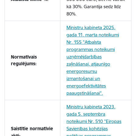
kā 30%. Garantija sedz līdz
80%.
Ministru kabineta 2025.
gada 11. marta noteikumi
Nr. 155 "Atbalsta
programmas noteikumi
uzņēmējdarbības
Normatīvais
regulējums:
zaļināšanai, atjaunīgo
energoresursu
izmantošanai un
energoefektivitātes
paaugstināšanai".
Ministru kabineta 2023.
gada 5. septembra
noteikumi Nr. 510 "Eiropas
Saistītie normatīvie
Savienības kohēzijas
akti:
politikas programmas