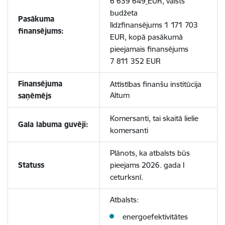
6 639 649
EUR, valsts
budžeta
Pasākuma
līdzfinansējums 1 171 703
finansējums:
EUR, kopā pasākumā
pieejamais finansējums
7 811 352
EUR
Finansējuma
Attīstības finanšu institūcija
Altum
saņēmējs
Komersanti
, tai skaitā lielie
Gala labuma guvēji:
komersanti
Plānots, ka atbalsts būs
Statuss
pieejams 2026. gada I
ceturksnī.
Atbalsts:
energoefektivitātes