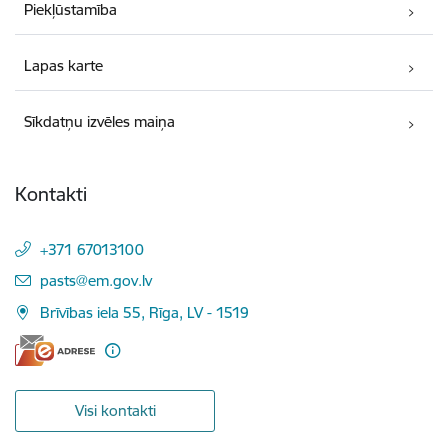
Piekļūstamība
Lapas karte
Sīkdatņu izvēles maiņa
Kontakti
+371 67013100
E-pasts:
pasts@em.gov.lv
Brīvības iela 55, Rīga, LV - 1519
Visi kontakti