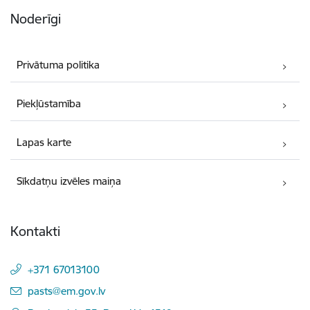
Noderīgi
Privātuma politika
Piekļūstamība
Lapas karte
Sīkdatņu izvēles maiņa
Kontakti
+371 67013100
E-pasts:
pasts@em.gov.lv