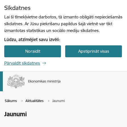
Pāriet uz lapas saturu
Sīkdatnes
Spied
lai meklētu
Enter
Lai šī tīmekļvietne darbotos, tā izmanto obligāti nepieciešamās
sīkdatnes. Ar Jūsu piekrišanu papildus šajā vietnē var tikt
izmantotas statistikas un sociālo mediju sīkdatnes.
Lūdzu, atzīmējiet savu izvēli:
Noraidīt
Apstiprināt visas
Pārvaldīt sīkdatnes
Sākums
Aktualitātes
Jaunumi
Jaunumi