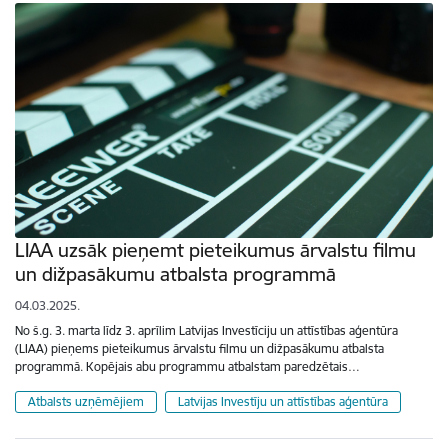
LIAA uzsāk pieņemt pieteikumus ārvalstu filmu
un dižpasākumu atbalsta programmā
04.03.2025.
No š.g. 3. marta līdz 3. aprīlim Latvijas Investīciju un attīstības aģentūra
(LIAA) pieņems pieteikumus ārvalstu filmu un dižpasākumu atbalsta
programmā. Kopējais abu programmu atbalstam paredzētais…
Atbalsts uzņēmējiem
Latvijas Investīju un attīstības aģentūra