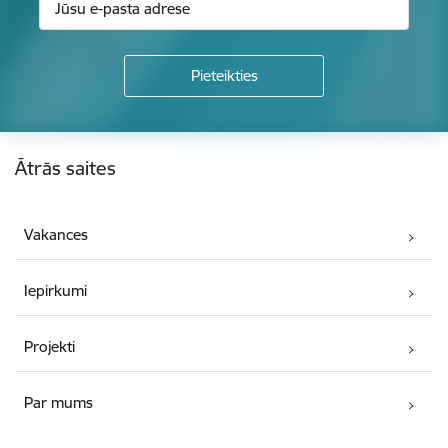
Kājene
Ātrās saites
Vakances
Iepirkumi
Projekti
Par mums