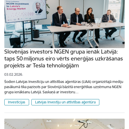
Slovēnijas investors NGEN grupa ienāk Latvijā:
taps 50 miljonus eiro vērts enerģijas uzkrāšanas
projekts ar Tesla tehnoloģijām
03.02.2026.
Šodien Latvijas Investīciju un attīstības aģentūras (LIAA) organizētajā mediju
pasākumā tika paziņots par Slovēnijā bāzētā enerģētikas uzņēmuma NGEN
grupa ienākšanu Latvijā. Saskaņā ar investoru…
Investīcijas
Latvijas Investīju un attīstības aģentūra