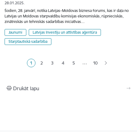
28.01.2025.
Šodien, 28. janvārī, notika Latvijas–Moldovas biznesa forums, kas ir daļa no
Latvijas un Moldovas starpvaldību komisijas ekonomiskās, rūpnieciskās,
zinātniskās un tehniskās sadarbības iniciatīvas…
Jaunumi
Latvijas Investīju un attīstības aģentūra
Starptautiskā sadarbība
Lapošana
…
1
2
3
4
5
10
Pašreizējā lapa
Lapa
Lapa
Lapa
Lapa
Drukāt lapu