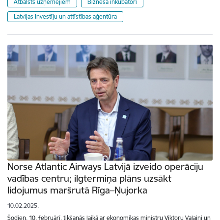
Atbalsts uzņēmējiem
Biznesa inkubatori
Latvijas Investīju un attīstības aģentūra
Norse Atlantic Airways Latvijā izveido operāciju
vadības centru; ilgtermiņa plāns uzsākt
lidojumus maršrutā Rīga–Ņujorka
10.02.2025.
Šodien, 10. februārī, tikšanās laikā ar ekonomikas ministru Viktoru Valaini un