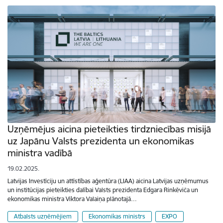
Uzņēmējus aicina pieteikties tirdzniecības misijā
uz Japānu Valsts prezidenta un ekonomikas
ministra vadībā
19.02.2025.
Latvijas Investīciju un attīstības aģentūra (LIAA) aicina Latvijas uzņēmumus
un institūcijas pieteikties dalībai Valsts prezidenta Edgara Rinkēviča un
ekonomikas ministra Viktora Valaiņa plānotajā…
Atbalsts uzņēmējiem
Ekonomikas ministrs
EXPO