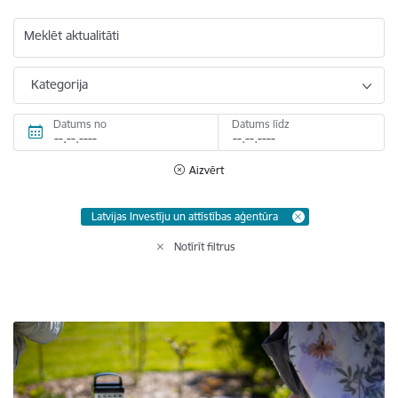
Meklēt aktualitāti
Kategorija
Datums no
Datums līdz
Aizvērt
Latvijas Investīju un attīstības aģentūra
Notīrīt filtrus