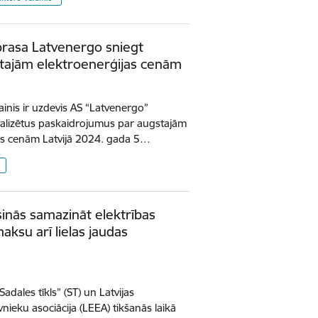
prasa Latvenergo sniegt
tajām elektroenerģijas cenām
inis ir uzdevis AS “Latvenergo”
talizētus paskaidrojumus par augstajām
jas cenām Latvijā 2024. gada 5…
sinās samazināt elektrības
ksu arī lielas jaudas
adales tīkls” (ST) un Latvijas
ieku asociācija (LEEA) tikšanās laikā