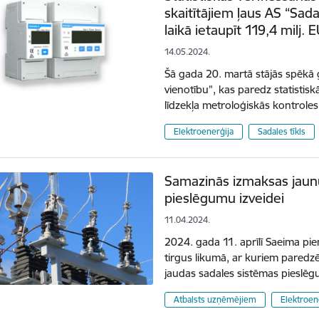
skaitītājiem ļaus AS “Sad
laikā ietaupīt 119,4 milj. 
14.05.2024.
Šā gada 20. martā stājās spēkā 
vienotību”, kas paredz statistis
līdzekļa metroloģiskās kontrole
Elektroenerģija
Sadales tīkls
Samazinās izmaksas jaunu
pieslēgumu izveidei
11.04.2024.
2024. gada 11. aprīlī Saeima pi
tirgus likumā, ar kuriem paredz
jaudas sadales sistēmas pieslēg
Atbalsts uzņēmējiem
Elektroen