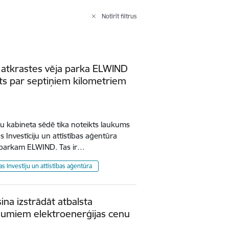
Notīrīt filtrus
as atkrastes vēja parka ELWIND
ts par septiņiem kilometriem
u kabineta sēdē tika noteikts laukums
s Investīciju un attīstības aģentūra
ja parkam ELWIND. Tas ir…
jas Investīju un attīstības aģentūra
ina izstrādāt atbalsta
umiem elektroenerģijas cenu