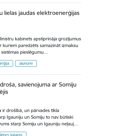
 lielas jaudas elektroenerģijas
nistru kabinets apstiprināja grozījumus
 ar kuriem paredzēts samazināt izmaksu
es sistēmas pieslēgumu…
erģija
Jaunumi
 droša, savienojuma ar Somiju
ējis
ir drošībā, un pārvades tīkla
p Igauniju un Somiju to nav būtiski
āvums starp Somiju un Igauniju neļauj…
iktors Valainis