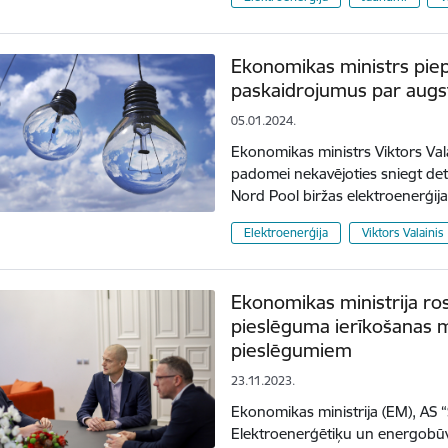
Ekonomikas ministrs pie
paskaidrojumus par augs
05.01.2024.
Ekonomikas ministrs Viktors Vala
padomei nekavējoties sniegt de
Nord Pool biržas elektroenerģi
Elektroenerģija
Viktors Valainis
Ekonomikas ministrija ro
pieslēguma ierīkošanas ma
pieslēgumiem
23.11.2023.
Ekonomikas ministrija (EM), AS “S
Elektroenerģētiķu un energobūvn