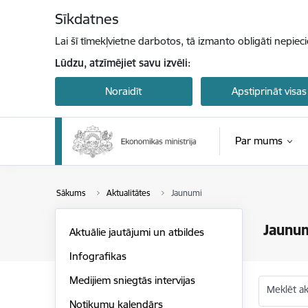
Pāriet uz lapas saturu
Sīkdatnes
Lai šī tīmekļvietne darbotos, tā izmanto obligāti nepiec
Lūdzu, atzīmējiet savu izvēli:
Noraidīt
Apstiprināt visas
Par mums
Sākums
Aktualitātes
Jaunumi
Jaunu
Aktuālie jautājumi un atbildes
Infografikas
Medijiem sniegtās intervijas
Meklēt akt
Notikumu kalendārs