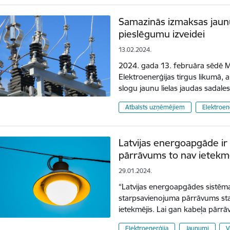
Samazinās izmaksas jaunu
pieslēgumu izveidei
13.02.2024.
2024. gada 13. februāra sēdē Mi
Elektroenerģijas tirgus likumā,
slogu jaunu lielas jaudas sadal
Atbalsts uzņēmējiem
Elektroen
Latvijas energoapgāde ir
pārrāvums to nav ietekm
29.01.2024.
“Latvijas energoapgādes sistēma 
starpsavienojuma pārrāvums star
ietekmējis. Lai gan kabeļa pārr
Elektroenerģija
Jaunumi
V