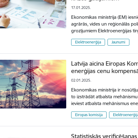
17.01.2025.
Ekonomikas ministrija (EM) iesn
agrārās, vides un reģionālās poli
grozījumiem Elektroenerģijas ti
Elektroenerģija
Jaunumi
Latvija aicina Eiropas Ko
enerģijas cenu kompensāc
02.01.2025.
Ekonomikas ministrija ir nosūtīju
to izstrādāt atbalsta mehānismu ti
ieviest atbalsta mehānismus en
Eiropas komisija
Elektroenerģij
Statistiskās verificēšana