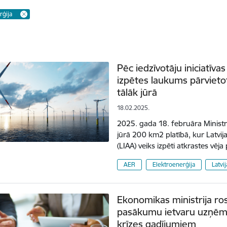
rģija
Pēc iedzīvotāju iniciatīv
izpētes laukums pārvieto
tālāk jūrā
18.02.2025.
2025. gada 18. februāra Ministr
jūrā 200 km2 platībā, kur Latvija
(LIAA) veiks izpēti atkrastes vē
AER
Elektroenerģija
Latvi
Ekonomikas ministrija ros
pasākumu ietvaru uzņēm
krīzes gadījumiem