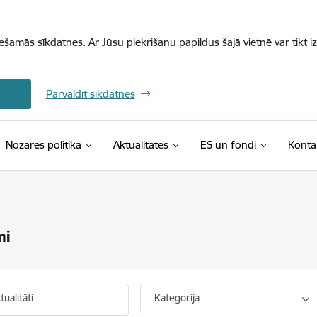
iešamās sīkdatnes. Ar Jūsu piekrišanu papildus šajā vietnē var tikt i
Pārvaldīt sīkdatnes
Nozares politika
Aktualitātes
ES un fondi
Konta
mi
ualitāti
Kategorija