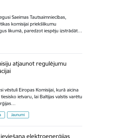
iegusi Saeimas Tautsaimniecības,
tikas komisijai priekšlikumu
rgus likumā, paredzot iespēju izstrādāt…
misiju atjaunot regulējumu
ijai
si vēstuli Eiropas Komisijai, kurā aicina
esisko ietvaru, lai Baltijas valstis varētu
erģijas…
a
Jaunumi
s ieviešana elektroenerģijas