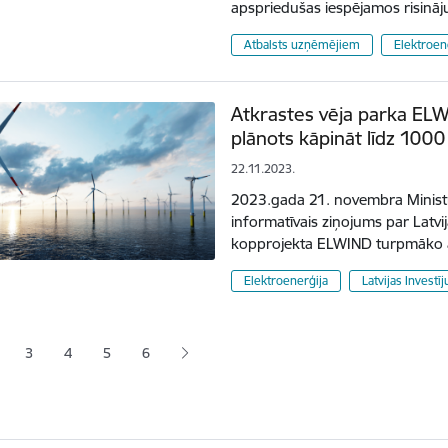
apspriedušas iespējamos risin
Atbalsts uzņēmējiem
Elektroen
Atkrastes vēja parka ELWI
plānots kāpināt līdz 10
22.11.2023.
2023.gada 21. novembra Ministru
informatīvais ziņojums par Latvij
kopprojekta ELWIND turpmāko at
Elektroenerģija
Latvijas Investī
ana
3
4
5
6
jā lapa
pa
Lapa
Lapa
Lapa