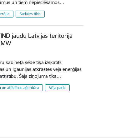
ājumus un tiem nepieciešamos…
erģija
Sadales tīkls
ND jaudu Latvijas teritorijā
00 MW
 kabineta sēdē tika izskatīts
as un Igaunijas atkrastes vēja enerģijas
tīstību. Šajā ziņojumā tika…
ju un attīstības aģentūra
Vēja parki