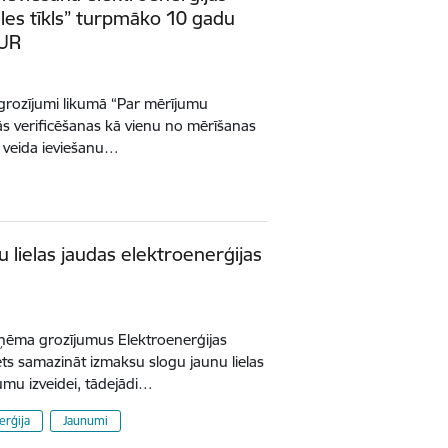
ales tīkls” turpmāko 10 gadu
EUR
grozījumi likumā “Par mērījumu
kās verificēšanas kā vienu no mērīšanas
s veida ieviešanu…
 lielas jaudas elektroenerģijas
eņēma grozījumus Elektroenerģijas
ēts samazināt izmaksu slogu jaunu lielas
umu izveidei, tādejādi…
erģija
Jaunumi