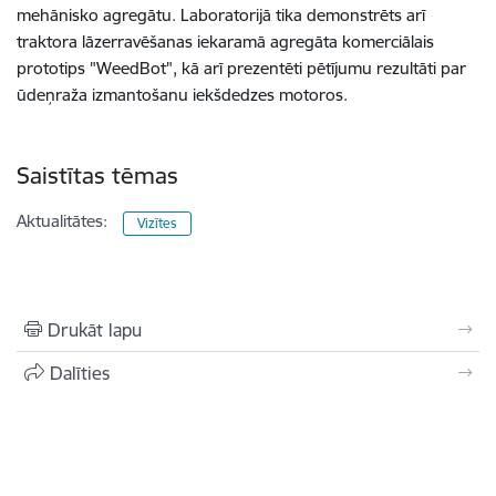
mehānisko agregātu. Laboratorijā tika demonstrēts arī
traktora lāzerravēšanas iekaramā agregāta komerciālais
prototips "WeedBot", kā arī prezentēti pētījumu rezultāti par
ūdeņraža izmantošanu iekšdedzes motoros.
Saistītas tēmas
Aktualitātes:
Vizītes
Drukāt lapu
Dalīties