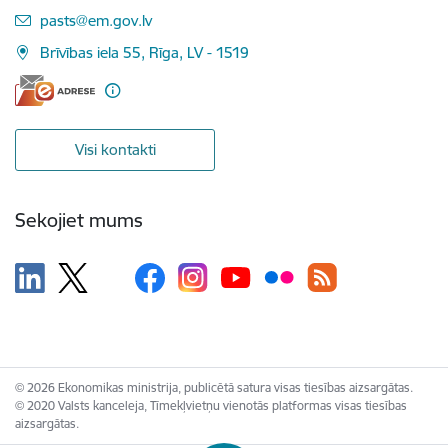
E-pasts:
pasts@em.gov.lv
Brīvības iela 55, Rīga, LV - 1519
Visi kontakti
Sekojiet mums
© 2026 Ekonomikas ministrija, publicētā satura visas tiesības aizsargātas.
© 2020 Valsts kanceleja, Tīmekļvietņu vienotās platformas visas tiesības
aizsargātas.