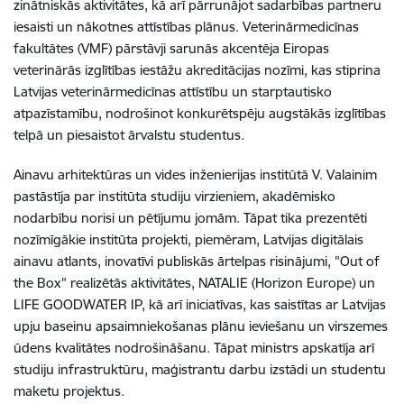
zinātniskās aktivitātes, kā arī pārrunājot sadarbības partneru
iesaisti un nākotnes attīstības plānus. Veterinārmedicīnas
fakultātes (VMF) pārstāvji sarunās akcentēja Eiropas
veterinārās izglītības iestāžu akreditācijas nozīmi, kas stiprina
Latvijas veterinārmedicīnas attīstību un starptautisko
atpazīstamību, nodrošinot konkurētspēju augstākās izglītības
telpā un piesaistot ārvalstu studentus.
Ainavu arhitektūras un vides inženierijas institūtā V. Valainim
pastāstīja par institūta studiju virzieniem, akadēmisko
nodarbību norisi un pētījumu jomām. Tāpat tika prezentēti
nozīmīgākie institūta projekti, piemēram, Latvijas digitālais
ainavu atlants, inovatīvi publiskās ārtelpas risinājumi, "Out of
the Box" realizētās aktivitātes, NATALIE (Horizon Europe) un
LIFE GOODWATER IP, kā arī iniciatīvas, kas saistītas ar Latvijas
upju baseinu apsaimniekošanas plānu ieviešanu un virszemes
ūdens kvalitātes nodrošināšanu. Tāpat ministrs apskatīja arī
studiju infrastruktūru, maģistrantu darbu izstādi un studentu
maketu projektus.