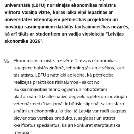
universitātē (LBTU) norisinājās ekonomikas ministra
Viktora Valaiņa vizīte, kuras laikā viņš iepazinās ar
universitātes īstenotajiem pētniecības projektiem un
inovāciju sasniegumiem dažādās tautsaimniecības nozarēs,
kā arī tikās ar studentiem un vadīja vieslekciju "Latvijas
ekonomika 2026".
Ekonomikas ministrs uzsvēra: "Latvijas ekonomikas
izaugsme balstās zinātnē, tehnoloģijās un cilvēkos, kuri
tās attīsta. LBTU zinātnieki apliecina, kā pētniecība
realizējas praktiskos risinājumos - sākot no
lauksaimniecības tehnoloģijām un robotizētām
platformām līdz alternatīvo degvielu izpētei un inovācijām
veterinārmedicīnas jomā. Ir būtiski stiprināt saikni starp
zinātni un ekonomiku, jo tikai tā Latvija var radīt augstas
pievienotās vērtības produktus, saglabāt un attīstīt
kvalificētus speciālistus, kā arī konkurēt starptautiskā
mērogā."