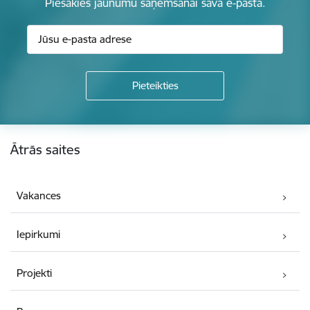
Piesakies jaunumu saņemšanai savā e-pastā.
Kājene
Ātrās saites
Vakances
Iepirkumi
Projekti