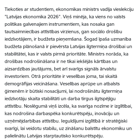
Tiekoties ar studentiem, ekonomikas ministrs vadīja vieslekciju
"Latvijas ekonomika 2026". Viņš minēja, ka viens no valsts
politikas galvenajiem instrumentiem, kas nosaka gan
tautsaimniecības attīstības virzienus, gan sociālo drošību
iedzīvotājiem, ir budžeta pieņemšana. Šogad īpaša uzmanība
budžeta plānošanā ir pievērsta Latvijas ilgtermiņa drošībai un
stabilitātei, kas ir valsts pirmā prioritāte. Ministrs norāda, ka
drošības nodrošināšana ir ne tikai iekšējās kārtības un
aizsardzības jautājums, bet arī svarīgs signāls ārvalstu
investoriem. Otrā prioritāte ir veselības joma, tai skaitā
demogrāfijas veicināšana. Veselības aprūpe un atbalsts
ģimenēm ir būtiski nosacījumi, lai nodrošinātu ilgtermiņa
iedzīvotāju skaita stabilitāti un darba tirgus ilgtspējīgu
attīstību. Noslēgumā viņš izcēla, ka svarīga nozīme ir izglītībai,
kas nodrošina darbaspēka konkurētspēju, inovāciju un
uzņēmējdarbības attīstību. Ieguldījumi izglītībā ir stratēģiski
svarīgi, lai veidotu stabilu, uz zināšanu balstītu ekonomiku un
palielinātu Latvijas starptautisko konkurētspēju.