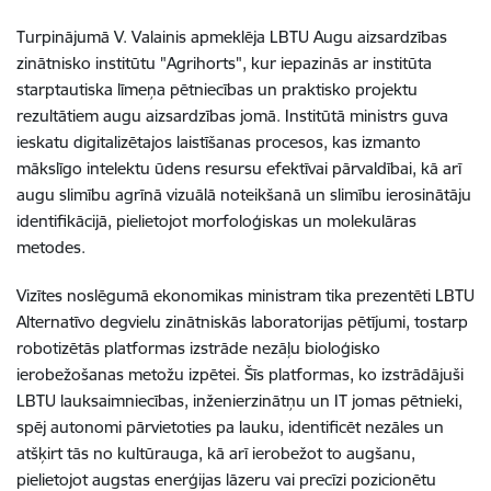
Turpinājumā V. Valainis apmeklēja LBTU Augu aizsardzības
zinātnisko institūtu "Agrihorts", kur iepazinās ar institūta
starptautiska līmeņa pētniecības un praktisko projektu
rezultātiem augu aizsardzības jomā. Institūtā ministrs guva
ieskatu digitalizētajos laistīšanas procesos, kas izmanto
mākslīgo intelektu ūdens resursu efektīvai pārvaldībai, kā arī
augu slimību agrīnā vizuālā noteikšanā un slimību ierosinātāju
identifikācijā, pielietojot morfoloģiskas un molekulāras
metodes.
Vizītes noslēgumā ekonomikas ministram tika prezentēti LBTU
Alternatīvo degvielu zinātniskās laboratorijas pētījumi, tostarp
robotizētās platformas izstrāde nezāļu bioloģisko
ierobežošanas metožu izpētei. Šīs platformas, ko izstrādājuši
LBTU lauksaimniecības, inženierzinātņu un IT jomas pētnieki,
spēj autonomi pārvietoties pa lauku, identificēt nezāles un
atšķirt tās no kultūrauga, kā arī ierobežot to augšanu,
pielietojot augstas enerģijas lāzeru vai precīzi pozicionētu