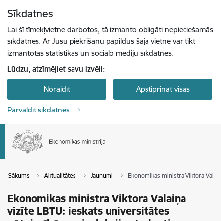
Pāriet uz lapas saturu
Sīkdatnes
Spied
lai meklētu
Enter
Lai šī tīmekļvietne darbotos, tā izmanto obligāti nepieciešamās
sīkdatnes. Ar Jūsu piekrišanu papildus šajā vietnē var tikt
izmantotas statistikas un sociālo mediju sīkdatnes.
Lūdzu, atzīmējiet savu izvēli:
Noraidīt
Apstiprināt visas
Pārvaldīt sīkdatnes
Sākums
Aktualitātes
Jaunumi
Ekonomikas ministra Viktora Valaiņ
Ekonomikas ministra Viktora Valaiņa
vizīte LBTU: ieskats universitātes