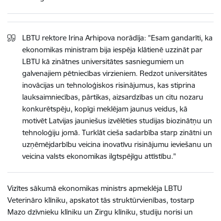
LBTU rektore Irina Arhipova norādīja: "Esam gandarīti, ka
ekonomikas ministram bija iespēja klātienē uzzināt par
LBTU kā zinātnes universitātes sasniegumiem un
galvenajiem pētniecības virzieniem. Redzot universitātes
inovācijas un tehnoloģiskos risinājumus, kas stiprina
lauksaimniecības, pārtikas, aizsardzības un citu nozaru
konkurētspēju, kopīgi meklējam jaunus veidus, kā
motivēt Latvijas jauniešus izvēlēties studijas biozinātņu un
tehnoloģiju jomā. Turklāt cieša sadarbība starp zinātni un
uzņēmējdarbību veicina inovatīvu risinājumu ieviešanu un
veicina valsts ekonomikas ilgtspējīgu attīstību."
Vizītes sākumā ekonomikas ministrs apmeklēja LBTU
Veterināro klīniku, apskatot tās struktūrvienības, tostarp
Mazo dzīvnieku klīniku un Zirgu klīniku, studiju norisi un