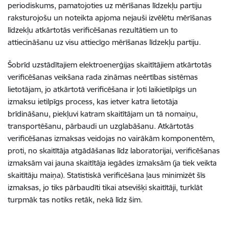
periodiskums, pamatojoties uz mērīšanas līdzekļu partiju
raksturojošu un noteikta apjoma nejauši izvēlētu mērīšanas
līdzekļu atkārtotās verificēšanas rezultātiem un to
attiecināšanu uz visu attiecīgo mērīšanas līdzekļu partiju.
Šobrīd uzstādītajiem elektroenerģijas skaitītājiem atkārtotās
verificēšanas veikšana rada zināmas neērtības sistēmas
lietotājam, jo atkārtotā verificēšana ir ļoti laikietilpīgs un
izmaksu ietilpīgs process, kas ietver katra lietotāja
brīdināšanu, piekļuvi katram skaitītājam un tā nomaiņu,
transportēšanu, pārbaudi un uzglabāšanu. Atkārtotās
verificēšanas izmaksas veidojas no vairākām komponentēm,
proti, no skaitītāja atgādāšanas līdz laboratorijai, verificēšanas
izmaksām vai jauna skaitītāja iegādes izmaksām (ja tiek veikta
skaitītāju maiņa). Statistiskā verificēšana ļaus minimizēt šīs
izmaksas, jo tiks pārbaudīti tikai atsevišķi skaitītāji, turklāt
turpmāk tas notiks retāk, nekā līdz šim.