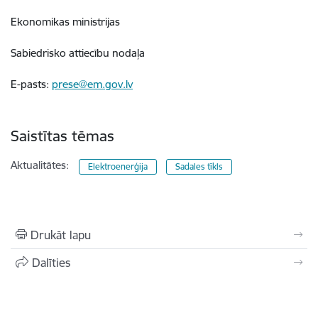
Ekonomikas ministrijas
Sabiedrisko attiecību nodaļa
E-pasts:
prese@em.gov.lv
Saistītas tēmas
Aktualitātes:
Elektroenerģija
Sadales tīkls
Drukāt lapu
Dalīties