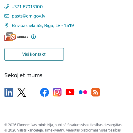
+371 67013100
E-pasts:
pasts@em.gov.lv
Brīvības iela 55, Rīga, LV - 1519
Visi kontakti
Sekojiet mums
© 2026 Ekonomikas ministrija, publicētā satura visas tiesības aizsargātas.
© 2020 Valsts kanceleja, Tīmekļvietņu vienotās platformas visas tiesības