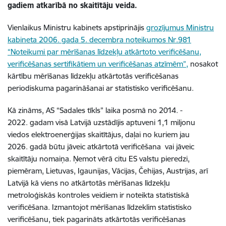
gadiem atkarībā no skaitītāju veida.
Vienlaikus Ministru kabinets apstiprinājis
grozījumus Ministru
kabineta 2006. gada 5. decembra noteikumos Nr.981
“Noteikumi par mērīšanas līdzekļu atkārtoto verificēšanu,
verificēšanas sertifikātiem un verificēšanas atzīmēm”,
nosakot
kārtību mērīšanas līdzekļu atkārtotās verificēšanas
periodiskuma pagarināšanai ar statistisko verificēšanu.
Kā zināms, AS “Sadales tīkls” laika posmā no 2014. -
2022. gadam visā Latvijā uzstādījis aptuveni 1,1 miljonu
viedos elektroenerģijas skaitītājus, daļai no kuriem jau
2026. gadā būtu jāveic atkārtotā verificēšana vai jāveic
skaitītāju nomaiņa. Ņemot vērā citu ES valstu pieredzi,
piemēram, Lietuvas, Igaunijas, Vācijas, Čehijas, Austrijas, arī
Latvijā kā viens no atkārtotās mērīšanas līdzekļu
metroloģiskās kontroles veidiem ir noteikta statistiskā
verificēšana. Izmantojot mērīšanas līdzeklim statistisko
verificēšanu, tiek pagarināts atkārtotās verificēšanas