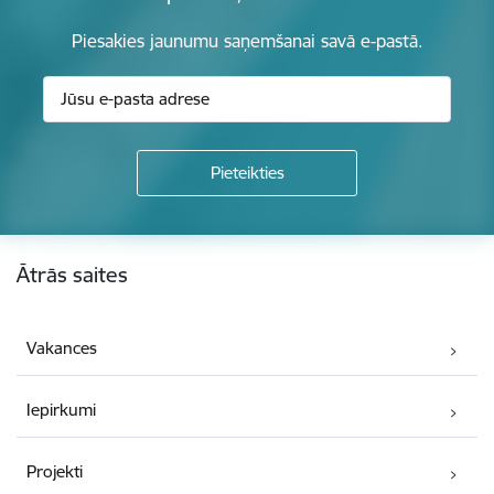
Piesakies jaunumu saņemšanai savā e-pastā.
Kājene
Ātrās saites
Vakances
Iepirkumi
Projekti