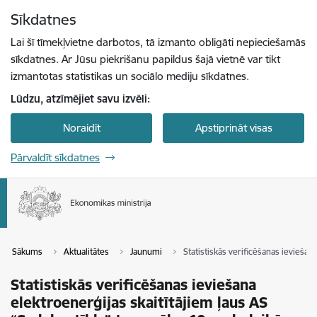
Pāriet uz lapas saturu
Sīkdatnes
Spied
lai meklētu
Enter
Lai šī tīmekļvietne darbotos, tā izmanto obligāti nepieciešamās
sīkdatnes. Ar Jūsu piekrišanu papildus šajā vietnē var tikt
izmantotas statistikas un sociālo mediju sīkdatnes.
Lūdzu, atzīmējiet savu izvēli:
Noraidīt
Apstiprināt visas
Pārvaldīt sīkdatnes
Sākums
Aktualitātes
Jaunumi
Statistiskās verificēšanas ieviešan
Statistiskās verificēšanas ieviešana
elektroenerģijas skaitītājiem ļaus AS