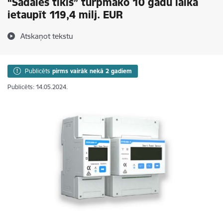
“Sadales tīkls” turpmāko 10 gadu laikā
ietaupīt 119,4 milj. EUR
Atskaņot tekstu
Publicēts
pirms vairāk nekā 2 gadiem
Publicēts: 14.05.2024.