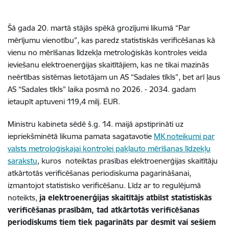
Šā gada 20. martā stājās spēkā grozījumi likumā “Par
mērījumu vienotību”, kas paredz statistiskās verificēšanas kā
vienu no mērīšanas līdzekļa metroloģiskās kontroles veida
ieviešanu elektroenerģijas skaitītājiem, kas ne tikai mazinās
neērtības sistēmas lietotājam un AS “Sadales tīkls”, bet arī ļaus
AS “Sadales tīkls” laika posmā no 2026. - 2034. gadam
ietaupīt aptuveni 119,4 milj. EUR.
Ministru kabineta sēdē š.g. 14. maijā apstiprināti uz
iepriekšminētā likuma pamata sagatavotie
MK n
oteikumi par
valsts metroloģiskajai kontrolei pakļauto mērīšanas līdzekļu
sarakstu
, kuros
noteiktas prasības elektroenerģijas skaitītāju
atkārtotās verificēšanas periodiskuma pagarināšanai,
izmantojot statistisko verificēšanu. Līdz ar to regulējumā
noteikts,
ja elektroenerģijas skaitītājs atbilst statistiskās
verificēšanas prasībām, tad atkārtotās verificēšanas
periodiskums tiem tiek pagarināts par desmit vai sešiem