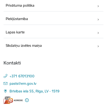
Privātuma politika
Piekļūstamība
Lapas karte
Sīkdatņu izvēles maiņa
Kontakti
+371 67013100
E-pasts:
pasts@em.gov.lv
Brīvības iela 55, Rīga, LV - 1519