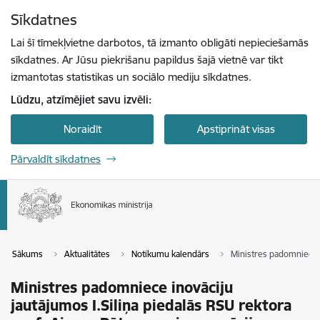
Pāriet uz lapas saturu
Sīkdatnes
Spied
lai meklētu
Enter
Lai šī tīmekļvietne darbotos, tā izmanto obligāti nepieciešamās
sīkdatnes. Ar Jūsu piekrišanu papildus šajā vietnē var tikt
izmantotas statistikas un sociālo mediju sīkdatnes.
Lūdzu, atzīmējiet savu izvēli:
Noraidīt
Apstiprināt visas
Pārvaldīt sīkdatnes
Sākums
Aktualitātes
Notikumu kalendārs
Ministres padomniece i
Ministres padomniece inovāciju
jautājumos I.Siliņa piedalās RSU rektora