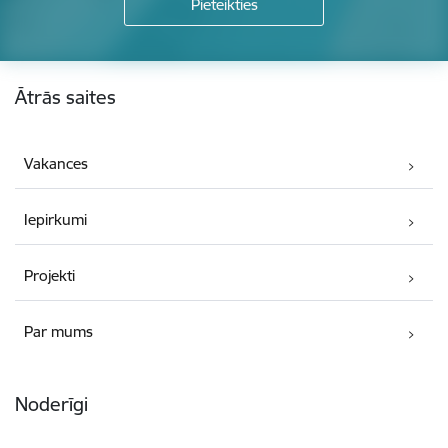
Kājene
Ātrās saites
Vakances
Iepirkumi
Projekti
Par mums
Noderīgi