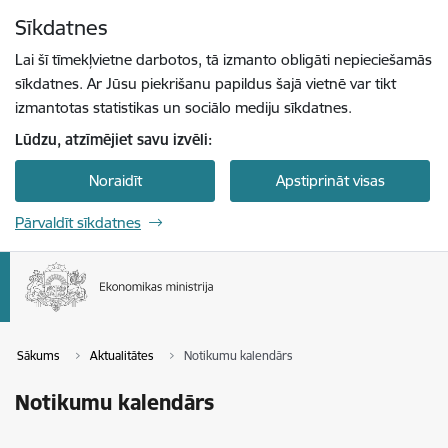
Pāriet uz lapas saturu
Sīkdatnes
Spied
lai meklētu
Enter
Lai šī tīmekļvietne darbotos, tā izmanto obligāti nepieciešamās
sīkdatnes. Ar Jūsu piekrišanu papildus šajā vietnē var tikt
izmantotas statistikas un sociālo mediju sīkdatnes.
Lūdzu, atzīmējiet savu izvēli:
Noraidīt
Apstiprināt visas
Pārvaldīt sīkdatnes
Sākums
Aktualitātes
Notikumu kalendārs
Notikumu kalendārs