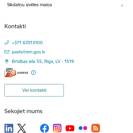
Sīkdatņu izvēles maiņa
Kontakti
+371 67013100
E-pasts:
pasts@em.gov.lv
Brīvības iela 55, Rīga, LV - 1519
Visi kontakti
Sekojiet mums