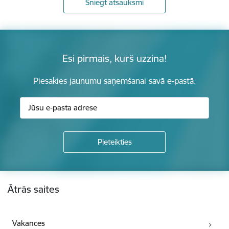
Sniegt atsauksmi
Esi pirmais, kurš uzzina!
Piesakies jaunumu saņemšanai savā e-pastā.
Kājene
Ātrās saites
Vakances