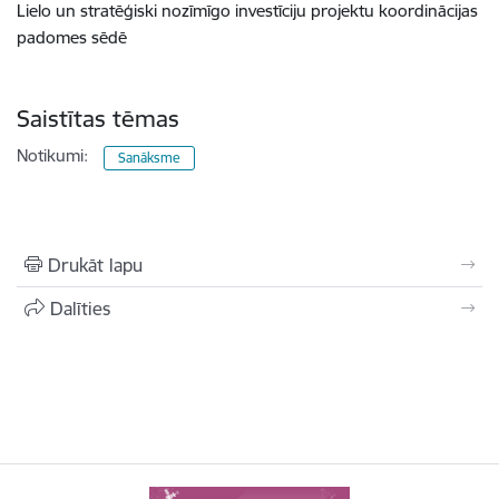
Lielo un stratēģiski nozīmīgo investīciju projektu koordinācijas
padome
s sēdē
Saistītas tēmas
Notikumi:
Sanāksme
Drukāt lapu
Dalīties