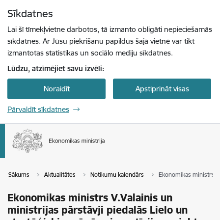
Pāriet uz lapas saturu
Sīkdatnes
Spied
lai meklētu
Enter
Lai šī tīmekļvietne darbotos, tā izmanto obligāti nepieciešamās
sīkdatnes. Ar Jūsu piekrišanu papildus šajā vietnē var tikt
izmantotas statistikas un sociālo mediju sīkdatnes.
Lūdzu, atzīmējiet savu izvēli:
Noraidīt
Apstiprināt visas
Pārvaldīt sīkdatnes
Sākums
Aktualitātes
Notikumu kalendārs
Ekonomikas ministrs V.V
Ekonomikas ministrs V.Valainis un
ministrijas pārstāvji piedalās Lielo un