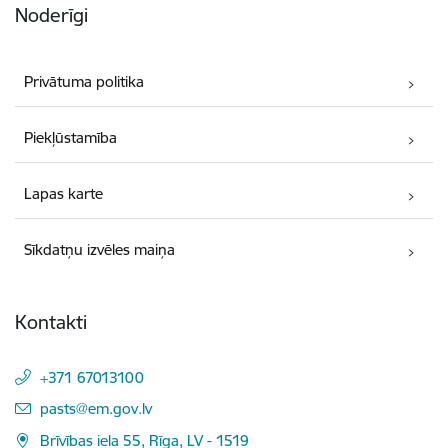
Noderīgi
Privātuma politika
Piekļūstamība
Lapas karte
Sīkdatņu izvēles maiņa
Kontakti
+371 67013100
E-pasts:
pasts@em.gov.lv
Brīvības iela 55, Rīga, LV - 1519