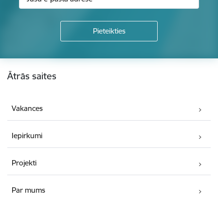
Kājene
Ātrās saites
Vakances
Iepirkumi
Projekti
Par mums