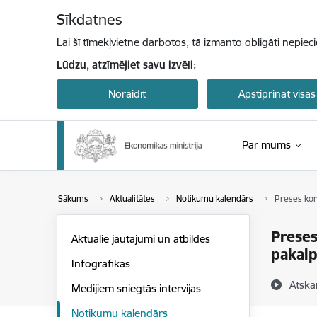
Pāriet uz lapas saturu
Sīkdatnes
Lai šī tīmekļvietne darbotos, tā izmanto obligāti nepiec
Lūdzu, atzīmējiet savu izvēli:
Noraidīt
Apstiprināt visas
Par mums
Sākums
Aktualitātes
Notikumu kalendārs
Preses kon
Preses
Aktuālie jautājumi un atbildes
pakal
Infografikas
Atska
Medijiem sniegtās intervijas
Notikumu kalendārs