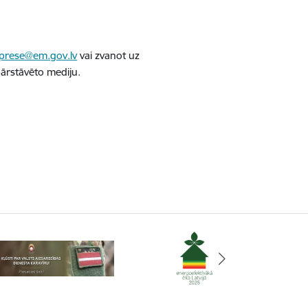
prese@em.gov.lv
vai zvanot uz
ārstāvēto mediju.