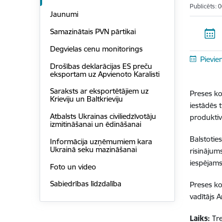
Publicēts: 
Jaunumi
Samazinātais PVN pārtikai
Degvielas cenu monitorings
Pievie
Drošības deklarācijas ES preču
eksportam uz Apvienoto Karalisti
Saraksts ar eksportētājiem uz
Preses ko
Krieviju un Baltkrieviju
iestādēs 
Atbalsts Ukrainas civiliedzīvotāju
produktivi
izmitināšanai un ēdināšanai
Balstotie
Informācija uzņēmumiem kara
Ukrainā seku mazināšanai
risinājum
iespējams
Foto un video
Sabiedrības līdzdalība
Preses ko
vadītājs 
Laiks:
Tre