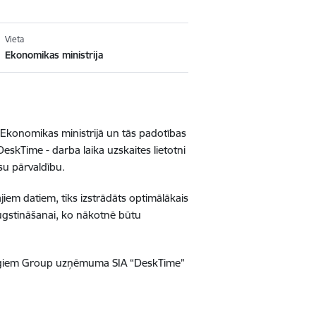
Vieta
Ekonomikas ministrija
 Ekonomikas ministrijā un tās padotības
eskTime - darba laika uzskaites lietotni
rsu pārvaldību.
iem datiem, tiks izstrādāts optimālākais
augstināšanai, ko nākotnē būtu
raugiem Group uzņēmuma SIA “DeskTime”