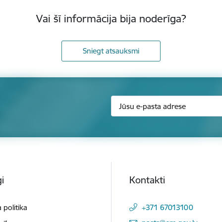
Vai šī informācija bija noderīga?
Sniegt atsauksmi
i
Kontakti
 politika
+371 67013100
E-pasts: