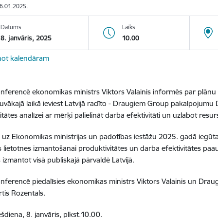
06.01.2025.
Datums
Laiks
8. janvāris, 2025
10.00
not kalendāram
nferencē ekonomikas ministrs Viktors Valainis informēs par plānu
tuvākajā laikā ieviest Latvijā radīto - Draugiem Group pakalpojumu D
tātes analīzei ar mērķi palielināt darba efektivitāti un uzlabot resu
s uz Ekonomikas ministrijas un padotības iestāžu 2025. gadā iegūtaj
s lietotnes izmantošanai produktivitātes un darba efektivitātes pa
 izmantot visā publiskajā pārvaldē Latvijā.
nferencē piedalīsies ekonomikas ministrs Viktors Valainis un D
Artis Rozentāls.
šdiena, 8. janvāris, plkst.10.00.