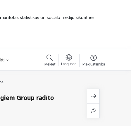
zmantotas statistikas un sociālo mediju sīkdatnes.
kti
Language
Meklēt
Piekļūstamība
me
ugiem Group radīto