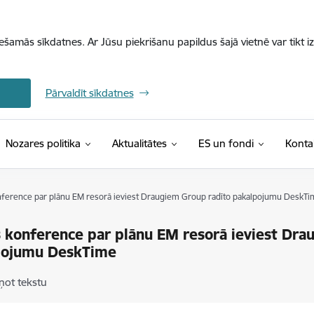
iešamās sīkdatnes. Ar Jūsu piekrišanu papildus šajā vietnē var tikt i
Pārvaldīt sīkdatnes
Nozares politika
Aktualitātes
ES un fondi
Konta
ference par plānu EM resorā ieviest Draugiem Group radīto pakalpojumu DeskTi
 konference par plānu EM resorā ieviest Dra
pojumu DeskTime
ņot tekstu