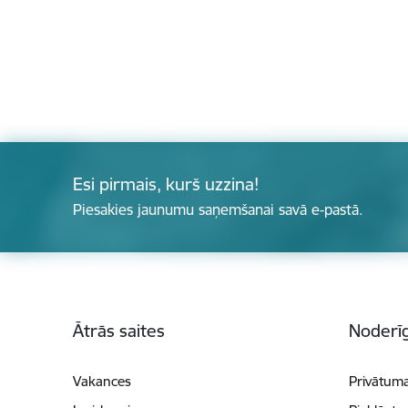
Esi pirmais, kurš uzzina!
Piesakies jaunumu saņemšanai savā e-pastā.
Kājene
Ātrās saites
Noderīg
Vakances
Privātuma