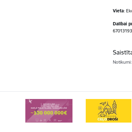
Vieta
: Ek
Dalībai 
67013193 
Saistī
Notikumi: