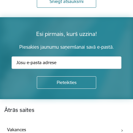
Sniegt atsauksmi
Esi pirmais, kurš uzzina!
Piesakies jaunumu saņemšanai savā e-pastā.
Kājene
Ātrās saites
Vakances