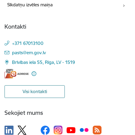
Sīkdatņu izvēles maiņa
Kontakti
+371 67013100
E-pasts:
pasts@em.gov.lv
Brīvības iela 55, Rīga, LV - 1519
Visi kontakti
Sekojiet mums