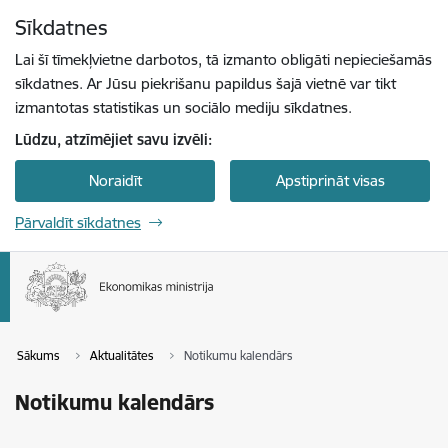
Pāriet uz lapas saturu
Sīkdatnes
Spied
lai meklētu
Enter
Lai šī tīmekļvietne darbotos, tā izmanto obligāti nepieciešamās
sīkdatnes. Ar Jūsu piekrišanu papildus šajā vietnē var tikt
izmantotas statistikas un sociālo mediju sīkdatnes.
Lūdzu, atzīmējiet savu izvēli:
Noraidīt
Apstiprināt visas
Pārvaldīt sīkdatnes
Sākums
Aktualitātes
Notikumu kalendārs
Notikumu kalendārs