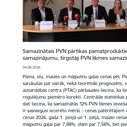
Samazinātais PVN pārtikas pamatproduktiem
samazinājumu, tirgotāji PVN likmes samazi
04.08.2026.
Piena, olu, maizes un mājputnu gaļas cenas pēc P
sarukušas pat vairāk, nekā teorētiski prognozēts, s
aizsardzības centra (PTAC) pārbaudes liecina, ka lie
regulējumu piemēro korekti. Centrālās statistikas
dati liecina, ka samazinātās 12% PVN likmes ievie
ir sasniegusi iecerēto mērķi – cenas patērētājiem i
cenas 2026. gada 1. jūnijā un 1. jūlijā, maizei cen
mājputnu gaļai par 7,88%, olām par 7,56%, bet p