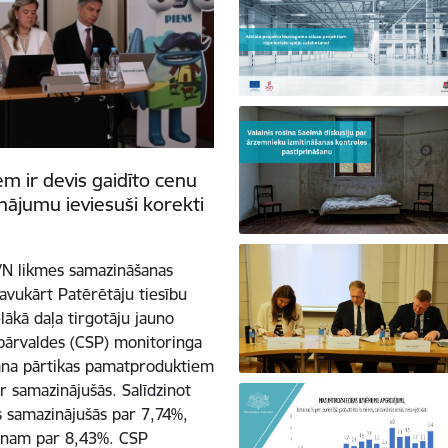
 ir devis gaidīto cenu
nājumu ieviesuši korekti
VN likmes samazināšanas
avukārt Patērētāju tiesību
lākā daļa tirgotāju jauno
 pārvaldes (CSP) monitoringa
šana pārtikas pamatproduktiem
r samazinājušās. Salīdzinot
as samazinājušās par 7,74%,
ienam par 8,43%. CSP