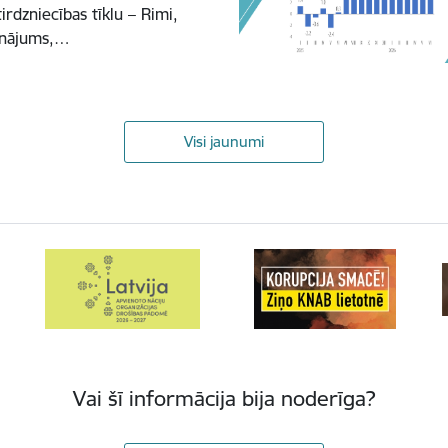
irdzniecības tīklu – Rimi,
zinājums,…
Visi jaunumi
Vai šī informācija bija noderīga?