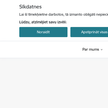
Pāriet uz lapas saturu
Sīkdatnes
Lai šī tīmekļvietne darbotos, tā izmanto obligāti nepiec
Lūdzu, atzīmējiet savu izvēli:
Noraidīt
Apstiprināt visas
Par mums
Ekonomikas ministrija