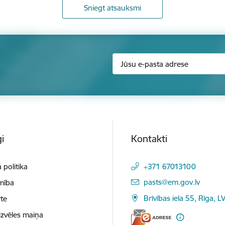
Sniegt atsauksmi
i
Kontakti
 politika
+371 67013100
E-pasts:
pasts@em.gov.lv
mība
Brīvības iela 55, Rīga, L
te
izvēles maiņa