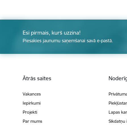
Esi pirmais, kurš uzzina!
Piesakies jaunumu saņemšanai savā e-pastā.
Kājene
Ātrās saites
Noderīg
Vakances
Privātuma
Iepirkumi
Piekļūsta
Projekti
Lapas kar
Par mums
Sīkdatņu 