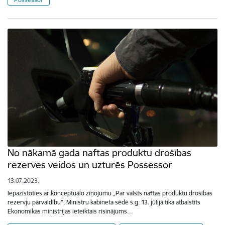
No nākamā gada naftas produktu drošības
rezerves veidos un uzturēs Possessor
13.07.2023.
Iepazīstoties ar konceptuālo ziņojumu „Par valsts naftas produktu drošības
rezervju pārvaldību", Ministru kabineta sēdē š.g. 13. jūlijā tika atbalstīts
Ekonomikas ministrijas ieteiktais risinājums…