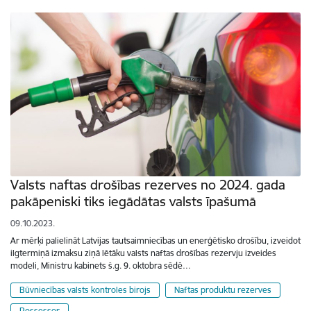
Valsts naftas drošības rezerves no 2024. gada
pakāpeniski tiks iegādātas valsts īpašumā
09.10.2023.
Ar mērķi palielināt Latvijas tautsaimniecības un enerģētisko drošību, izveidot
ilgtermiņā izmaksu ziņā lētāku valsts naftas drošības rezervju izveides
modeli, Ministru kabinets š.g. 9. oktobra sēdē…
Būvniecības valsts kontroles birojs
Naftas produktu rezerves
Possessor