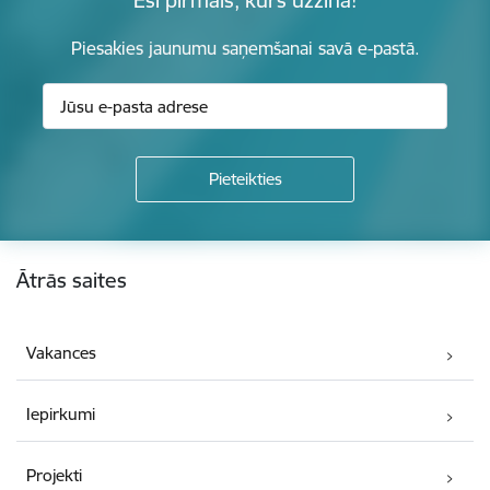
Piesakies jaunumu saņemšanai savā e-pastā.
Kājene
Ātrās saites
Vakances
Iepirkumi
Projekti