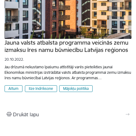
Jauna valsts atbalsta programma veicinās zemu
izmaksu īres namu būvniecību Latvijas reģionos
20.10.2022.
Jau drīzumā nekustamo īpašumu attīstītāji varēs pieteikties jaunai
Ekonomikas ministrijas izstrādātai valsts atbalsta programmai zemu izmaksu
īres namu būvniecībai Latvijas reģionos. Ar programmas…
Altum
Ilze Indriksone
Mājokļu politika
Drukāt lapu