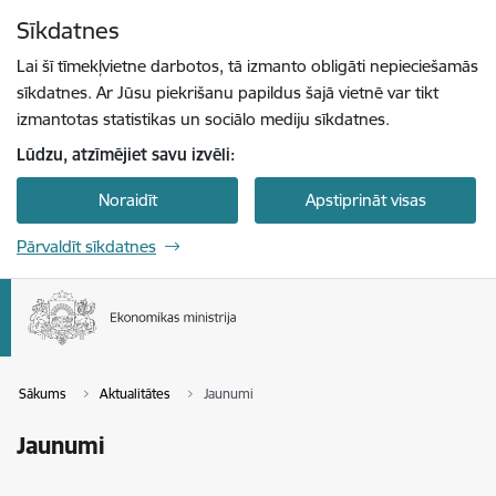
Pāriet uz lapas saturu
Sīkdatnes
Spied
lai meklētu
Enter
Lai šī tīmekļvietne darbotos, tā izmanto obligāti nepieciešamās
sīkdatnes. Ar Jūsu piekrišanu papildus šajā vietnē var tikt
izmantotas statistikas un sociālo mediju sīkdatnes.
Lūdzu, atzīmējiet savu izvēli:
Noraidīt
Apstiprināt visas
Pārvaldīt sīkdatnes
Sākums
Aktualitātes
Jaunumi
Jaunumi