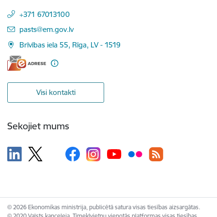
+371 67013100
E-pasts:
pasts@em.gov.lv
Brīvības iela 55, Rīga, LV - 1519
Visi kontakti
Sekojiet mums
© 2026 Ekonomikas ministrija, publicētā satura visas tiesības aizsargātas.
© 2020 Valsts kanceleja, Tīmekļvietņu vienotās platformas visas tiesības