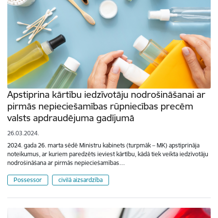
Apstiprina kārtību iedzīvotāju nodrošināšanai ar
pirmās nepieciešamības rūpniecības precēm
valsts apdraudējuma gadījumā
26.03.2024.
2024. gada 26. marta sēdē Ministru kabinets (turpmāk – MK) apstiprināja
noteikumus, ar kuriem paredzēts ieviest kārtību, kādā tiek veikta iedzīvotāju
nodrošināšana ar pirmās nepieciešamības…
Possessor
civilā aizsardzība