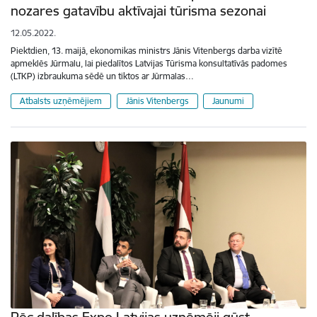
nozares gatavību aktīvajai tūrisma sezonai
12.05.2022.
Piektdien, 13. maijā, ekonomikas ministrs Jānis Vitenbergs darba vizītē
apmeklēs Jūrmalu, lai piedalītos Latvijas Tūrisma konsultatīvās padomes
(LTKP) izbraukuma sēdē un tiktos ar Jūrmalas…
Atbalsts uzņēmējiem
Jānis Vitenbergs
Jaunumi
Pēc dalības Expo Latvijas uzņēmēji gūst