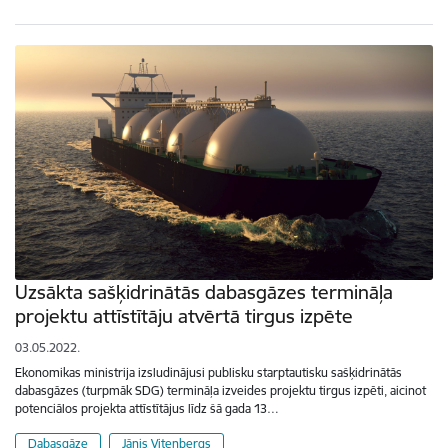
Uzsākta sašķidrinātās dabasgāzes termināļa
projektu attīstītāju atvērtā tirgus izpēte
03.05.2022.
Ekonomikas ministrija izsludinājusi publisku starptautisku sašķidrinātās
dabasgāzes (turpmāk SDG) termināļa izveides projektu tirgus izpēti, aicinot
potenciālos projekta attīstītājus līdz šā gada 13…
Dabasgāze
Jānis Vitenbergs