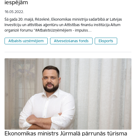
iespējām
16.05.2022.
Šā gada 20. maijā, Rēzeknē, Ekonomikas ministrija sadarbībā ar Latvijas
Investīciju un attīstības aģentūru un Attīstības finanšu institūcija Altum
organizē forumu “#AtbalstsUzņēmējiem - impulss…
Atbalsts uzņēmējiem
Atveseļošanas fonds
Eksports
Ekonomikas ministrs Jūrmalā pārrunās tūrisma