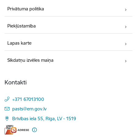
Privātuma politika
Piekļūstamība
Lapas karte
Sīkdatņu izvēles maiņa
Kontakti
+371 67013100
E-pasts:
pasts@em.gov.lv
Brīvības iela 55, Rīga, LV - 1519