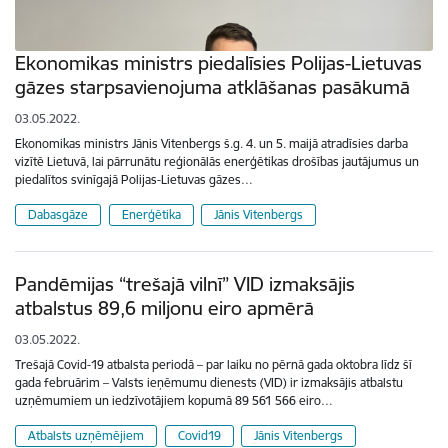
Ekonomikas ministrs piedalīsies Polijas-Lietuvas
gāzes starpsavienojuma atklāšanas pasākumā
03.05.2022.
Ekonomikas ministrs Jānis Vitenbergs š.g. 4. un 5. maijā atradīsies darba
vizītē Lietuvā, lai pārrunātu reģionālās enerģētikas drošības jautājumus un
piedalītos svinīgajā Polijas-Lietuvas gāzes…
Dabasgāze
Enerģētika
Jānis Vitenbergs
Pandēmijas “trešajā vilnī” VID izmaksājis
atbalstus 89,6 miljonu eiro apmērā
03.05.2022.
Trešajā Covid-19 atbalsta periodā – par laiku no pērnā gada oktobra līdz šī
gada februārim – Valsts ieņēmumu dienests (VID) ir izmaksājis atbalstu
uzņēmumiem un iedzīvotājiem kopumā 89 561 566 eiro…
Atbalsts uzņēmējiem
Covid19
Jānis Vitenbergs