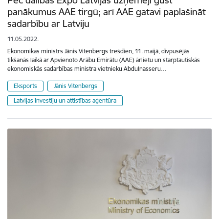
panākumus AAE tirgū; arī AAE gatavi paplašināt
sadarbību ar Latviju
11.05.2022.
Ekonomikas ministrs Jānis Vitenbergs trešdien, 11. maijā, divpusējās
tikšanās laikā ar Apvienoto Arābu Emirātu (AAE) ārlietu un starptautiskās
ekonomiskās sadarbības ministra vietnieku Abdulnasseru…
Eksports
Jānis Vitenbergs
Latvijas Investīju un attīstības aģentūra