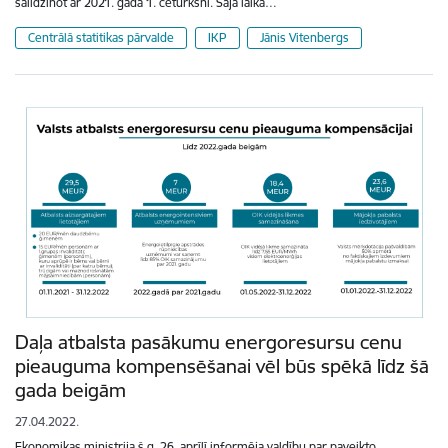
salīdzinot ar 2021. gada 1. ceturksni. Šajā laika…
Centrālā statitikas pārvalde
IKP
Jānis Vitenbergs
Daļa atbalsta pasākumu energoresursu cenu
pieauguma kompensēšanai vēl būs spēkā līdz šā
gada beigām
27.04.2022.
Ekonomikas ministrija š.g. 26. aprīlī informēja valdību par paveikto