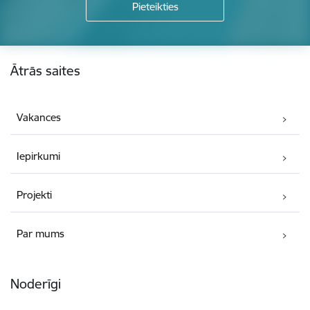
Kājene
Ātrās saites
Vakances
Iepirkumi
Projekti
Par mums
Noderīgi