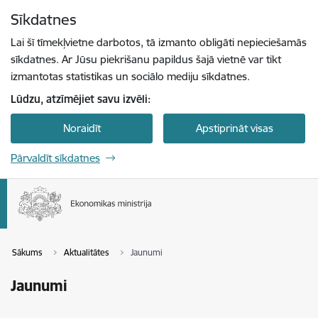
Pāriet uz lapas saturu
Sīkdatnes
Spied
lai meklētu
Enter
Lai šī tīmekļvietne darbotos, tā izmanto obligāti nepieciešamās
sīkdatnes. Ar Jūsu piekrišanu papildus šajā vietnē var tikt
izmantotas statistikas un sociālo mediju sīkdatnes.
Lūdzu, atzīmējiet savu izvēli:
Noraidīt
Apstiprināt visas
Pārvaldīt sīkdatnes
Sākums
Aktualitātes
Jaunumi
Jaunumi