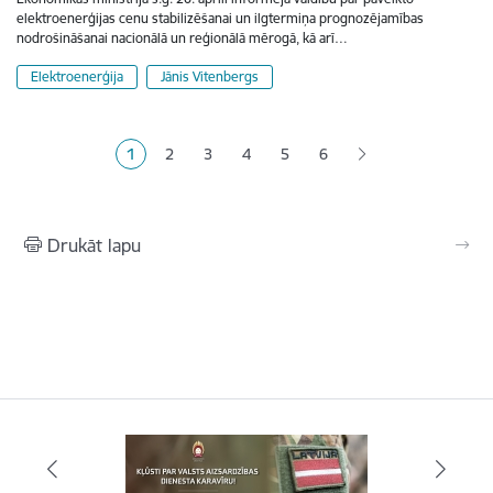
elektroenerģijas cenu stabilizēšanai un ilgtermiņa prognozējamības
nodrošināšanai nacionālā un reģionālā mērogā, kā arī…
Elektroenerģija
Jānis Vitenbergs
Lapošana
1
2
3
4
5
6
Pašreizējā lapa
Lapa
Lapa
Lapa
Lapa
Drukāt lapu