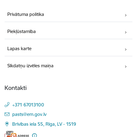
Privātuma politika
Piekļūstamība
Lapas karte
Sīkdatņu izvēles maiņa
Kontakti
+371 67013100
E-pasts:
pasts@em.gov.lv
Brīvības iela 55, Rīga, LV - 1519