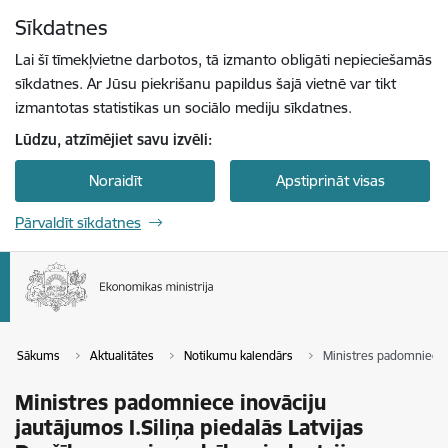
Pāriet uz lapas saturu
Sīkdatnes
Spied
lai meklētu
Enter
Lai šī tīmekļvietne darbotos, tā izmanto obligāti nepieciešamās
sīkdatnes. Ar Jūsu piekrišanu papildus šajā vietnē var tikt
izmantotas statistikas un sociālo mediju sīkdatnes.
Lūdzu, atzīmējiet savu izvēli:
Noraidīt
Apstiprināt visas
Pārvaldīt sīkdatnes
Sākums
Aktualitātes
Notikumu kalendārs
Ministres padomniece i
Ministres padomniece inovāciju
jautājumos I.Siliņa piedalās Latvijas