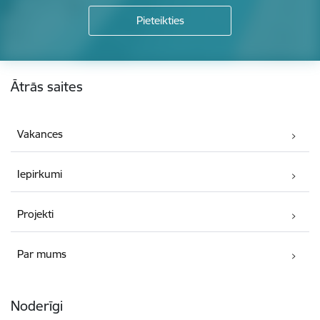
Kājene
Ātrās saites
Vakances
Iepirkumi
Projekti
Par mums
Noderīgi