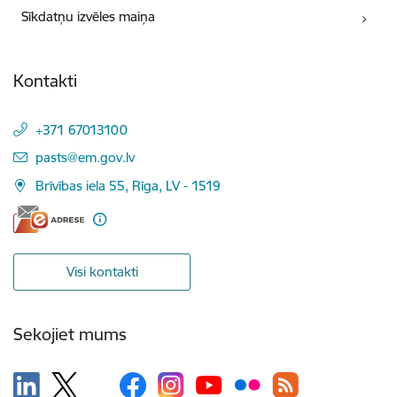
Sīkdatņu izvēles maiņa
Kontakti
+371 67013100
E-pasts:
pasts@em.gov.lv
Brīvības iela 55, Rīga, LV - 1519
Visi kontakti
Sekojiet mums