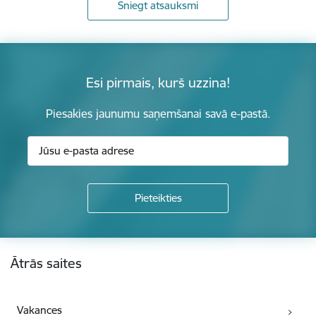
Sniegt atsauksmi
Esi pirmais, kurš uzzina!
Piesakies jaunumu saņemšanai savā e-pastā.
Kājene
Ātrās saites
Vakances