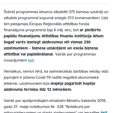
Šobrīd programmas ietvaros atbalstīti 375 biznesa uzsācēji un
atbalsts programmā kopumā sniegts 513 komersantiem. Līdz
šim pieejamais Eiropas Reģionālās attīstības fonda
finansējums programmā bija 6 milj. eiro, bet
ar piešķirto
papildu finansējumu Attīstības finanšu institūcija
Altum
šogad varēs izsniegt aizdevumus vēl vismaz 230
uzņēmumiem – biznesa uzsācējiem un esoša biznesa
attīstībai vai paplašināšanai.
Vairāk par programmas
nosacījumiem
šeit
.
Vienlaikus, ņemot vērā, ka saimnieciskās darbības veicēju vidū
joprojām ir jūtama Covid-19 radītā negatīvā ekonomiskā
ietekme, uzņēmumiem būs
iespēja pagarināt kopējo
aizdevuma termiņu līdz 12 mēnešiem.
Vairāk par apstiprinātajām izmaiņām Ministru kabineta 2016.
gada 31. maija noteikumos Nr. 328 "Noteikumi par
mikroaizdevumiem un starta aizdevumiem” var iepazīties
šeit
.