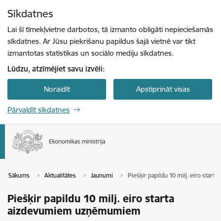
Pāriet uz lapas saturu
Sīkdatnes
Spied
lai meklētu
Enter
Lai šī tīmekļvietne darbotos, tā izmanto obligāti nepieciešamās
sīkdatnes. Ar Jūsu piekrišanu papildus šajā vietnē var tikt
izmantotas statistikas un sociālo mediju sīkdatnes.
Lūdzu, atzīmējiet savu izvēli:
Noraidīt
Apstiprināt visas
Pārvaldīt sīkdatnes
Sākums
Aktualitātes
Jaunumi
Piešķir papildu 10 milj. eiro st
Piešķir papildu 10 milj. eiro starta
aizdevumiem uzņēmumiem