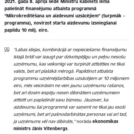
2021. gada 8. aprīļa sēdē Ministru kabinets lēma
palielināt finansējumu atbalsta programmā
“Mikrokreditēšana un aizdevumi uzsācējiem” (turpmāk –
programma), novirzot starta aizdevumu izsniegšanai
papildu 10 milj. eiro.
“Labas idejas, kombinācijā ar nepieciešamo finansējumu
īstajā brīdī var izaugt par dzīvotspējīgu un peļņu nesošu
uzņēmumu, kas veiksmīgi var turpināt attīstīties ne tikai
valsts, bet arī plašākā mērogā. Papildinot atbalsta
programmu uzņēmējdarbības uzsācējiem ar 10 miljoniem
eiro, mēs veicināsim ne vien jaunu uzņēmumu rašanos,
bet arī dosim iespēju nesen dibinātiem uzņēmumiem
attīstīt un paplašināt savu biznesu. Jāuzsver, ka
aizdevumu šai programmā var saņemt ne tikai jau esoši
uzņēmumi, bet arī pašnodarbinātas personas vai arī tad,
ja uzņēmums vēl nav dibināts,”
norāda
ekonomikas
ministrs Jānis Vitenbergs
.