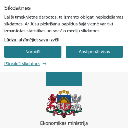
Pāriet uz lapas saturu
Sīkdatnes
Spied
lai meklētu
Enter
Lai šī tīmekļvietne darbotos, tā izmanto obligāti nepieciešamās
sīkdatnes. Ar Jūsu piekrišanu papildus šajā vietnē var tikt
izmantotas statistikas un sociālo mediju sīkdatnes.
Lūdzu, atzīmējiet savu izvēli:
Noraidīt
Apstiprināt visas
Pārvaldīt sīkdatnes
Ekonomikas ministrija