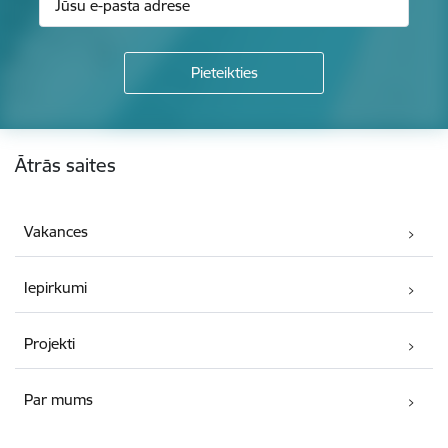
Kājene
Ātrās saites
Vakances
Iepirkumi
Projekti
Par mums