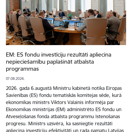
EM: ES fondu investīciju rezultāti apliecina
nepieciešamību paplašināt atbalsta
programmas
07.08.2026.
2026. gada 6.augustā Ministru kabinetā notika Eiropas
Savienības (ES) fondu tematiskās komitejas sēde, kurā
ekonomikas ministrs Viktors Valainis informēja par
Ekonomikas ministrijas (EM) administrēto ES fondu un
Atveseļošanas fonda atbalsta programmu īstenošanas
progresu. Ministrs uzsvēra, ka sasniegtie rezultāti
apliecina investīciju efektivitāti un rada pamatu Latvijas