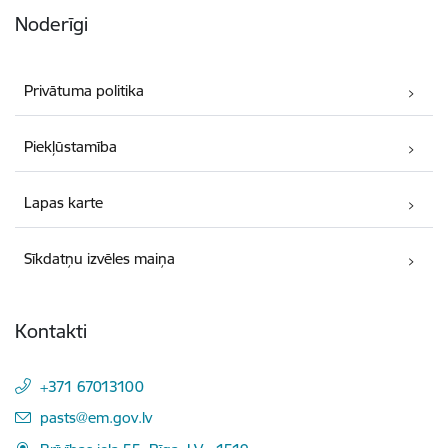
Noderīgi
Privātuma politika
Piekļūstamība
Lapas karte
Sīkdatņu izvēles maiņa
Kontakti
+371 67013100
E-pasts:
pasts@em.gov.lv