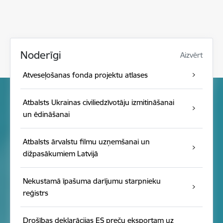
Noderīgi
Aizvērt
Atveseļošanas fonda projektu atlases
Atbalsts Ukrainas civiliedzīvotāju izmitināšanai
un ēdināšanai
Atbalsts ārvalstu filmu uzņemšanai un
dižpasākumiem Latvijā
Nekustamā īpašuma darījumu starpnieku
reģistrs
Drošības deklarācijas ES preču eksportam uz