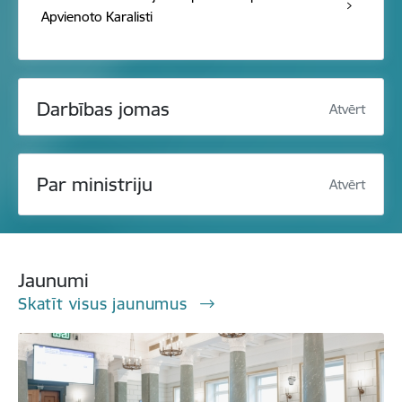
Apvienoto Karalisti
Darbības jomas
Atvērt
Par ministriju
Atvērt
Jaunumi
Skatīt visus jaunumus