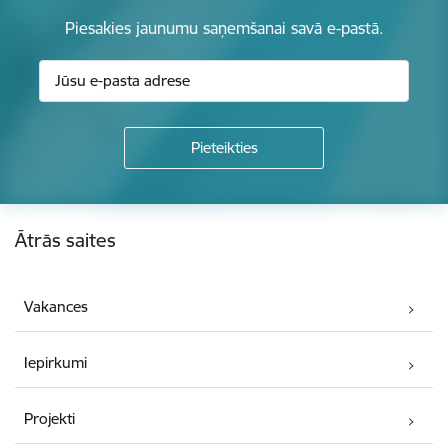
Piesakies jaunumu saņemšanai savā e-pastā.
Kājene
Ātrās saites
Vakances
Iepirkumi
Projekti