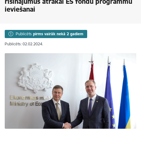
risinājumus ātrākai ES fondu programmu
ieviešanai
Publicēts
pirms vairāk nekā 2 gadiem
Publicēts: 02.02.2024.