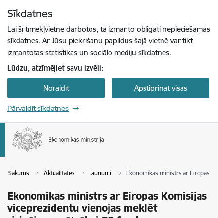
Pāriet uz lapas saturu
Sīkdatnes
Spied
lai meklētu
Enter
Lai šī tīmekļvietne darbotos, tā izmanto obligāti nepieciešamās
sīkdatnes. Ar Jūsu piekrišanu papildus šajā vietnē var tikt
izmantotas statistikas un sociālo mediju sīkdatnes.
Lūdzu, atzīmējiet savu izvēli:
Noraidīt
Apstiprināt visas
Pārvaldīt sīkdatnes
Sākums
Aktualitātes
Jaunumi
Ekonomikas ministrs ar Eiropas Ko
Ekonomikas ministrs ar Eiropas Komisijas
viceprezidentu vienojas meklēt