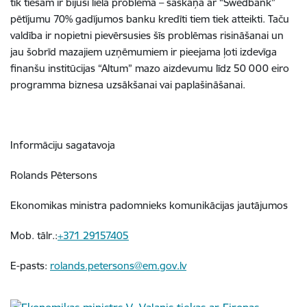
tik tiešām ir bijusi liela problēma – saskaņā ar “Swedbank”
pētījumu 70% gadījumos banku kredīti tiem tiek atteikti. Taču
valdība ir nopietni pievērsusies šīs problēmas risināšanai un
jau šobrīd mazajiem uzņēmumiem ir pieejama ļoti izdevīga
finanšu institūcijas “Altum” mazo aizdevumu līdz 50 000 eiro
programma biznesa uzsākšanai vai paplašināšanai.
Informāciju sagatavoja
Rolands Pētersons
Ekonomikas ministra padomnieks komunikācijas jautājumos
Mob. tālr.:
+371 29157405
E-pasts:
rolands.petersons@em.gov.lv