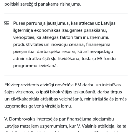
politiski sarežģīti panākams risinājums.
Puses pārrunāja jautājumus, kas attiecas uz Latvijas
ilgtermiņa ekonomiskās izaugsmes panākšanu,
vienojoties, ka atslēgas faktori tam ir uzņēmumu
produktivitātes un inovāciju celšana, finansējuma
pieejamība, darbaspēka resursi, kā arī nevajadzīgu
administratīvo šķēršļu likvidēšana, tostarp ES fondu
programmu ieviešanā.
EK viceprezidents atzinīgi novērtēja EM darbu un iniciatīvas
šajos virzienos, jo īpaši birokrātijas izskaušanā, darba tirgus
un cilvēkakapitāla attīstības veicināšanā, ministrijai šajās jomās
uzņemoties galvenā virzītāja lomu.
V. Dombrovskis interesējās par finansējuma pieejamību
Latvijas mazajiem uzņēmumiem, kur V. Valainis atbildēja, ka tā