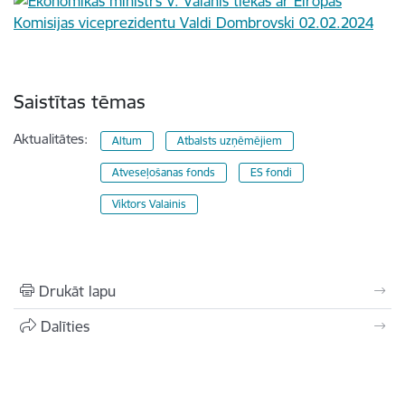
Saistītas tēmas
Aktualitātes:
Altum
Atbalsts uzņēmējiem
Atveseļošanas fonds
ES fondi
Viktors Valainis
Drukāt lapu
Dalīties