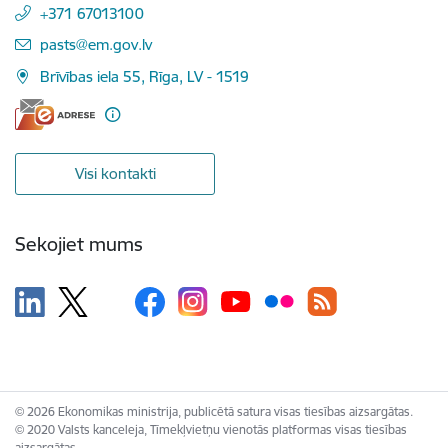
+371 67013100
E-pasts:
pasts@em.gov.lv
Brīvības iela 55, Rīga, LV - 1519
Visi kontakti
Sekojiet mums
© 2026 Ekonomikas ministrija, publicētā satura visas tiesības aizsargātas.
© 2020 Valsts kanceleja, Tīmekļvietņu vienotās platformas visas tiesības
aizsargātas.