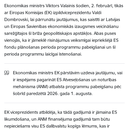
Ekonomikas ministrs Viktors Valainis šodien, 2. februārī, tikās
ar Eiropas Komisijas (EK) izpildviceprezidentu Valdi
Dombrovski, lai pārrunātu jautājumus, kas saistīti ar Latvijas
un Eiropas Savienības ekonomiskās izaugsmes veicināšanu
sarežģītajos šī brīža ģeopolitiskajos apstākļos. Abas puses
vienojās, ka ir jāmeklē risinājumus veiksmīgai iepriekšējā ES
fondu plānošanas perioda programmu pabeigšanai un šī
perioda programmu laicīgai īstenošanai.
Ekonomikas ministrs EK pārstāvim uzdeva jautājumu, vai
ir iespējams pagarināt ES Atveseļošanas un noturības
mehānisma (ANM) atbalsta programmu pabeigšanu pēc
šobrīd paredzētā 2026. gada 1. augusta.
EK viceprezidents atbildēja, ka tādā gadījumā ir jāmaina ES
likumdošana, un ANM finansējuma gadījumā tam būtu
nepieciešams visu ES dalībvalstu kopīgs lēmums, kas ir