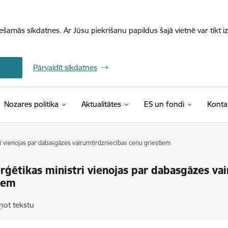
iešamās sīkdatnes. Ar Jūsu piekrišanu papildus šajā vietnē var tikt i
Pārvaldīt sīkdatnes
Nozares politika
Aktualitātes
ES un fondi
Konta
i vienojas par dabasgāzes vairumtirdzniecības cenu griestiem
rģētikas ministri vienojas par dabasgāzes va
iem
ņot tekstu