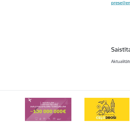
prese@em
Saistī
Aktualitāt