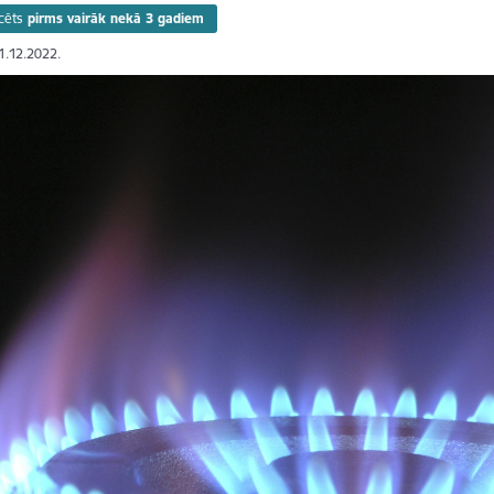
cēts
pirms vairāk nekā 3 gadiem
21.12.2022.