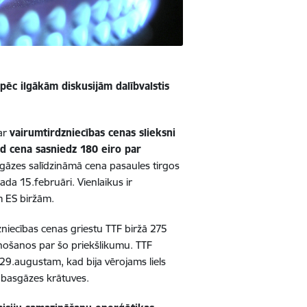
ēc ilgākām diskusijām dalībvalstis
par
vairumtirdzniecības cenas
slieksni
kad cena sasniedz 180 eiro par
gāzes salīdzināmā cena pasaules tirgos
ada 15.februāri. Vienlaikus ir
m ES biržām.
zniecības cenas griestu TTF biržā 275
enošanos par šo priekšlikumu. TTF
29.augustam, kad bija vērojams liels
dabasgāzes krātuves.