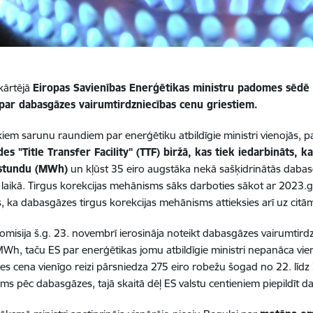
kārtējā
Eiropas Savienības Enerģētikas ministru padomes sēdē p
 par dabasgāzes vairumtirdzniecības cenu griestiem.
kiem sarunu raundiem par enerģētiku atbildīgie ministri vienojās, 
es "Title Transfer Facility" (TTF) biržā, kas tiek iedarbināts, 
stundu (MWh)
un kļūst 35 eiro augstāka nekā sašķidrinātās dabas
u laikā. Tirgus korekcijas mehānisms sāks darboties sākot ar 2023.g
, ka dabasgāzes tirgus korekcijas
mehānisms attieksies arī uz citā
omisija š.g. 23. novembrī ierosināja noteikt dabasgāzes vairumtird
MWh, taču ES par enerģētikas jomu atbildīgie ministri nepanāca vi
s cena vienīgo reizi pārsniedza 275 eiro robežu šogad no 22. līdz 
ums pēc dabasgāzes, tajā skaitā dēļ ES valstu centieniem piepildīt 