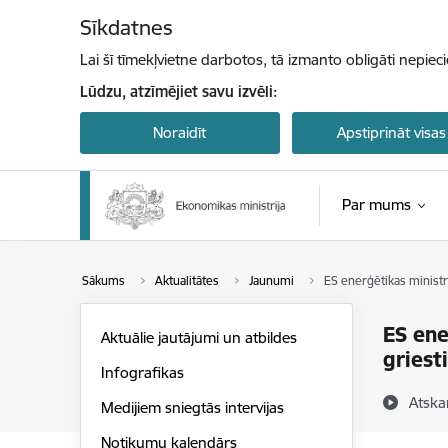
Pāriet uz lapas saturu
Sīkdatnes
Lai šī tīmekļvietne darbotos, tā izmanto obligāti nepiec
Lūdzu, atzīmējiet savu izvēli:
Noraidīt
Apstiprināt visas
Par mums
Sākums
Aktualitātes
Jaunumi
ES enerģētikas ministr
ES ene
Aktuālie jautājumi un atbildes
griest
Infografikas
Atska
Medijiem sniegtās intervijas
Notikumu kalendārs