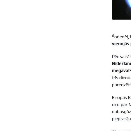
Šonedēļ, 
vienojās
Pēc vairā
Nīderland
megavat
trīs dien
paredzēts
Eiropas K
eiro par 
dabasgāze
pieprasīj