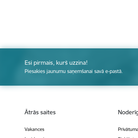
Esi pirmais, kurš uzzina!
Piesakies jaunumu saņemšanai savā e-pastā.
Kājene
Ātrās saites
Noderīg
Vakances
Privātuma