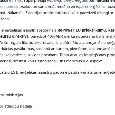
āksmē ministri apstiprināja vispārējo pieeju Regulai par
metāna em
 kas paredz izsekot un samazināt metāna emisijas enerģētikas nozarē
omā.
Nākamās, Zviedrijas prezidentūras laikā ir paredzēti trialogi 
āšanai.
s enerģētikas ministri apstiprināja
RePower EU priekšlikumu, kas 
sursu direktīvā
, paredzot 40% AER mērķa noteikšanu ES līmenī, k
Ar šo regulu tiks noteiks ietvars, lai paātrinātu atjaunojamās enerģ
rkārtas pasākumus, saskaņā ar kuriem, piemēram, atjaunojamās ene
s, kas attiecas uz vides prasībām. Tāpat atļaujas izsniegšanas pro
mēnesi, siltumsūkņu uzstādīšanai - trīs mēnešus u.c. aspekti.
nostāju ES Enerģētikas ministru padomē pauda klimata un enerģēti
s ministrijas
ko attiecību nodaļa