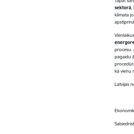
Tāpat san
sektorā
,
klimata j
apstiprin
Vienlaiku
energore
procesu. 
pagaidu ā
procedūra
kā vienu 
Latvijas 
Ekonomika
Sabiedris