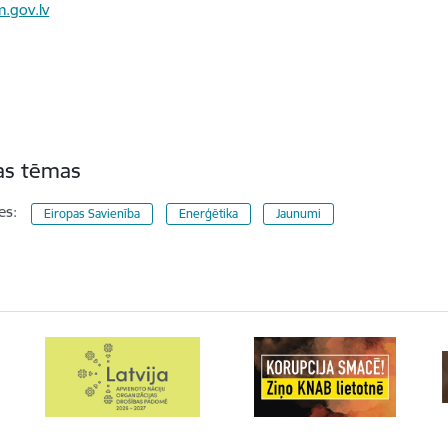
.gov.lv
tas tēmas
es:
Eiropas Savienība
Enerģētika
Jaunumi