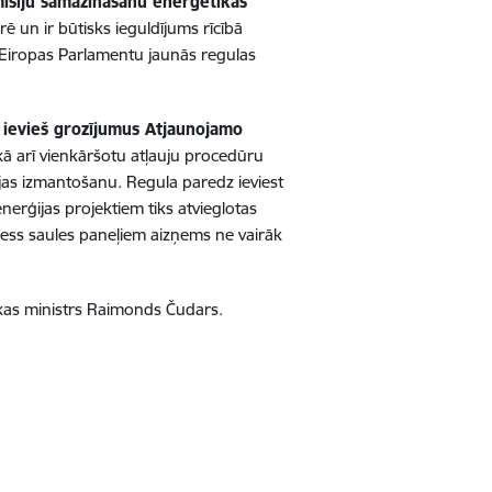
isiju samazināšanu enerģētikas
 un ir būtisks ieguldījums rīcībā
ar Eiropas Parlamentu jaunās regulas
ievieš grozījumus Atjaunojamo
ā arī vienkāršotu atļauju procedūru
ijas izmantošanu. Regula paredz ieviest
rģijas projektiem tiks atvieglotas
cess saules paneļiem aizņems ne vairāk
kas ministrs
Raimonds Čudars.