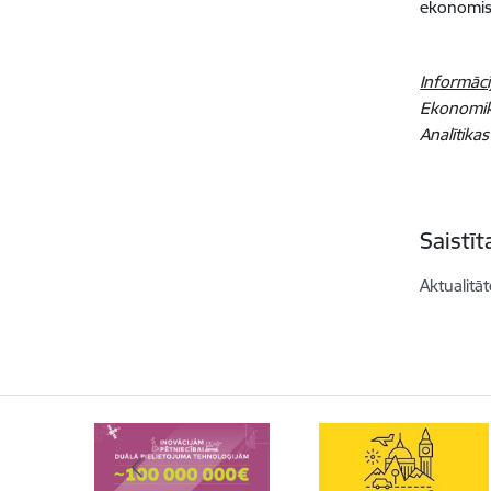
ekonomisk
Informāci
Ekonomika
Analītikas
Saistī
Aktualitāt