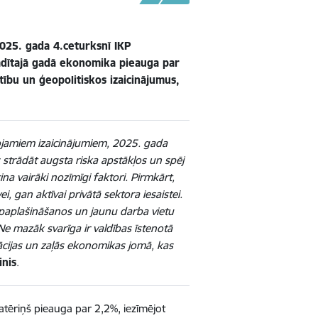
2025. gada 4.ceturksnī IKP
vadītajā gadā ekonomika pieauga par
ību un ģeopolitiskos izaicinājumus,
rojamiem izaicinājumiem, 2025. gada
s strādāt augsta riska apstākļos un spēj
a vairāki nozīmīgi faktori. Pirmkārt,
, gan aktīvai privātā sektora iesaistei.
paplašināšanos un jaunu darba vietu
e mazāk svarīga ir valdības īstenotā
zācijas un zaļās ekonomikas jomā, kas
inis
.
patēriņš pieauga par 2,2%, iezīmējot