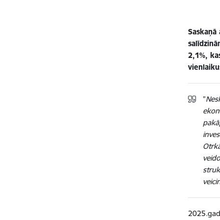
Saskaņā 
salīdzin
2,1%, ka
vienlaiku
”
Nesk
ekono
pakāp
inves
Otrk
veido
struk
veici
2025.gada