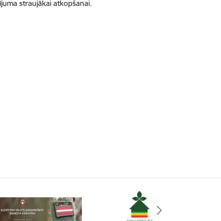
sījuma straujākai atkopšanai.