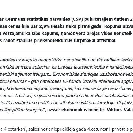
ar Centrālās statistikas pārvaldes (CSP) publicētajiem datiem 
āmās cenās bija par 2,9% lielāks nekā pirms gada. Kopumā aiz
s vērtējams kā labs kāpums, ņemot vērā ārējās vides nenoteikt
s radot stabilus priekšnoteikumus turpmākai attīstībai.
atoties uz ieilgušo ģeopolitisko nenoteiktību un tās radītiem ievē
miskā attīstība apliecina, ka Latvijas tautsaimniecība ir iemācījusie
eniski atjaunot izaugsmi. Ekonomiskās situācijas uzlabošanos veicin
tīciju plūsmas – gan pateicoties ES fondu līdzekļu efektīvākai apguvei
ārt, kreditēšanas apjomu pieaugums, kas sekmē uzņēmējdarbības 
šanos. Treškārt, mājsaimniecību patēriņa dinamikas uzlabošanās. N
turālo uzlabojumu politika un atbalsta pasākumi inovāciju, digitali
na ilgtspējīgu izaugsmi
”, uzsver
ekonomikas ministrs Viktors Vala
 4.ceturksnī, salīdzinot ar iepriekšējā gada 4.ceturksni, privātais 