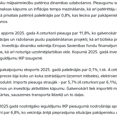
ku mājsaimniecību patēriņa dinamikas uzlabošanos. Pieaugumu sekm
maksas kāpums un inflācijas tempa mazināšanās, kā arī patērētā
 privātais patēriņš palielinājās par 0,8%, kas liecina par pakāpeni
anos.
ju apjoms 2025. gada 4.ceturksnī pieauga par 11,8%, ko galvenokā
cijas un ražošanas jaudu paplašināšanas projekti, kā arī būtiska p
ja. Investīciju dinamiku sekmēja Eiropas Savienības fondu finansē
, kā arī noturīga uzņēmējdarbības vide. Kopumā 2025. gadā investī
eguldījumu IKP izaugsmē.
pakalpojumu eksports 2025. gadā palielinājās par 0,1%, t.sk. 4.ce
preces bija koks un koka izstrādājumi (izņemot mēbeles), elektroierī
odukti. Imports pieauga straujāk - par 5,7% (4.ceturksnī par 6,1%),
nos un investīciju aktivitātes kāpumu. Galvenokārt tiek importēti m
kārtas, sauszemes transporta līdzekļi un to daļas.
25.gadā nozīmīgāko ieguldījumu IKP pieaugumā nodrošināja apstr
nī par 6,8%, ko veicināja ārējā pieprasījuma situācijas pakāpenis