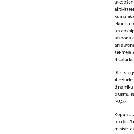
atkopšanā
aktivitāt
komunikāc
ekonomika
un apkalp
atspoguļo
arī autom
sekmēja i
4.ceturks
IKP izaug
4.ceturks
dinamiku 
plūsmu sa
(-0,5%).
Kopumā 20
un digitā
ministrij