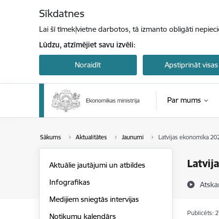
Pāriet uz lapas saturu
Sīkdatnes
Lai šī tīmekļvietne darbotos, tā izmanto obligāti nepiec
Lūdzu, atzīmējiet savu izvēli:
Noraidīt
Apstiprināt visas
Par mums
Sākums
Aktualitātes
Jaunumi
Latvijas ekonomika 202
Latvij
Aktuālie jautājumi un atbildes
Infografikas
Atska
Medijiem sniegtās intervijas
Publicēts: 
Notikumu kalendārs