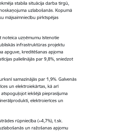
ēja stabila situācija darba tirgū,
ju noskaņojuma uzlabošanās. Kopumā
sku mājsaimniecību pirktspējas
rt noteica uzņēmumu īstenotie
ubliskās infrastruktūras projektu
juma apguve, kreditēšanas apjoma
cijas palielinājās par 9,8%, sniedzot
turksnī samazinājās par 1,9%. Galvenās
ces un elektroiekārtas, kā arī
 atspoguļojot iekšējā pieprasījuma
inerālprodukti, elektroierīces un
ādes rūpniecība (+4,7%), t.sk.
ku uzlabošanās un ražošanas apjomu