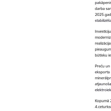
pakāpenis
darba sa
2025.gadā
stabilizēš
Investīci
modernizā
realizāci
pieaugums
būtisku i
Preču un 
eksporta 
minerālpr
atjaunoša
elektroie
Kopumā 20
4.ceturks