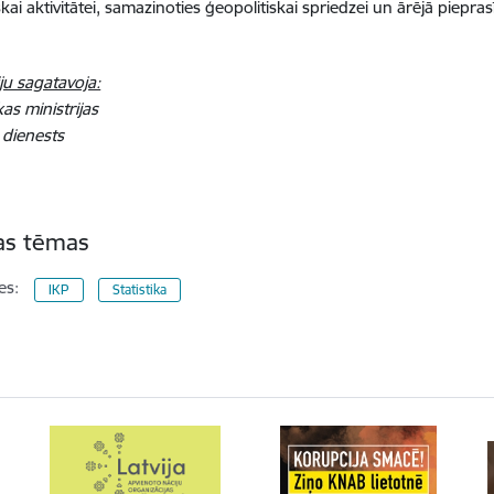
ai aktivitātei, samazinoties ģeopolitiskai spriedzei un ārējā piepra
ju sagatavoja:
s ministrijas
 dienests
tas tēmas
es:
IKP
Statistika