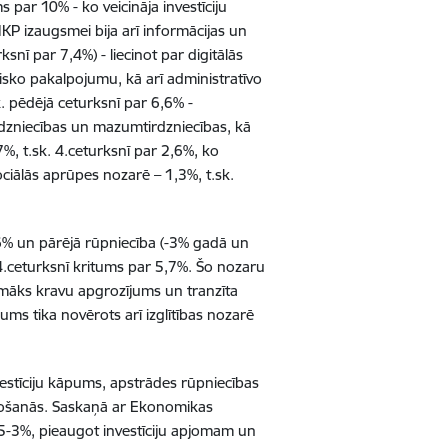
ar 10% - ko veicināja investīciju
KP izaugsmei bija arī informācijas un
ī par 7,4%) - liecinot par digitālās
sko pakalpojumu, kā arī administratīvo
 pēdējā ceturksnī par 6,6% -
rdzniecības un mazumtirdzniecības, kā
%, t.sk. 4.ceturksnī par 2,6%, ko
ociālās aprūpes nozarē – 1,3%, t.sk.
8,6% un pārējā rūpniecība (-3% gadā un
4.ceturksnī kritums par 5,7%. Šo nozaru
emāks kravu apgrozījums un tranzīta
ms tika novērots arī izglītības nozarē
estīciju kāpums, apstrādes rūpniecības
aunošanās. Saskaņā ar Ekonomikas
5-3%, pieaugot investīciju apjomam un