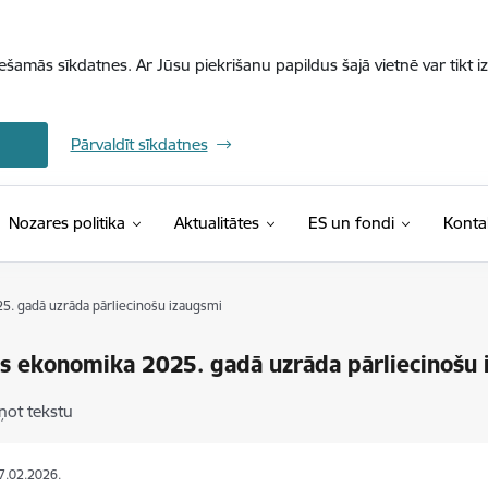
iešamās sīkdatnes. Ar Jūsu piekrišanu papildus šajā vietnē var tikt i
Pārvaldīt sīkdatnes
Nozares politika
Aktualitātes
ES un fondi
Konta
5. gadā uzrāda pārliecinošu izaugsmi
as ekonomika 2025. gadā uzrāda pārliecinošu
ņot tekstu
27.02.2026.