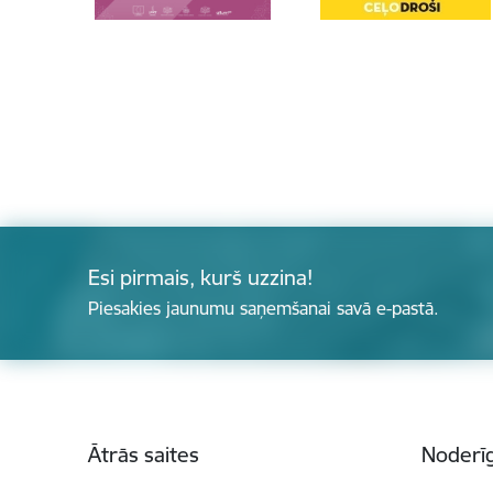
Esi pirmais, kurš uzzina!
Piesakies jaunumu saņemšanai savā e-pastā.
Kājene
Ātrās saites
Noderīg