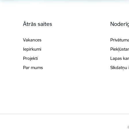
Kājene
Ātrās saites
Noderīg
Vakances
Privātuma
Iepirkumi
Piekļūsta
Projekti
Lapas kar
Par mums
Sīkdatņu 
©