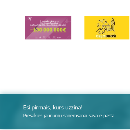
Esi pirmais, kurš uzzina!
Piesakies jaunumu saņemšanai savā e-pastā.