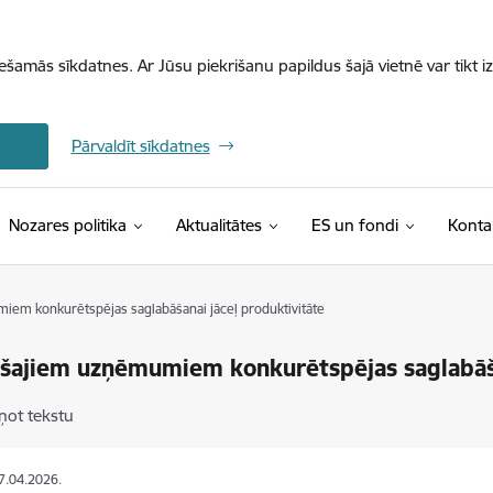
iešamās sīkdatnes. Ar Jūsu piekrišanu papildus šajā vietnē var tikt i
Pārvaldīt sīkdatnes
Nozares politika
Aktualitātes
ES un fondi
Konta
em konkurētspējas saglabāšanai jāceļ produktivitāte
šajiem uzņēmumiem konkurētspējas saglabāša
ņot tekstu
07.04.2026.