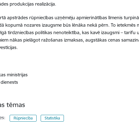
des produkcijas realizācija.
artā apstrādes rūpniecības uzņēmēju apmierinātības līmenis turpin
ā kopumā nozares izaugsme būs lēnāka nekā pērn. To ietekmēs mil
īgā tirdzniecības politikas nenoteiktība, kas kavē izaugsmi – tarifu 
em nākas pielāgot ražošanas izmaksas, augstākas cenas samazina
estīcijas.
s ministrijas
 dienests
tas tēmas
es:
Rūpniecība
Statistika