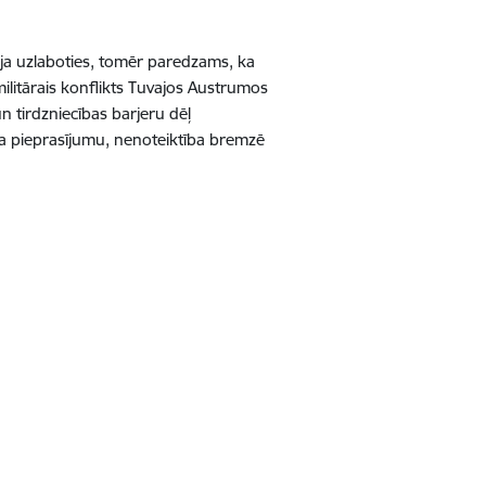
āja uzlaboties, tomēr paredzams, ka
itārais konflikts Tuvajos Austrumos
un tirdzniecības barjeru dēļ
 pieprasījumu, nenoteiktība bremzē