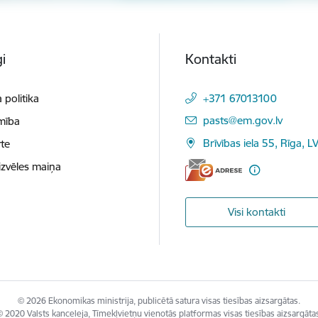
i
Kontakti
 politika
+371 67013100
E-pasts:
pasts@em.gov.lv
mība
Brīvības iela 55, Rīga, L
te
izvēles maiņa
Visi kontakti
© 2026 Ekonomikas ministrija, publicētā satura visas tiesības aizsargātas.
 2020 Valsts kanceleja, Tīmekļvietņu vienotās platformas visas tiesības aizsargāta