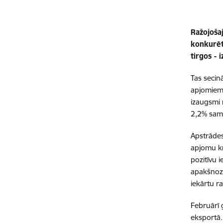
Ražojoša
konkurēt
tirgos - 
Tas secin
apjomiem 
izaugsmi
2,2% sama
Apstrādes
apjomu k
pozitīvu 
apakšnoza
iekārtu r
Februārī 
eksportā.