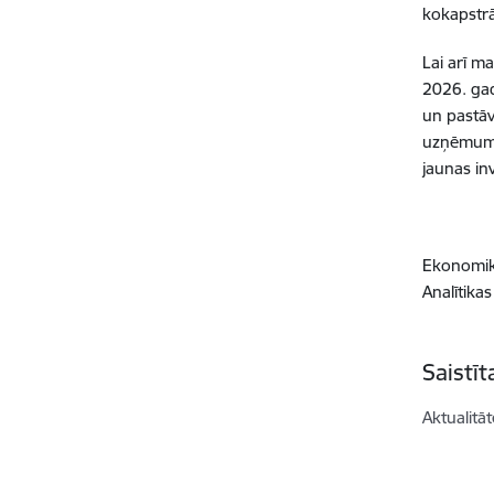
kokapstrā
Lai arī m
2026. gad
un pastāv
uzņēmumi
jaunas inv
Ekonomika
Analītikas
Saistī
Aktualitāt