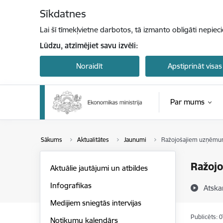
Pāriet uz lapas saturu
Sīkdatnes
Lai šī tīmekļvietne darbotos, tā izmanto obligāti nepiec
Lūdzu, atzīmējiet savu izvēli:
Noraidīt
Apstiprināt visas
Par mums
Sākums
Aktualitātes
Jaunumi
Ražojošajiem uzņēmumi
Ražojo
Aktuālie jautājumi un atbildes
Infografikas
Atska
Medijiem sniegtās intervijas
Publicēts: 
Notikumu kalendārs