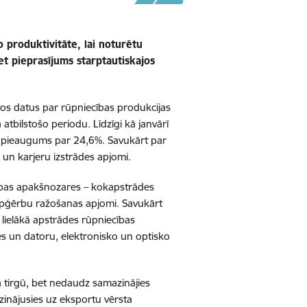
 produktivitāte, lai noturētu
et pieprasījums starptautiskajos
ētos datus par rūpniecības produkcijas
atbilstošo periodu. Līdzīgi kā janvārī
 pieaugums par 24,6%. Savukārt par
un karjeru izstrādes apjomi.
cības apakšnozares – kokapstrādes
pģērbu ražošanas apjomi. Savukārt
lielākā apstrādes rūpniecības
s un datoru, elektronisko un optisko
 tirgū, bet nedaudz samazinājies
zinājusies uz eksportu vērsta