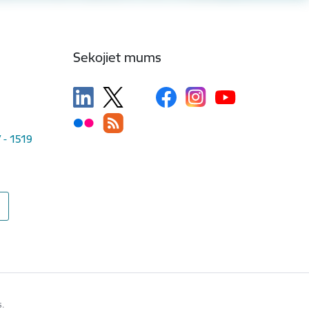
Sekojiet mums
V - 1519
s.