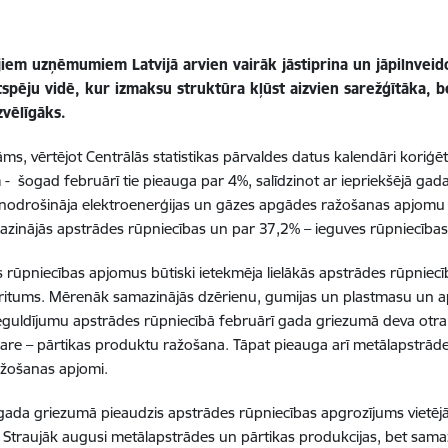
jiem uzņēmumiem Latvijā arvien vairāk jāstiprina un jāpilnveido
spēju vidē, kur izmaksu struktūra kļūst aizvien sarežģītāka, b
izvēlīgāks.
āms, vērtējot Centrālās statistikas pārvaldes datus kalendāri koriģ
- šogad februārī tie pieauga par 4%, salīdzinot ar iepriekšējā gada 
 nodrošināja elektroenerģijas un gāzes apgādes ražošanas apjomu
zinājās apstrādes rūpniecības un par 37,2% – ieguves rūpniecības 
 rūpniecības apjomus būtiski ietekmēja lielākās apstrādes rūpnie
ritums. Mērenāk samazinājās dzērienu, gumijas un plastmasu un a
ieguldījumu apstrādes rūpniecībā februārī gada griezumā deva otra 
re – pārtikas produktu ražošana. Tāpat pieauga arī metālapstrāde
ažošanas apjomi.
gada griezumā pieaudzis apstrādes rūpniecības apgrozījums vietējā
 Straujāk augusi metālapstrādes un pārtikas produkcijas, bet sama