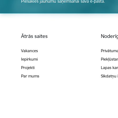
Piesakies jaunumu saņemšanai savā e-pastā.
Kājene
Ātrās saites
Noderīg
Vakances
Privātuma
Iepirkumi
Piekļūsta
Projekti
Lapas kar
Par mums
Sīkdatņu 