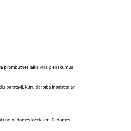
āja prombūtnes laikā viņa pienākumus
u pārstāvji, kuru darbība ir saistīta ar
šdaļa no padomes locekļiem. Padomes