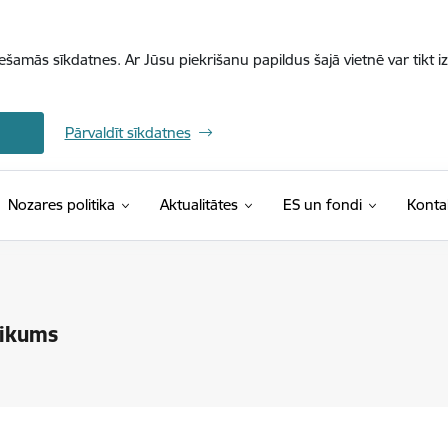
iešamās sīkdatnes. Ar Jūsu piekrišanu papildus šajā vietnē var tikt i
Pārvaldīt sīkdatnes
Nozares politika
Aktualitātes
ES un fondi
Konta
likums