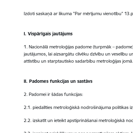
Izdoti saskaņā ar likuma "Par mērījumu vienotību" 13.
I. Vispārīgais jautājums
1. Nacionālā metroloģijas padome (turpmāk – padome) ir 
jautājumos, lai aizsargātu cilvēku dzīvību un veselību 
attīstību un starptautisko sadarbību metroloģijas jomā
II. Padomes funkcijas un sastāvs
2. Padomei ir šādas funkcijas:
2.1. piedalīties metroloģiskā nodrošinājuma politikas i
2.2. izskatīt un ieteikt apstiprināšanai metroloģiskā