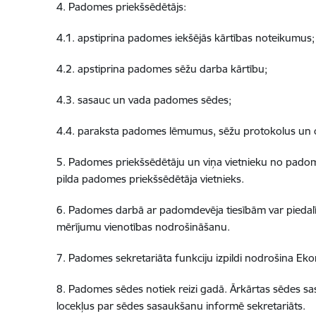
4. Padomes priekšsēdētājs:
4.1. apstiprina padomes iekšējās kārtības noteikumus;
4.2. apstiprina padomes sēžu darba kārtību;
4.3. sasauc un vada padomes sēdes;
4.4. paraksta padomes lēmumus, sēžu protokolus un 
5. Padomes priekšsēdētāju un viņa vietnieku no padom
pilda padomes priekšsēdētāja vietnieks.
6. Padomes darbā ar padomdevēja tiesībām var piedalīties 
mērījumu vienotības nodrošināšanu.
7. Padomes sekretariāta funkciju izpildi nodrošina Eko
8. Padomes sēdes notiek reizi gadā. Ārkārtas sēdes sa
locekļus par sēdes sasaukšanu informē sekretariāts.