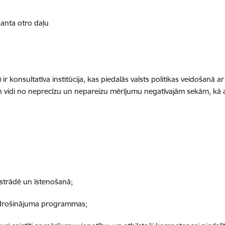
panta otro daļu
konsultatīva institūcija, kas piedalās valsts politikas veidošanā ar
un vidi no neprecīzu un nepareizu mērījumu negatīvajām sekām, kā ar
.
zstrādē un īstenošanā;
 nodrošinājuma programmas;