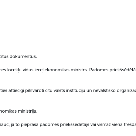
citus dokumentus.
es locekļu vidus ieceļ ekonomikas ministrs. Padomes priekšsēdēt
attiecīgi pilnvaroti citu valsts institūciju un nevalstisko organizācij
nomikas ministrija.
sauc, ja to pieprasa padomes priekšsēdētājs vai vismaz viena tre