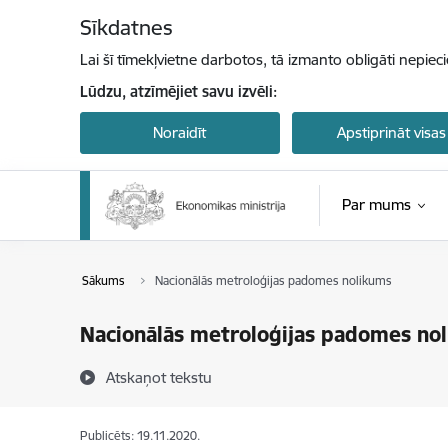
Pāriet uz lapas saturu
Sīkdatnes
Lai šī tīmekļvietne darbotos, tā izmanto obligāti nepiec
Lūdzu, atzīmējiet savu izvēli:
Noraidīt
Apstiprināt visas
Par mums
Sākums
Nacionālās metroloģijas padomes nolikums
Nacionālās metroloģijas padomes no
Atskaņot tekstu
Publicēts: 19.11.2020.