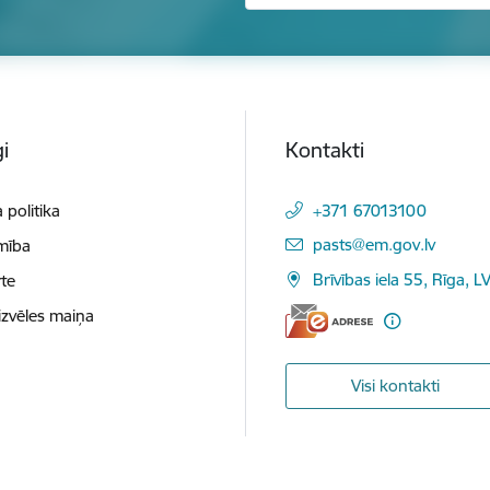
i
Kontakti
 politika
+371 67013100
E-pasts:
pasts@em.gov.lv
mība
Brīvības iela 55, Rīga, L
te
izvēles maiņa
Visi kontakti