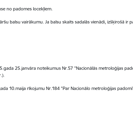
puse no padomes locekļiem.
ršu balsu vairākumu. Ja balsu skaits sadalās vienādi, izšķirošā ir 
5.gada 25.janvāra noteikumus Nr.57 "Nacionālās metroloģijas pado
.).
ada 10.maija rīkojumu Nr.184 "Par Nacionālo metroloģijas padomi" (