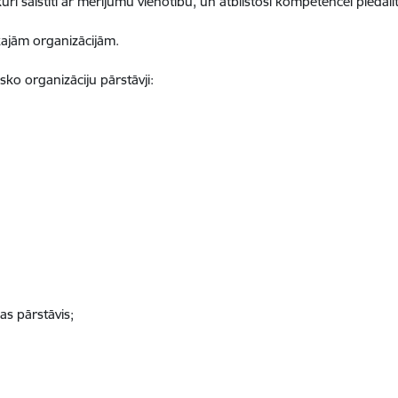
ri saistīti ar mērījumu vienotību, un atbilstoši kompetencei piedalīt
kajām organizācijām.
sko organizāciju pārstāvji:
as pārstāvis;