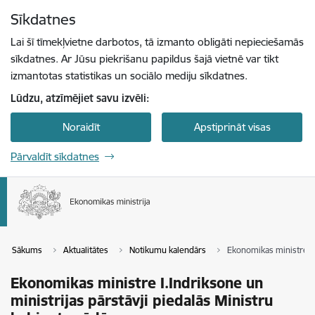
Pāriet uz lapas saturu
Sīkdatnes
Spied
lai meklētu
Enter
Lai šī tīmekļvietne darbotos, tā izmanto obligāti nepieciešamās
sīkdatnes. Ar Jūsu piekrišanu papildus šajā vietnē var tikt
izmantotas statistikas un sociālo mediju sīkdatnes.
Lūdzu, atzīmējiet savu izvēli:
Noraidīt
Apstiprināt visas
Pārvaldīt sīkdatnes
Sākums
Aktualitātes
Notikumu kalendārs
Ekonomikas ministre I.I
Ekonomikas ministre I.Indriksone un
ministrijas pārstāvji piedalās Ministru