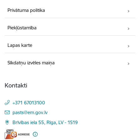
Privātuma politika
Piekļūstamība
Lapas karte
Sīkdatņu izvēles maiņa
Kontakti
+371 67013100
E-pasts:
pasts@em.gov.lv
Brīvības iela 55, Rīga, LV - 1519