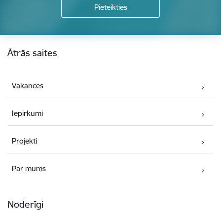
Kājene
Ātrās saites
Vakances
Iepirkumi
Projekti
Par mums
Noderīgi