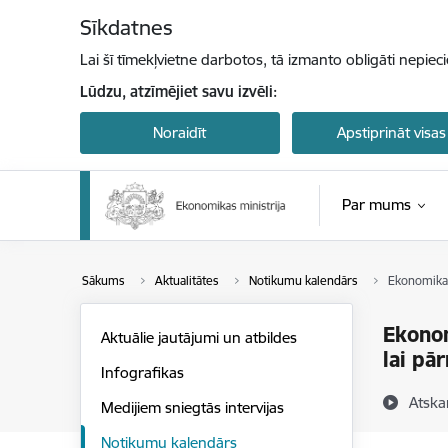
Pāriet uz lapas saturu
Sīkdatnes
Lai šī tīmekļvietne darbotos, tā izmanto obligāti nepiec
Lūdzu, atzīmējiet savu izvēli:
Noraidīt
Apstiprināt visas
Par mums
Sākums
Aktualitātes
Notikumu kalendārs
Ekonomikas 
Ekonom
Aktuālie jautājumi un atbildes
lai pā
Infografikas
Atska
Medijiem sniegtās intervijas
Notikumu kalendārs