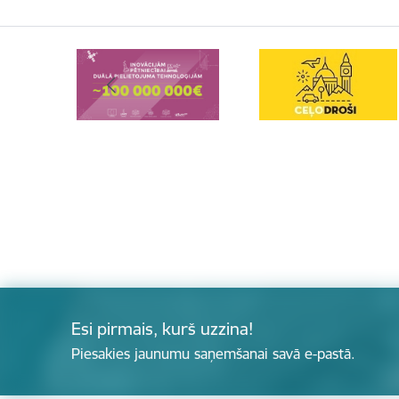
Esi pirmais, kurš uzzina!
Piesakies jaunumu saņemšanai savā e-pastā.