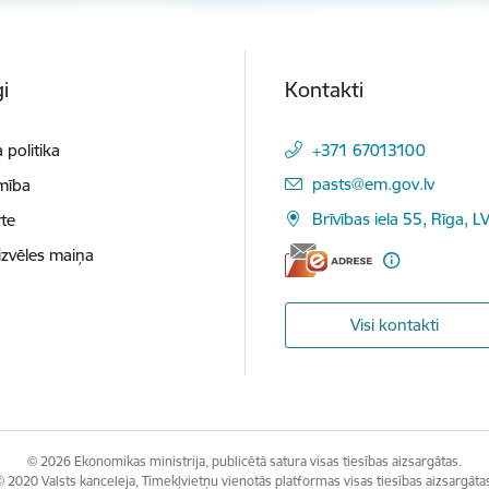
i
Kontakti
 politika
+371 67013100
E-pasts:
pasts@em.gov.lv
mība
Brīvības iela 55, Rīga, L
te
izvēles maiņa
Visi kontakti
© 2026 Ekonomikas ministrija, publicētā satura visas tiesības aizsargātas.
 2020 Valsts kanceleja, Tīmekļvietņu vienotās platformas visas tiesības aizsargāta