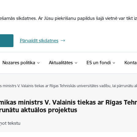
iešamās sīkdatnes. Ar Jūsu piekrišanu papildus šajā vietnē var tikt i
Pārvaldīt sīkdatnes
Nozares politika
Aktualitātes
ES un fondi
Konta
ministrs V. Valainis tiekas ar Rīgas Tehniskās universitātes vadību, lai pārrunātu a
ikas ministrs V. Valainis tiekas ar Rīgas Teh
rrunātu aktuālos projektus
ņot tekstu