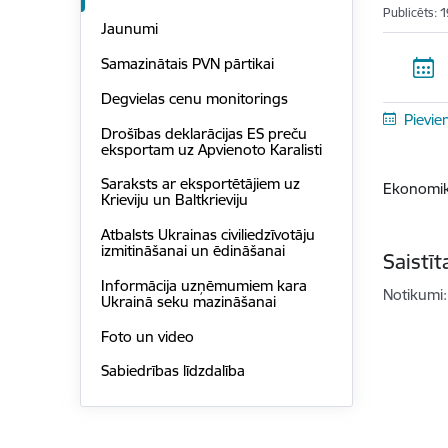
Publicēts: 
Jaunumi
Samazinātais PVN pārtikai
Degvielas cenu monitorings
Pievie
Drošības deklarācijas ES preču
eksportam uz Apvienoto Karalisti
Saraksts ar eksportētājiem uz
Ekonomika
Krieviju un Baltkrieviju
Atbalsts Ukrainas civiliedzīvotāju
izmitināšanai un ēdināšanai
Saistī
Informācija uzņēmumiem kara
Notikumi:
Ukrainā seku mazināšanai
Foto un video
Sabiedrības līdzdalība