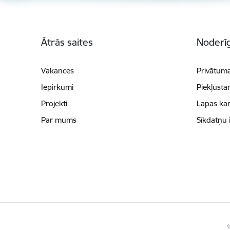
Kājene
Ātrās saites
Noderīg
Vakances
Privātuma
Iepirkumi
Piekļūsta
Projekti
Lapas kar
Par mums
Sīkdatņu 
©