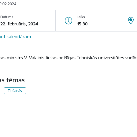
19.02.2024.
Datums
Laiks
22. februāris, 2024
15.30
not kalendāram
s ministrs V. Valainis tiekas ar Rīgas Tehniskās universitātes vadīb
tas tēmas
Tikšanās