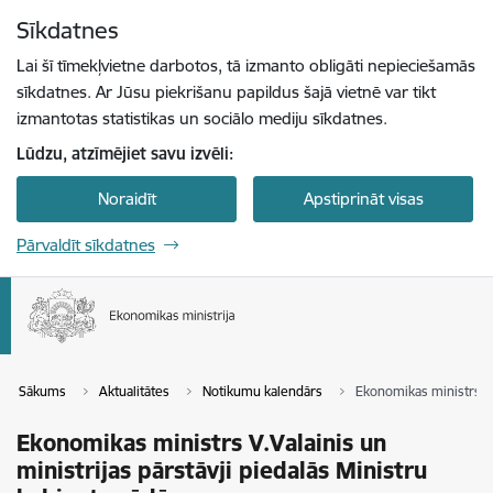
Pāriet uz lapas saturu
Sīkdatnes
Spied
lai meklētu
Enter
Lai šī tīmekļvietne darbotos, tā izmanto obligāti nepieciešamās
sīkdatnes. Ar Jūsu piekrišanu papildus šajā vietnē var tikt
izmantotas statistikas un sociālo mediju sīkdatnes.
Lūdzu, atzīmējiet savu izvēli:
Noraidīt
Apstiprināt visas
Pārvaldīt sīkdatnes
Sākums
Aktualitātes
Notikumu kalendārs
Ekonomikas ministrs V.V
Ekonomikas ministrs V.Valainis un
ministrijas pārstāvji piedalās Ministru