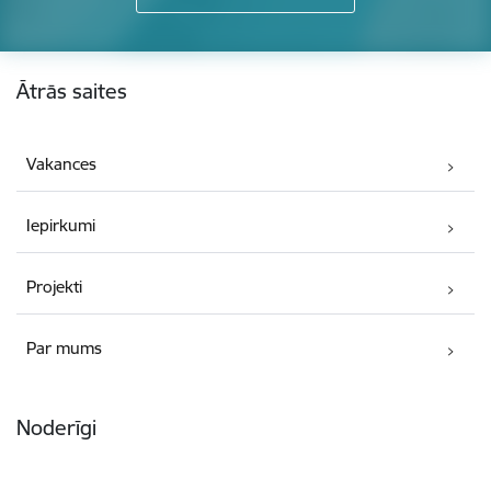
Kājene
Ātrās saites
Vakances
Iepirkumi
Projekti
Par mums
Noderīgi