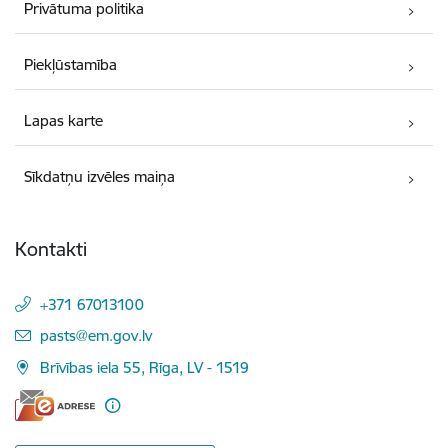
Privātuma politika
Piekļūstamība
Lapas karte
Sīkdatņu izvēles maiņa
Kontakti
+371 67013100
E-pasts:
pasts@em.gov.lv
Brīvības iela 55, Rīga, LV - 1519