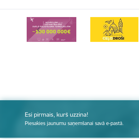
Esi pirmais, kurš uzzina!
Piesakies jaunumu saņemšanai savā e-pastā.