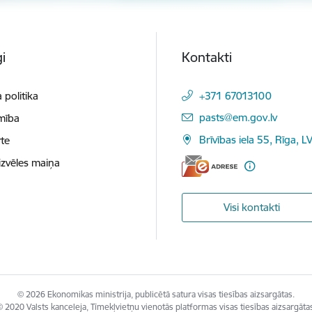
i
Kontakti
 politika
+371 67013100
E-pasts:
pasts@em.gov.lv
mība
Brīvības iela 55, Rīga, L
te
izvēles maiņa
Visi kontakti
© 2026 Ekonomikas ministrija, publicētā satura visas tiesības aizsargātas.
 2020 Valsts kanceleja, Tīmekļvietņu vienotās platformas visas tiesības aizsargāta