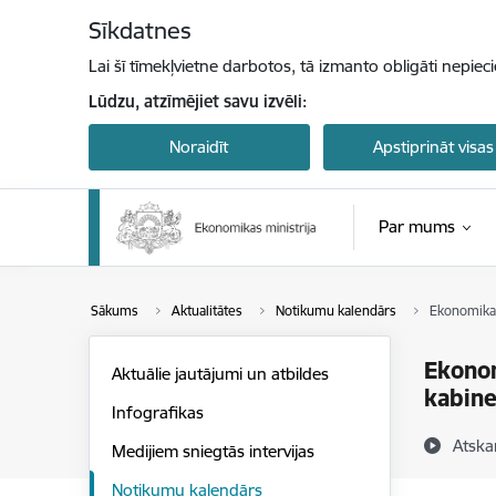
Pāriet uz lapas saturu
Sīkdatnes
Lai šī tīmekļvietne darbotos, tā izmanto obligāti nepiec
Lūdzu, atzīmējiet savu izvēli:
Noraidīt
Apstiprināt visas
Par mums
Sākums
Aktualitātes
Notikumu kalendārs
Ekonomikas 
Ekonom
Aktuālie jautājumi un atbildes
kabine
Infografikas
Atska
Medijiem sniegtās intervijas
Notikumu kalendārs