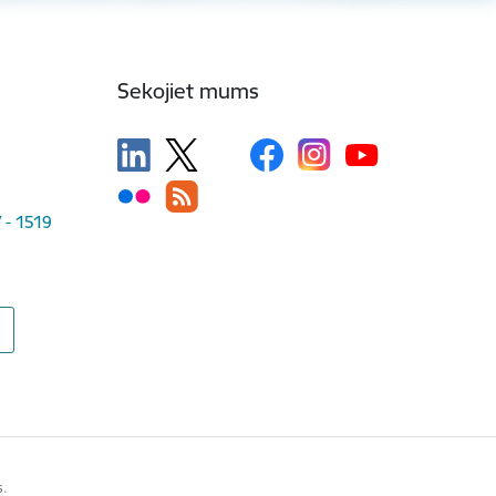
Sekojiet mums
V - 1519
s.