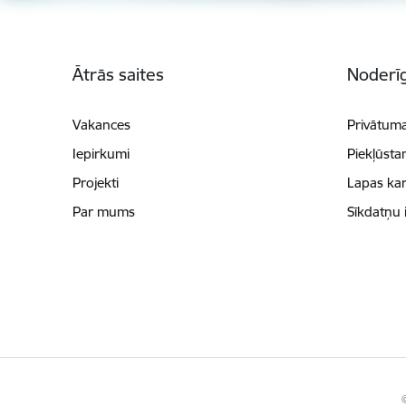
Kājene
Ātrās saites
Noderīg
Vakances
Privātuma
Iepirkumi
Piekļūsta
Projekti
Lapas kar
Par mums
Sīkdatņu 
©