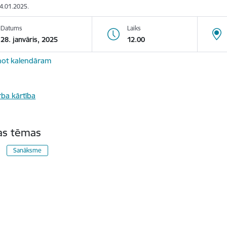
24.01.2025.
Datums
Laiks
28. janvāris, 2025
12.00
not kalendāram
ba kārtība
tas tēmas
Sanāksme