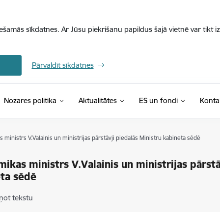
iešamās sīkdatnes. Ar Jūsu piekrišanu papildus šajā vietnē var tikt i
Pārvaldīt sīkdatnes
Nozares politika
Aktualitātes
ES un fondi
Konta
ministrs V.Valainis un ministrijas pārstāvji piedalās Ministru kabineta sēdē
ikas ministrs V.Valainis un ministrijas pārstā
ta sēdē
ņot tekstu