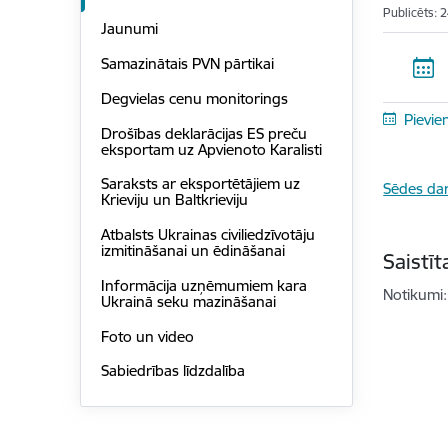
Publicēts: 
Jaunumi
Samazinātais PVN pārtikai
Degvielas cenu monitorings
Pievie
Drošības deklarācijas ES preču
eksportam uz Apvienoto Karalisti
Saraksts ar eksportētājiem uz
Sēdes dar
Krieviju un Baltkrieviju
Atbalsts Ukrainas civiliedzīvotāju
izmitināšanai un ēdināšanai
Saistī
Informācija uzņēmumiem kara
Notikumi:
Ukrainā seku mazināšanai
Foto un video
Sabiedrības līdzdalība