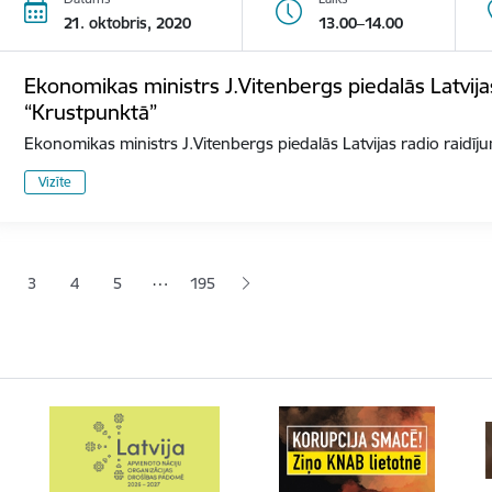
21. oktobris, 2020
13.00–14.00
Ekonomikas ministrs J.Vitenbergs piedalās Latvija
“Krustpunktā”
Ekonomikas ministrs J.Vitenbergs piedalās Latvijas radio raidī
Vizīte
ana
…
3
4
5
195
jā lapa
pa
Lapa
Lapa
Lapa