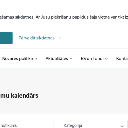
iešamās sīkdatnes. Ar Jūsu piekrišanu papildus šajā vietnē var tikt i
Pārvaldīt sīkdatnes
Nozares politika
Aktualitātes
ES un fondi
Konta
umu kalendārs
 notikumu
Kategorija