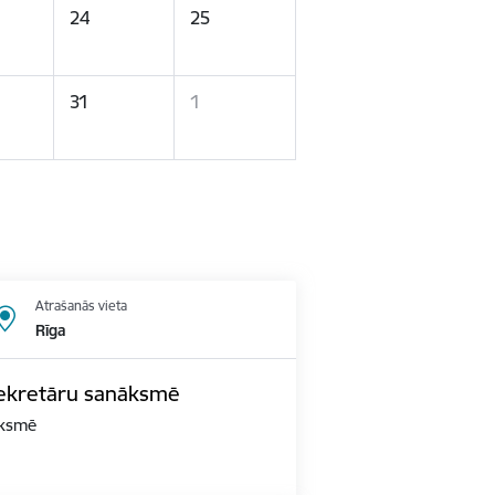
24
25
31
1
Atrašanās vieta
Rīga
 sekretāru sanāksmē
āksmē