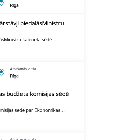
Rīga
ārstāvji piedalāsMinistru
alāsMinistru kabineta sēdē …
Atrašanās vieta
Rīga
as budžeta komisijas sēdē
omisijas sēdē par Ekonomikas…
Atrašanās vieta