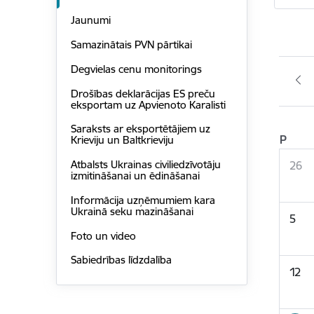
Jaunumi
Samazinātais PVN pārtikai
Degvielas cenu monitorings
Drošības deklarācijas ES preču
eksportam uz Apvienoto Karalisti
Saraksts ar eksportētājiem uz
P
Krieviju un Baltkrieviju
Atbalsts Ukrainas civiliedzīvotāju
26
izmitināšanai un ēdināšanai
Informācija uzņēmumiem kara
Ukrainā seku mazināšanai
5
Foto un video
Sabiedrības līdzdalība
12