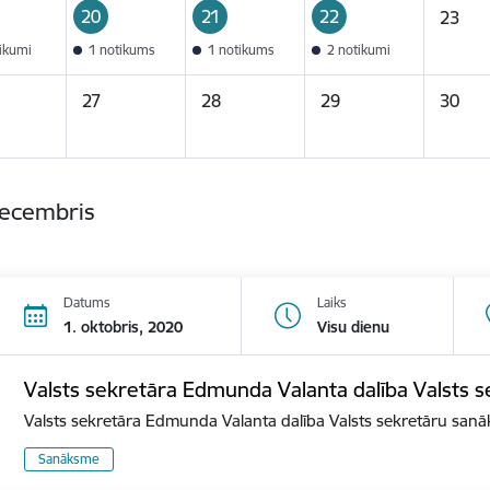
20
21
22
23
tikumi
1 notikums
1 notikums
2 notikumi
27
28
29
30
decembris
Datums
Laiks
1. oktobris, 2020
Visu dienu
Valsts sekretāra Edmunda Valanta dalība Valsts
Valsts sekretāra Edmunda Valanta dalība Valsts sekretāru san
Sanāksme