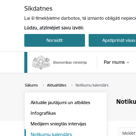
Pāriet uz lapas saturu
Sīkdatnes
Lai šī tīmekļvietne darbotos, tā izmanto obligāti nepiec
Lūdzu, atzīmējiet savu izvēli:
Noraidīt
Apstiprināt visas
Par mums
Sākums
Aktualitātes
Notikumu kalendārs
Notik
Aktuālie jautājumi un atbildes
Infografikas
Medijiem sniegtās intervijas
Meklēt
Notikumu kalendārs