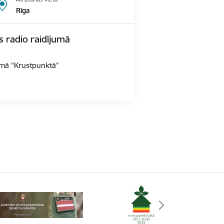
Rīga
s radio raidījumā
jumā “Krustpunktā”