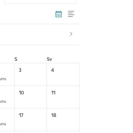
S
Sv
3
4
kums
10
11
kums
17
18
kums