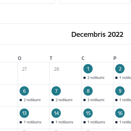
Decembris 2022
O
T
C
P
1
2
27
28
2 notikumi
1 noti
6
7
8
9
2 notikumi
2 notikumi
3 notikumi
1 noti
13
14
15
16
1 notikums
1 notikums
1 notikums
1 noti