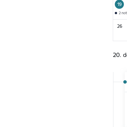
19
2 no
26
20. 