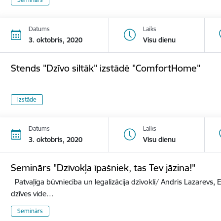
Datums
Laiks
3. oktobris, 2020
Visu dienu
Stends "Dzīvo siltāk" izstādē "ComfortHome"
Izstāde
Datums
Laiks
3. oktobris, 2020
Visu dienu
Seminārs "Dzīvokļa īpašniek, tas Tev jāzina!"
Patvaļīga būvniecība un legalizācija dzīvoklī/ Andris Lazarevs, E
dzīves vide…
Seminārs